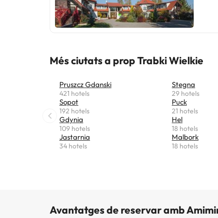
Més ciutats a prop Trabki Wielkie
Pruszcz Gdanski
Stegna
421 hotels
29 hotels
Sopot
Puck
192 hotels
21 hotels
Gdynia
Hel
109 hotels
18 hotels
Jastarnia
Malbork
34 hotels
18 hotels
Avantatges de reservar amb Amimi