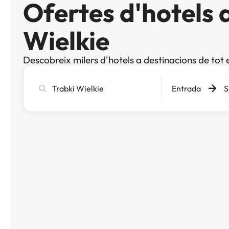
Ofertes d'hotels 
Wielkie
Descobreix milers d'hotels a destinacions de tot 
Cerca
Entrada
S
ciutat,
hotel
o
destinació