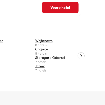
Veure hotel
ie
Wejherowo
Miastko
8 hotels
7 hotels
y
Chojnice
Krokowa
8 hotels
6 hotels
Starogard Gdanski
Suleczyno
7 hotels
5 hotels
Tczew
Reda
7 hotels
5 hotels