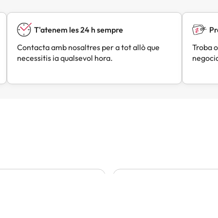
T'atenem les 24 h sempre
Pr
Contacta amb nosaltres per a tot allò que
Troba o
necessitis ia qualsevol hora.
negocia
Lou
Angels
A
Fa 3 dies
Fa 4 dies
trobat un molt bon preu
Tot molt bé