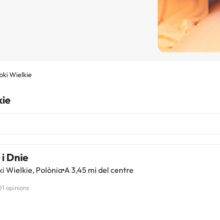
bki Wielkie
kie
i Dnie
i Wielkie, Polònia
A 3,45 mi del centre
01 opinions