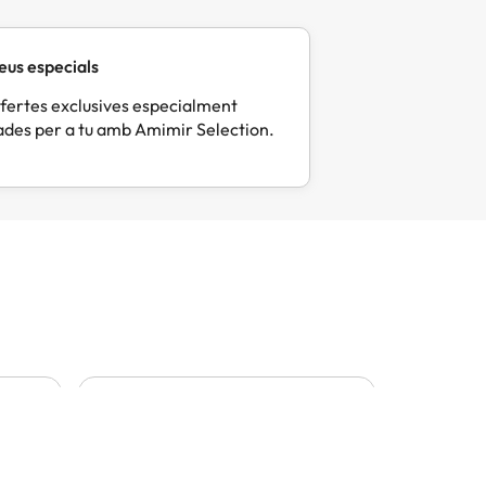
eus especials
fertes exclusives especialment
des per a tu amb Amimir Selection.
Mercè
Eli
M
E
Fa 6 dies
Fa 
Tot molt correcte i pràctic
Tot perf