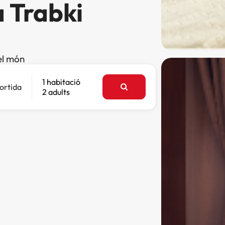
a Trabki
el món
1 habitació
ortida
2 adults