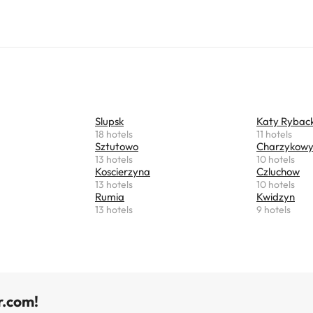
Slupsk
Katy Ryback
18 hotels
11 hotels
Sztutowo
Charzykow
13 hotels
10 hotels
Koscierzyna
Czluchow
13 hotels
10 hotels
Rumia
Kwidzyn
13 hotels
9 hotels
r.com!