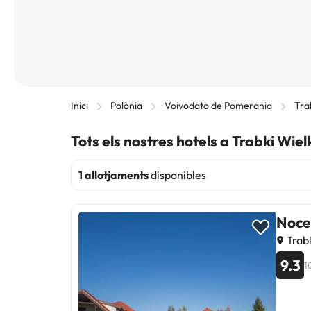
Inici
Polònia
Voivodato de Pomerania
Tra
Tots els nostres hotels a Trabki Wiel
1 allotjaments
disponibles
Noce 
Trabk
9.3
1