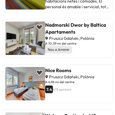
habitacions netes i còmodes. El
personal és amable i servicial, tot i
que algunes crítiques mencionen
soroll de la zona i petits detalls de
manteniment. En general, és ideal
Nadmorski Dwor by Baltica
per a aquells que busquen
Apartaments
comoditat i bona relació qualitat-
Pruszcz Gdański, Polònia
preu al cor de la ciutat.
A 10,39 mi del centre
Nou a Amimir
Nice Rooms
Pruszcz Gdański, Polònia
A 6,96 mi del centre
7.4
678 opinions