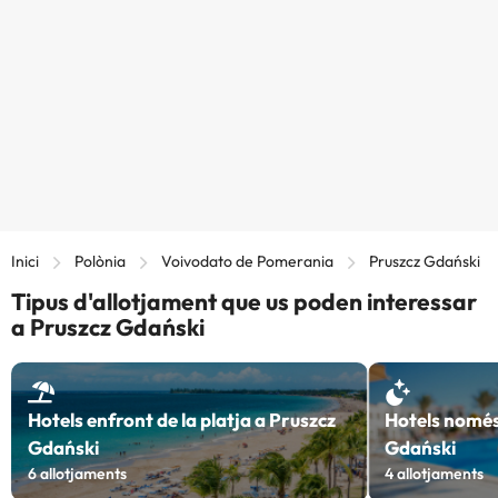
Inici
Polònia
Voivodato de Pomerania
Pruszcz Gdański
Tipus d'allotjament que us poden interessar
a Pruszcz Gdański
Hotels enfront de la platja a Pruszcz
Hotels només
Gdański
Gdański
6
allotjaments
4
allotjaments