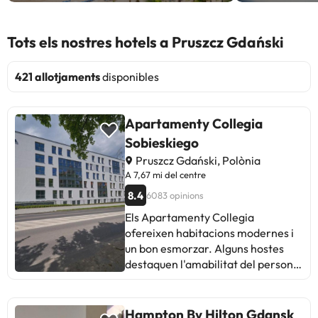
Tots els nostres hotels a Pruszcz Gdański
421 allotjaments
disponibles
Apartamenty Collegia
Sobieskiego
Pruszcz Gdański, Polònia
A 7,67 mi del centre
8.4
6083 opinions
Els Apartamenty Collegia
ofereixen habitacions modernes i
un bon esmorzar. Alguns hostes
destaquen l'amabilitat del personal
i les instal·lacions com el gimnàs i el
Playroom. Entre les crítiques, es
mencionen llits incòmodes i sorolls
Hampton By Hilton Gdansk