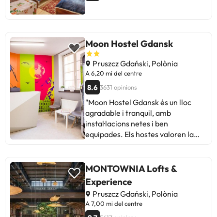
Moon Hostel Gdansk
Pruszcz Gdański, Polònia
A 6,20 mi del centre
8.6
3631 opinions
"Moon Hostel Gdansk és un lloc
agradable i tranquil, amb
instal·lacions netes i ben
equipades. Els hostes valoren la
seva ubicació cèntrica i l'esmorzar
gratuït. Alguns mencionen
problemes amb el soroll i la manca
MONTOWNIA Lofts &
de neteja en certes àrees
Experience
comunes. En general, és una bona
Pruszcz Gdański, Polònia
opció qualitat-preu per explorar la
A 7,00 mi del centre
ciutat sense gastar massa. Ideal