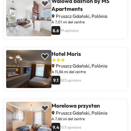
Walowa Bastion by MS
Apartments
Pruszcz Gdański, Polònia
A 7,01 mi del centre
8.6
19 opinions
Hotel Moris
Pruszcz Gdański, Polònia
A 11,86 mi del centre
9.1
823 opinions
Morelowa przystan
Pruszcz Gdański, Polònia
A 7,66 mi del centre
9.4
103 opinions