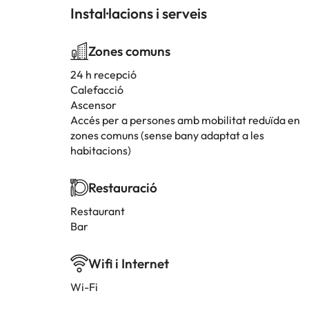
Instal·lacions i serveis
Zones comuns
24 h recepció
Calefacció
Ascensor
Accés per a persones amb mobilitat reduïda en
zones comuns (sense bany adaptat a les
habitacions)
Restauració
Restaurant
Bar
Wifi i Internet
Wi-Fi