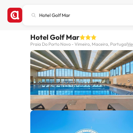
Cerca
ciutat,
hotel
o
Hotel Golf Mar
destinació
Praia Do Porto Novo - Vimeiro, Maceira, Portugal
Ve