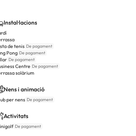
Instal·lacions
ardí
errassa
sta de tenis
De pagament
ing Pong
De pagament
llar
De pagament
usiness Centre
De pagament
errassa solàrium
Nens i animació
lub per nens
De pagament
Activitats
inigolf
De pagament