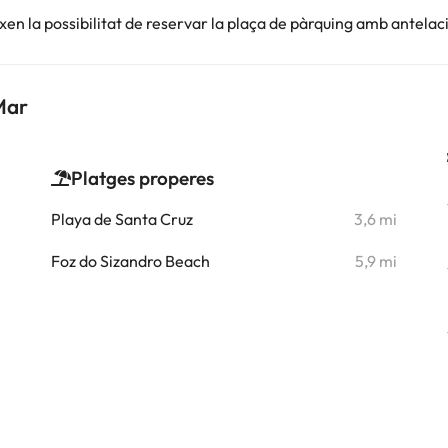
en la possibilitat de reservar la plaça de pàrquing amb antelac
Mar
Platges properes
i
Playa de Santa Cruz
3,6 mi
Foz do Sizandro Beach
5,9 mi
i
i
i
i