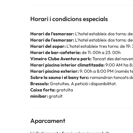
Horari i condicions especials
Horari de l'esmorzar:
L'hotel estableix dos torns: de
Horari de l'esmorzar:
L'hotel estableix dos torns: de
Horari del sopar:
L'hotel estableix tres torns: de 19:
Horari de bar-cafeteria:
de 11: 00h a 23: 00h
Vimeiro Clube Aventura park:
Tancat des del novem
Horari piscina interior climatitzada:
9:00 AM ha 8:
Horari piscina exterior:
9: 00h a 8:00 PM (només t
Sobre la sauna i el bany turc:
romandran tancats del
Bressols:
Gratuïtes. A petició i disponibilitat.
Caixa forta:
gratuïta
minibar:
gratuït
Aparcament