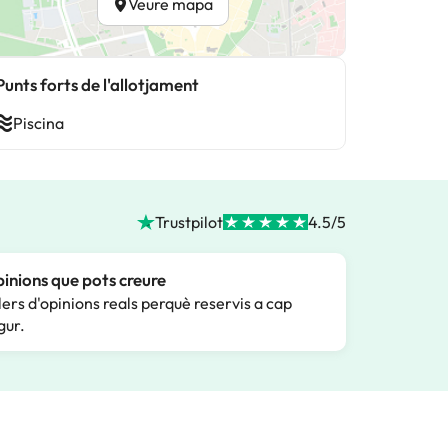
Veure mapa
Punts forts de l'allotjament
Piscina
Trustpilot
4.5/5
inions que pots creure
lers d'opinions reals perquè reservis a cap
gur.