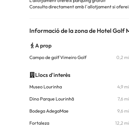
L'allotjament ofereix pàrquing gratuït
Consulta directament amb l´allotjament si ofereix
Informació de la zona de Hotel Golf 
A prop
Campo de golf Vimeiro Golf
0,2 m
Llocs d'interès
Museo Lourinha
4,9 m
Dino Parque Lourinhã
7,6 m
Bodega AdegaMae
9,6 m
Fortaleza
12,2 m