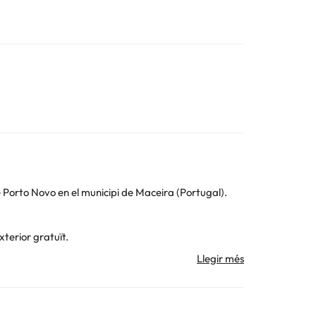
 Porto Novo en el municipi de Maceira (Portugal).
terior gratuït.
audir tota la família, ja que disposa d'una piscina a
eals per passar-ho bé tant adults com nens;)