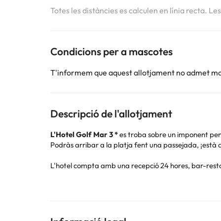
Totes les distàncies es calculen en línia recta. Le
Condicions per a mascotes
T'informem que aquest allotjament no admet m
Descripció de l'allotjament
L'Hotel Golf Mar 3 *
es troba sobre un imponent peny
Podràs arribar a la platja fent una passejada, ¡està 
L'hotel compta amb una recepció 24 hores, bar-resta
Durant tot l'any podràs gaudir i relaxar-te a la pisc
l'aire lliure per a adults i una altra per als més petits 
A més, podràs desconnectar amb un bon massatge (
L'allotjament disposa d'un Parc d'aventura (de pagam