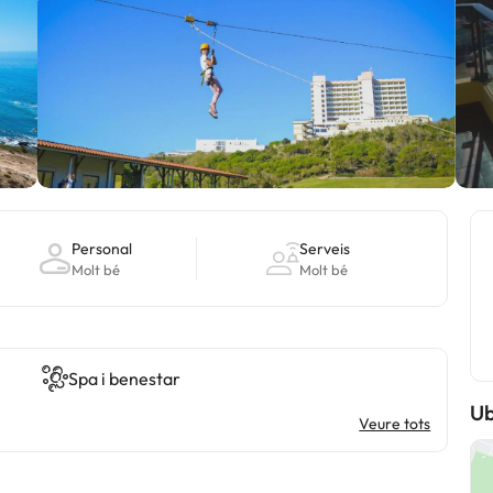
Personal
Serveis
Molt bé
Molt bé
Spa i benestar
Ub
Veure tots