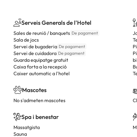
Serveis Generals de l'Hotel
Sales de reunió / banquets
J
De pagament
Sala de jocs
T
Servei de bugaderia
Pi
De pagament
Servei de cuidadora
P
De pagament
Guarda equipatge gratuit
bi
Caixa forta a la recepció
B
Caixer automatic a l'hotel
T
Mascotes
No s'admeten mascotes
C
Spa i benestar
Massatgista
M
Sauna