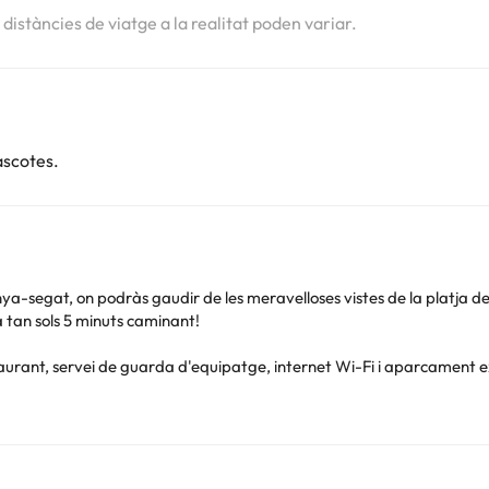
s distàncies de viatge a la realitat poden variar.
ascotes.
a-segat, on podràs gaudir de les meravelloses vistes de la platja de
a tan sols 5 minuts caminant!
urant, servei de guarda d'equipatge, internet Wi-Fi i aparcament ex
ina climatitzada interior i durant la temporada d'estiu també podreu g
genial!
de pagament) o entrenar al gimnàs.
ent) i d'un centre d'equitació (de pagament), totes dues opcions id