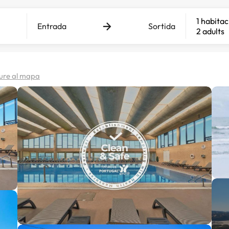
1 habitac
Entrada
Sortida
2 adults
ure al mapa