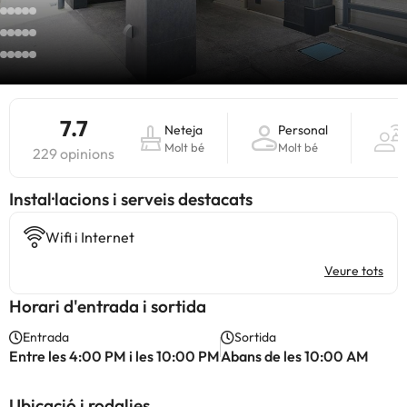
7.7
Neteja
Personal
Molt bé
Molt bé
229 opinions
Instal·lacions i serveis destacats
Wifi i Internet
Veure tots
Horari d'entrada i sortida
Entrada
Sortida
Entre les 4:00 PM i les 10:00 PM
Abans de les 10:00 AM
Ubicació i rodalies