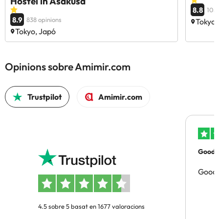
Hostel in Asakusa
8.8
105 
8.9
838 opinions
Tokyo,
Tokyo, Japó
Opinions sobre Amimir.com
Trustpilot
Amimir.com
Good p
Good 
4.5 sobre 5 basat en 1677 valoracions