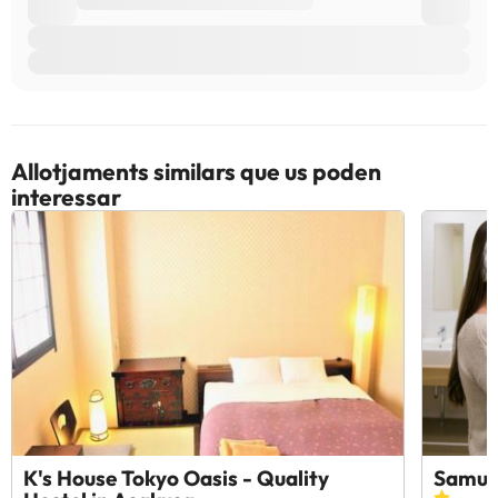
Allotjaments similars que us poden
interessar
K's House Tokyo Oasis - Quality
Samura