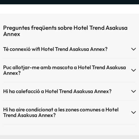
Preguntes freqüents sobre Hotel Trend Asakusa
Annex
Té connexió wifi Hotel Trend Asakusa Annex?
El Hotel Trend Asakusa Annex disposa de Wi-Fi.
Puc allotjar-me amb mascota a Hotel Trend Asakusa
Annex?
Hotel Trend Asakusa Annex no admet mascotes.
Hi ha calefacció a Hotel Trend Asakusa Annex?
Sí, Hotel Trend Asakusa Annex té calefacció a les zones comunes.
Hi ha aire condicionat a les zones comunes a Hotel
Trend Asakusa Annex?
Sí, Hotel Trend Asakusa Annex té aire condicionat a les zones
comunes.