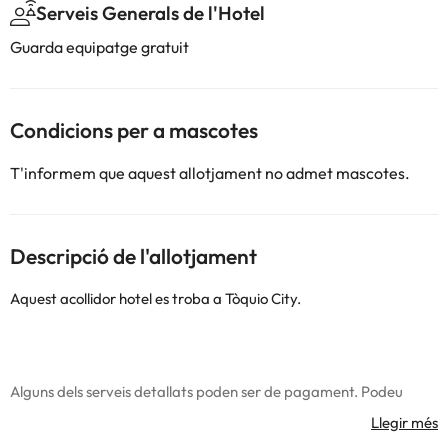
Serveis Generals de l'Hotel
Guarda equipatge gratuit
Condicions per a mascotes
T'informem que aquest allotjament no admet mascotes.
Descripció de l'allotjament
Aquest acollidor hotel es troba a Tòquio City.
Alguns dels serveis detallats poden ser de pagament. Podeu
consultar les vostres tarifes directament a l'establiment. Tota la
informació d'aquesta fitxa està subjecta a canvis per part de