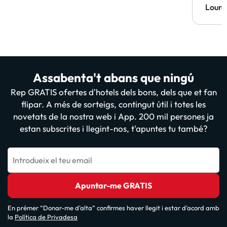
Lourd
Assabenta't abans que ningú
Rep GRATIS ofertes d'hotels dels bons, dels que et fan
flipar. A més de sorteigs, contingut útil i totes les
novetats de la nostra web i App. 200 mil persones ja
estan subscrites i llegint-nos, t'apuntes tu també?
Introdueix el teu email
Apuntar-me GRATIS
En prémer “Donar-me d'alta” confirmes haver llegit i estar d'acord amb
la
Política de Privadesa