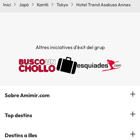
Inici
Japó
Kantō
Tokyo
Hotel Trend Asakusa Annex
Altres iniciatives d'èxit del grup
Sobre Amimir.com
¿Qui som?
Top destins
La nostra newsletter
Hotels a Salou
Destins a illes
Opinions