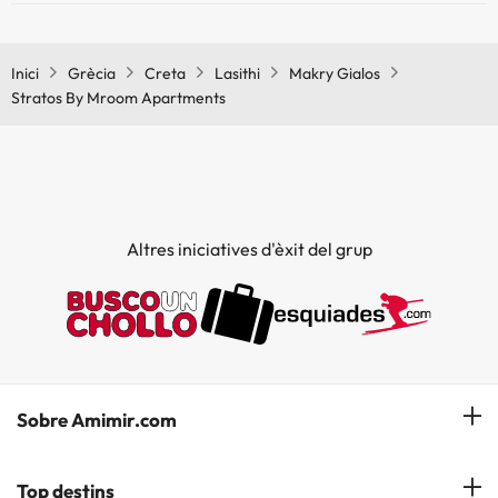
Sí, Stratos By Mroom Apartments té aire condicionat a les zones
comunes.
Inici
Grècia
Creta
Lasithi
Makry Gialos
Stratos By Mroom Apartments
Altres iniciatives d'èxit del grup
Sobre Amimir.com
¿Qui som?
Top destins