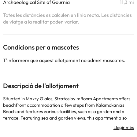
Archaeological Site of Gournia
11,3 mi
Totes les distàncies es calculen en línia recta. Les distàncies
de viatge a la realitat poden variar.
Condicions per a mascotes
T'informem que aquest allotjament no admet mascotes.
Descripció de l'allotjament
Situated in Makry Gialos, Stratos by mRoom Apartments offers
beachfront accommodation a few steps from Kalamokanias
Beach and features various facilities, such as a garden and a
terrace. Featuring sea and garden views, this apartment also
comes with free WiFi. When staying at the apartment, guests
can use private entrance. Each unit has a patio, a fully equipped