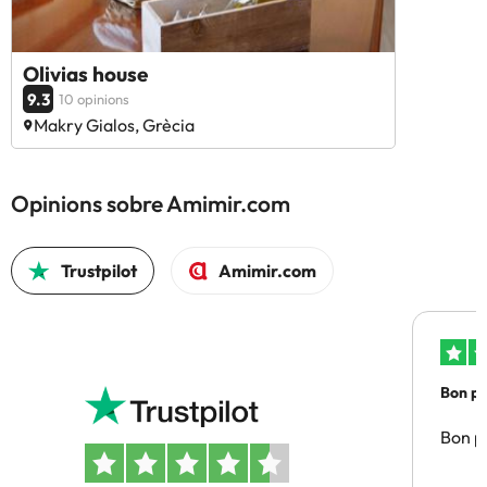
Olivias house
9.3
10 opinions
Makry Gialos, Grècia
Opinions sobre Amimir.com
Trustpilot
Amimir.com
Bon pre
Bon pr