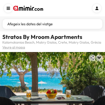
Afegeix les dates del viatge
Stratos By Mroom Apartments
Kalamokanias Beach, Makry Gialos, Crete, Makry Gialos, Grècia
Veure al mapa