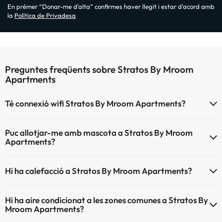
En prémer “Donar-me d'alta” confirmes haver llegit i estar d'acord amb
la
Política de Privadesa
Preguntes freqüents sobre Stratos By Mroom
Apartments
Té connexió wifi Stratos By Mroom Apartments?
El Stratos By Mroom Apartments disposa de Wi-Fi.
Puc allotjar-me amb mascota a Stratos By Mroom
Apartments?
Stratos By Mroom Apartments no admet mascotes.
Hi ha calefacció a Stratos By Mroom Apartments?
Sí, Stratos By Mroom Apartments té calefacció a les zones comunes.
Hi ha aire condicionat a les zones comunes a Stratos By
Mroom Apartments?