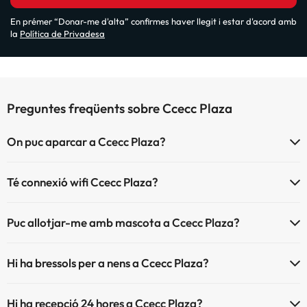
En prémer “Donar-me d'alta” confirmes haver llegit i estar d'acord amb
la
Política de Privadesa
Preguntes freqüents sobre Ccecc Plaza
On puc aparcar a Ccecc Plaza?
Si t'allotges a Ccecc Plaza tens aquestes possibilitats d'aparcament
Té connexió wifi Ccecc Plaza?
(sota disponibilitat):
Ccecc Plaza ofereix Wi-Fi de pagament.
Pàrquing interior de pagament
Puc allotjar-me amb mascota a Ccecc Plaza?
Ccecc Plaza disposa d'Internet corner.
Pàrquing exterior de pagament
A Ccecc Plaza s'admeten mascotes (prèvia petició i de pagament
Hi ha bressols per a nens a Ccecc Plaza?
directe a l'hotel). Consulta les condicions.
Ccecc Plaza disposa de bressols de pagament directe en hotel
Hi ha recepció 24 hores a Ccecc Plaza?
(sol·licita-ho abans d'iniciar el teu viatge).