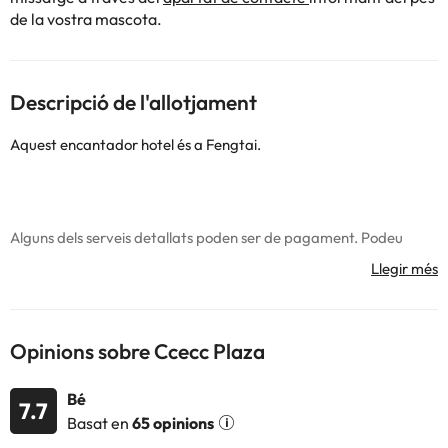
de la vostra mascota.
Descripció de l'allotjament
Aquest encantador hotel és a Fengtai.
Alguns dels serveis detallats poden ser de pagament. Podeu
consultar les vostres tarifes directament a l'establiment. Tota la
informació d'aquesta fitxa està subjecta a canvis per part de
l'allotjament. Si tens dubtes, contacta'ns.
Opinions sobre Ccecc Plaza
Bé
7.7
Basat en
65 opinions