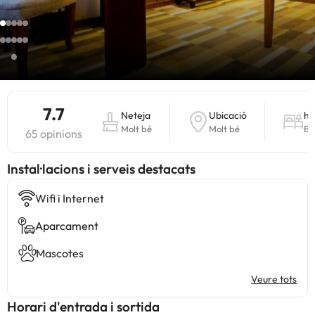
7.7
Neteja
Ubicació
ha
Molt bé
Molt bé
Bé
65 opinions
Instal·lacions i serveis destacats
Wifi i Internet
Aparcament
Mascotes
Veure tots
Horari d'entrada i sortida