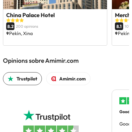
China Palace Hotel
Merch
8.2
8.1
200 opinions
101 
Pekín, Xina
Pekín,
Opinions sobre Amimir.com
Trustpilot
Amimir.com
Good p
Good 