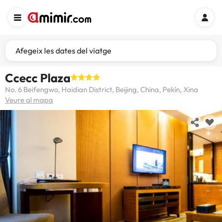
Afegeix les dates del viatge
Ccecc Plaza
No. 6 Beifengwo, Haidian District, Beijing, China, Pekín, Xina
Veure al mapa