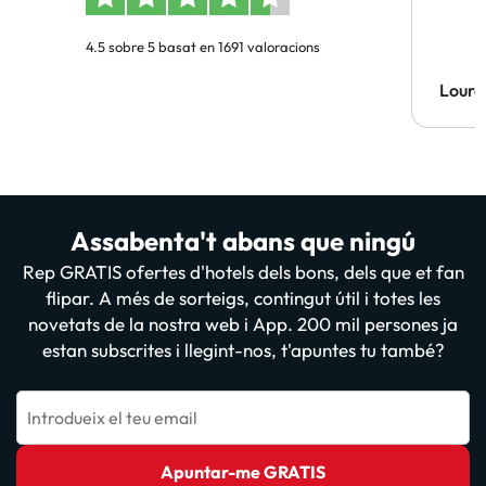
4.5 sobre 5 basat en 1691 valoracions
Lourd
Assabenta't abans que ningú
Rep GRATIS ofertes d'hotels dels bons, dels que et fan
flipar. A més de sorteigs, contingut útil i totes les
novetats de la nostra web i App. 200 mil persones ja
estan subscrites i llegint-nos, t'apuntes tu també?
Introdueix el teu email
Apuntar-me GRATIS