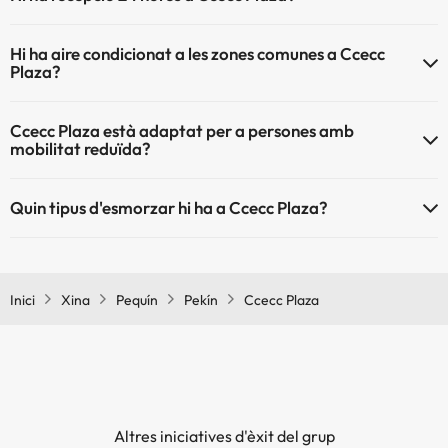
Sí, Ccecc Plaza té recepció 24 hores.
Hi ha aire condicionat a les zones comunes a Ccecc
Plaza?
Sí, Ccecc Plaza té aire condicionat a les zones comunes.
Ccecc Plaza està adaptat per a persones amb
mobilitat reduïda?
Sí, Ccecc Plaza està adaptat per a persones amb mobilitat reduïda.
Quin tipus d'esmorzar hi ha a Ccecc Plaza?
Si t'allotges a Ccecc Plaza podràs gaudir d'un desdejuni tipus bufet.
Inici
Xina
Pequín
Pekín
Ccecc Plaza
Altres iniciatives d'èxit del grup