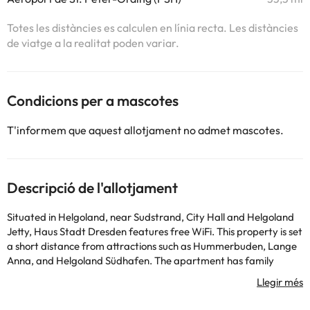
Totes les distàncies es calculen en línia recta. Les distàncies
de viatge a la realitat poden variar.
Condicions per a mascotes
T'informem que aquest allotjament no admet mascotes.
Descripció de l'allotjament
Situated in Helgoland, near Sudstrand, City Hall and Helgoland
Jetty, Haus Stadt Dresden features free WiFi. This property is set
a short distance from attractions such as Hummerbuden, Lange
Anna, and Helgoland Südhafen. The apartment has family
rooms. All units in the apartment complex are fitted with a TV.
Units include a coffee machine and a private bathroom with a
shower and a hair dryer, while some rooms are fitted with a fully