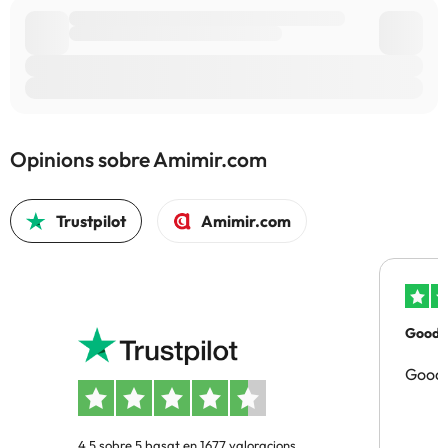
Opinions sobre Amimir.com
Trustpilot
Amimir.com
Good p
Good 
4.5 sobre 5 basat en 1677 valoracions