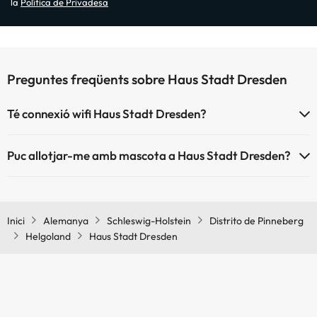
la
Política de Privadesa
Preguntes freqüents sobre Haus Stadt Dresden
Té connexió wifi Haus Stadt Dresden?
El Haus Stadt Dresden disposa de Wi-Fi.
Puc allotjar-me amb mascota a Haus Stadt Dresden?
Haus Stadt Dresden no admet mascotes.
Inici
Alemanya
Schleswig-Holstein
Distrito de Pinneberg
Helgoland
Haus Stadt Dresden