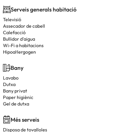
Serveis generals habitació
Televisió
Assecador de cabell
Calefacció
Bullidor d'aigua
Wi-Fi a habitacions
Hipoal·lergogen
Bany
Lavabo
Dutxa
Bany privat
Paper higiènic
Gel de dutxa
Més serveis
Disposa de tovalloles