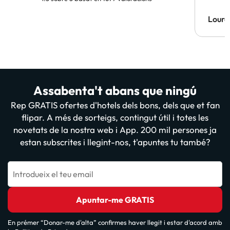
Lourd
Assabenta't abans que ningú
Rep GRATIS ofertes d'hotels dels bons, dels que et fan
flipar. A més de sorteigs, contingut útil i totes les
novetats de la nostra web i App. 200 mil persones ja
estan subscrites i llegint-nos, t'apuntes tu també?
Introdueix el teu email
Apuntar-me GRATIS
En prémer “Donar-me d'alta” confirmes haver llegit i estar d'acord amb