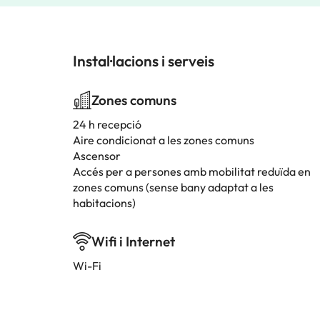
Instal·lacions i serveis
Zones comuns
24 h recepció
Aire condicionat a les zones comuns
Ascensor
Accés per a persones amb mobilitat reduïda en
zones comuns (sense bany adaptat a les
habitacions)
Wifi i Internet
Wi-Fi