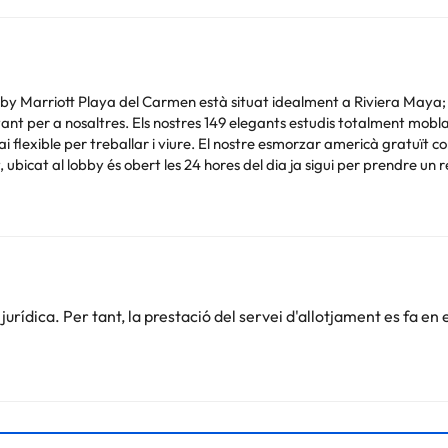
by Marriott Playa del Carmen està situat idealment a Riviera Maya; Ja
nt per a nosaltres. Els nostres 149 elegants estudis totalment moblat
flexible per treballar i viure. El nostre esmorzar americà gratuït co
icat al lobby és obert les 24 hores del dia ja sigui per prendre un ref
Podeu consultar les vostres tarifes directament a l'establiment. Tota
.
rídica. Per tant, la prestació del servei d'allotjament es fa en 