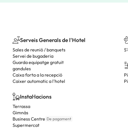
Serveis Generals de l'Hotel
Sales de reunió / banquets
S
Servei de bugaderia
Guarda equipatge gratuit
gandules
Caixa forta a la recepció
P
Caixer automatic a l'hotel
P
Instal·lacions
Terrassa
Gimnàs
Business Centre
De pagament
Supermercat