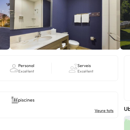
Personal
Serveis
Excel·lent
Excel·lent
piscines
Ub
Veure tots