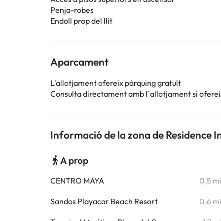
Penja-robes
Endoll prop del llit
Aparcament
L'allotjament ofereix pàrquing gratuït
Consulta directament amb l´allotjament si ofereix
Informació de la zona de Residence I
A prop
CENTRO MAYA
0,5 m
Sandos Playacar Beach Resort
0,6 m