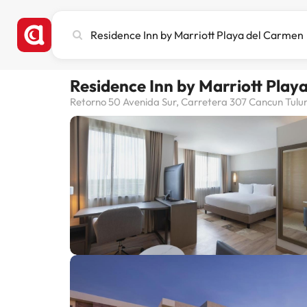
Cerca
ciutat,
hotel
o
Residence Inn by Marriott Play
destinació
Retorno 50 Avenida Sur, Carretera 307 Cancun Tulu