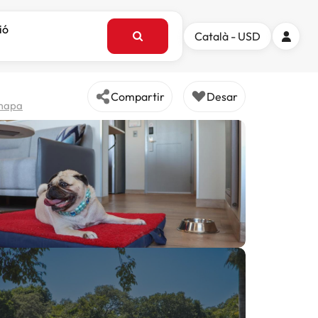
ió
Català - USD
Compartir
Desar
 mapa