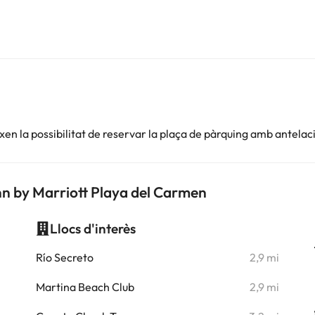
en la possibilitat de reservar la plaça de pàrquing amb antelac
nn by Marriott Playa del Carmen
Llocs d'interès
i
Río Secreto
2,9 mi
i
Martina Beach Club
2,9 mi