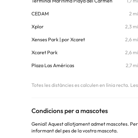
Terminal Marítima Playa del Carmen
1,7 m
CEDAM
2 m
Xplor
2,3 m
Xenses Park | por Xcaret
2,6 m
Xcaret Park
2,6 m
Plaza Las Américas
2,7 m
Totes les distàncies es calculen en línia recta. Le
Condicions per a mascotes
Genial! Aquest allotjament admet mascotes. Per c
informant del pes de la vostra mascota.