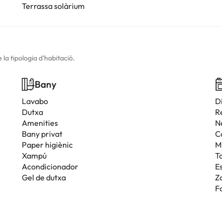
Terrassa solàrium
la tipologia d'habitació.
Bany
Lavabo
D
Dutxa
R
Amenities
N
Bany privat
C
Paper higiènic
M
Xampú
T
Acondicionador
Es
Gel de dutxa
Z
F