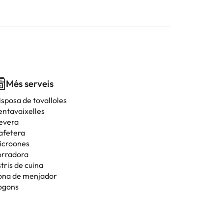
Més serveis
isposa de tovalloles
entavaixelles
evera
afetera
icroones
orradora
tris de cuina
ona de menjador
ogons