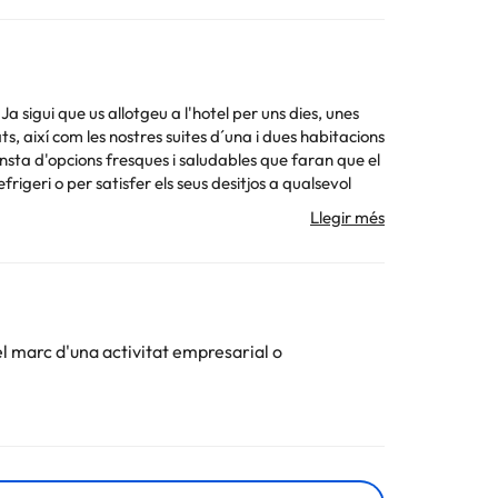
 sigui que us allotgeu a l'hotel per uns dies, unes
s, així com les nostres suites d´una i dues habitacions
nsta d'opcions fresques i saludables que faran que el
rigeri o per satisfer els seus desitjos a qualsevol
 la informació d'aquesta fitxa està subjecta a canvis
el marc d'una activitat empresarial o