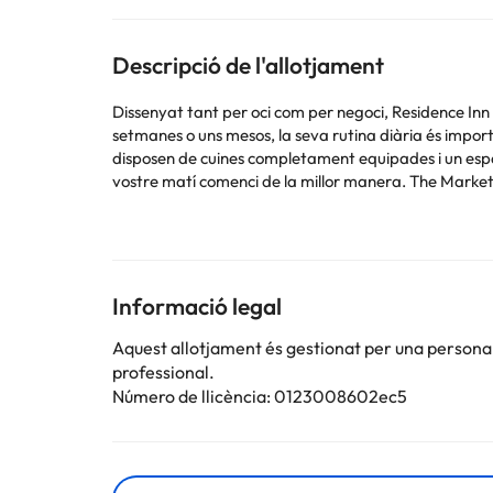
Descripció de l'allotjament
Dissenyat tant per oci com per negoci, Residence Inn 
setmanes o uns mesos, la seva rutina diària és importa
disposen de cuines completament equipades i un espai 
vostre matí comenci de la millor manera. The Market, ub
hora.
Informació legal
Alguns dels serveis detallats poden ser de pagament. 
per part de l'allotjament. Si tens dubtes, contacta'ns
Aquest allotjament és gestionat per una persona ju
professional.
Número de llicència: 0123008602ec5