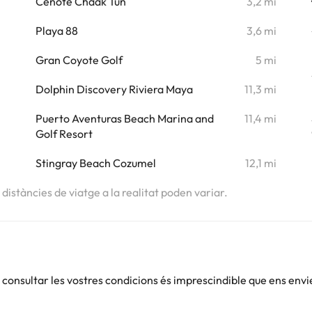
i
Cenote Chaak Tun
3,2 mi
i
Playa 88
3,6 mi
i
Gran Coyote Golf
5 mi
i
Dolphin Discovery Riviera Maya
11,3 mi
i
Puerto Aventuras Beach Marina and
11,4 mi
Golf Resort
i
Stingray Beach Cozumel
12,1 mi
s distàncies de viatge a la realitat poden variar.
onsultar les vostres condicions és imprescindible que ens envi