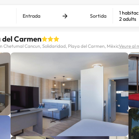
1 habitac
Entrada
Sortida
2 adults
a del Carmen
m Chetumal Cancun, Solidaridad, Playa del Carmen, Mèxic
Veure al