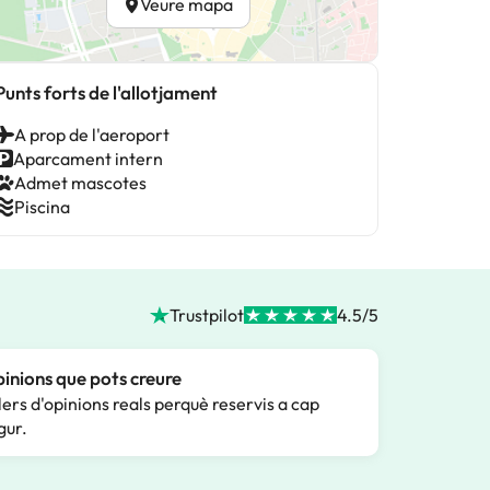
Veure mapa
Punts forts de l'allotjament
A prop de l'aeroport
Aparcament intern
Admet mascotes
Piscina
Trustpilot
4.5/5
inions que pots creure
lers d'opinions reals perquè reservis a cap
gur.