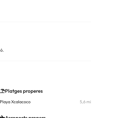
ió.
Platges properes
Playa Xcalacoco
5,6 mi
Aeroports propers