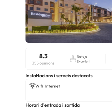
8.3
Neteja
Excel·lent
355 opinions
Instal·lacions i serveis destacats
Wifi i Internet
Horari d'entrada i sortida