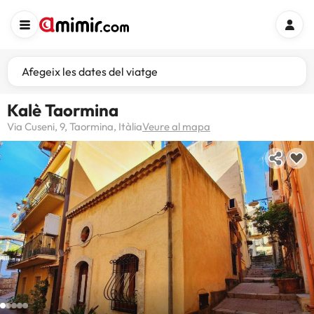
Afegeix les dates del viatge
Kalè Taormina
Via Cuseni, 9, Taormina, Itàlia
Veure al mapa