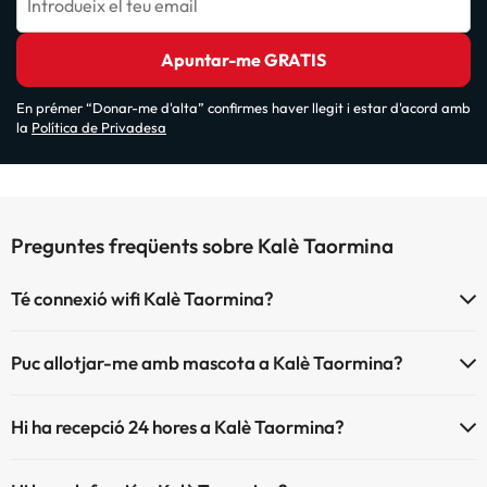
Introdueix el teu email
Apuntar-me GRATIS
En prémer “Donar-me d'alta” confirmes haver llegit i estar d'acord amb
la
Política de Privadesa
Preguntes freqüents sobre Kalè Taormina
Té connexió wifi Kalè Taormina?
El Kalè Taormina disposa de Wi-Fi.
Puc allotjar-me amb mascota a Kalè Taormina?
Kalè Taormina no admet mascotes.
Hi ha recepció 24 hores a Kalè Taormina?
Sí, Kalè Taormina té recepció 24 hores.