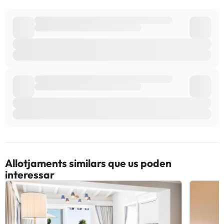
use the Special Requests box when booking, or contact the
property directly with the contact details provided in your
confirmation. Guests under the age of 18 can only check in with a
parent or official guardian. Managed by a private host
Alguns dels serveis detallats poden ser de pagament. Podeu
consultar les vostres tarifes directament a l'establiment. Tota la
informació d'aquesta fitxa està subjecta a canvis per part de
l'allotjament. Si tens dubtes, contacta'ns.
Allotjaments similars que us poden
interessar