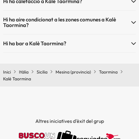
Hi ha calefacció a Kalè Taormina?
Sí, Kalè Taormina té calefacció a les zones comunes.
Hi ha aire condicionat a les zones comunes a Kalè
Taormina?
Sí, Kalè Taormina té aire condicionat a les zones comunes.
Hi ha bar a Kalè Taormina?
Sí, Kalè Taormina té bar.
Inici
Itàlia
Sicilia
Mesina (provincia)
Taormina
Kalè Taormina
Altres iniciatives d'èxit del grup