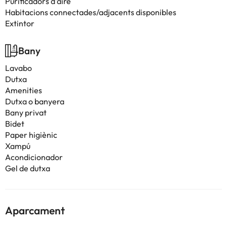
Purificadors d'aire
Habitacions connectades/adjacents disponibles
Extintor
Bany
Lavabo
Dutxa
Amenities
Dutxa o banyera
Bany privat
Bidet
Paper higiènic
Xampú
Acondicionador
Gel de dutxa
Aparcament