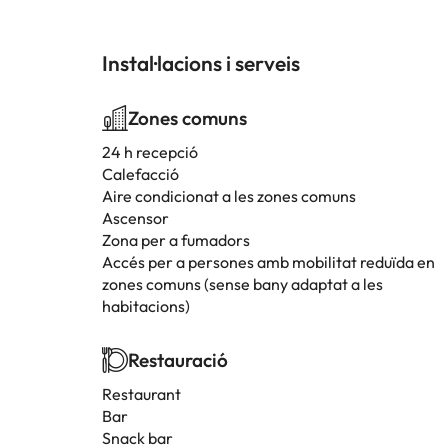
Instal·lacions i serveis
Zones comuns
24 h recepció
Calefacció
Aire condicionat a les zones comuns
Ascensor
Zona per a fumadors
Accés per a persones amb mobilitat reduïda en
zones comuns (sense bany adaptat a les
habitacions)
Restauració
Restaurant
Bar
Snack bar