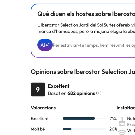
Què diuen els hostes sobre Iberostar
L'Iberostar Selection Jardí del Sol Suites ofereix v
manca d'hamaques, però la majoria elogia la ubicac
AI
Per estalviar-te temps, hem resumit les opin
Opinions sobre Iberostar Selection Jar
Excel·lent
9
Basat en
682 opinions