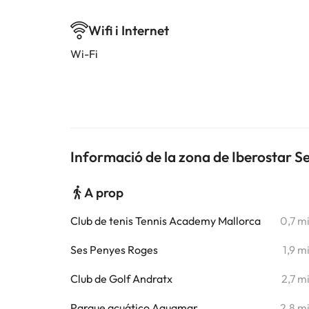
Wifi i Internet
Wi-Fi
Informació de la zona de Iberostar Sel
A prop
Club de tenis Tennis Academy Mallorca
0,7 m
Ses Penyes Roges
1,9 m
Club de Golf Andratx
2,7 m
Parque acuático Aguamar
2,8 m