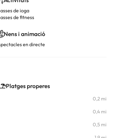
Activitats
lasses de ioga
asses de fitness
Nens i animació
spectacles en directe
Platges properes
0,2 mi
0,4 mi
0,5 mi
1,9 mi