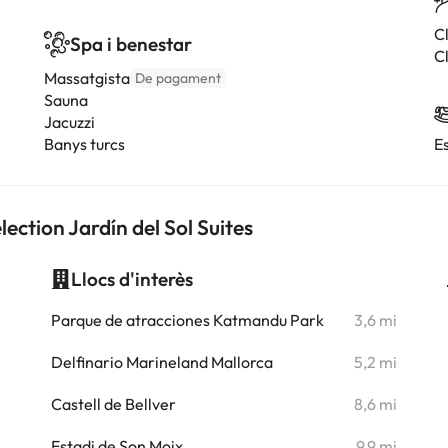
C
Spa i benestar
Cl
Massatgista
De pagament
Sauna
Jacuzzi
Banys turcs
E
ection Jardín del Sol Suites
Llocs d'interès
i
Parque de atracciones Katmandu Park
3,6 mi
i
Delfinario Marineland Mallorca
5,2 mi
i
Castell de Bellver
8,6 mi
i
Estadi de Son Moix
9,9 mi