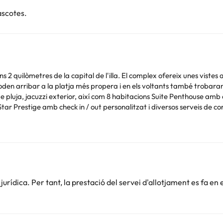
ascotes.
ns 2 quilòmetres de la capital de l'illa. El complex ofereix unes vistes 
poden arribar a la platja més propera i en els voltants també trobar
s de pluja, jacuzzi exterior, així com 8 habitacions Suite Penthouse a
r Prestige amb check in / out personalitzat i diversos serveis de cor
Podeu consultar les vostres tarifes directament a l'establiment. Tota
.
rídica. Per tant, la prestació del servei d'allotjament es fa en 