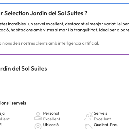
 Selection Jardín del Sol Suites ?
istes increïbles i un servei excel·lent, destacant el menjar variat i el p
ió, habitacions amb vistes al mar i la tranquil·litat. Ideal per a pare
ions dels nostres clients amb intel·ligència artificial.
dín del Sol Suites