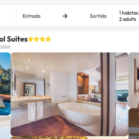
1 habitac
Entrada
Sortida
2 adults
ol Suites
 mapa