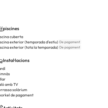
piscines
iscina cuberta
iscina exterior (temporada d'estiu)
De pagament
iscina exterior (tota la temporada)
De pagament
Instal·lacions
ardí
imnàs
llar
aló amb TV
errassa solàrium
norkel de pagament