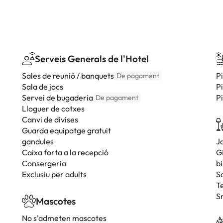
Serveis Generals de l'Hotel
Sales de reunió / banquets
P
De pagament
Sala de jocs
P
Servei de bugaderia
P
De pagament
Lloguer de cotxes
Canvi de divises
Guarda equipatge gratuit
gandules
J
Caixa forta a la recepció
G
Consergeria
bi
Exclusiu per adults
S
T
S
Mascotes
No s'admeten mascotes