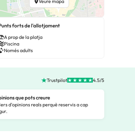
Veure mapa
Punts forts de l'allotjament
A prop de la platja
Piscina
Només adults
Trustpilot
4.5/5
inions que pots creure
lers d'opinions reals perquè reservis a cap
gur.