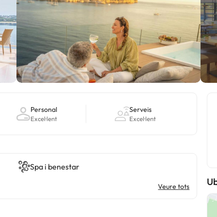
Personal
Serveis
Excel·lent
Excel·lent
Spa i benestar
Ub
Veure tots