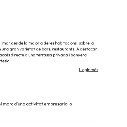
al mar des de la majoria de les habitacions i sobre la
an una gran varietat de bars, restaurants. A destacar
mb accés directe a una terrassa privada i banyera
tesia.
 la informació d'aquesta fitxa està subjecta a canvis
el marc d'una activitat empresarial o