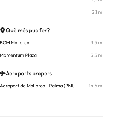
2,1 mi
Què més puc fer?
BCM Mallorca
3,5 mi
Momentum Plaza
3,5 mi
Aeroports propers
Aeroport de Mallorca - Palma (PMI)
14,6 mi