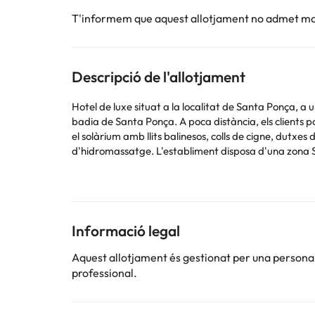
T'informem que aquest allotjament no admet m
Descripció de l'allotjament
Hotel de luxe situat a la localitat de Santa Ponça, a u
badia de Santa Ponça. A poca distància, els clients 
el solàrium amb llits balinesos, colls de cigne, dutxe
d'hidromassatge. L'establiment disposa d'una zona Sta
Alguns dels serveis detallats poden ser de pagament. 
per part de l'allotjament. Si tens dubtes, contacta'ns
Informació legal
Aquest allotjament és gestionat per una persona ju
professional.