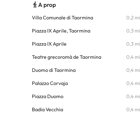
A prop
Villa Comunale di Taormina
0,2 m
Piazza IX Aprile, Taormina
0,3 m
Piazza IX Aprile
0,3 m
Teatre grecoromà de Taormina
0,4 m
Duomo di Taormina
0,4 m
Palazzo Corvaja
0,4 m
Piazza Duomo
0,4 m
Badia Vecchia
0,4 m