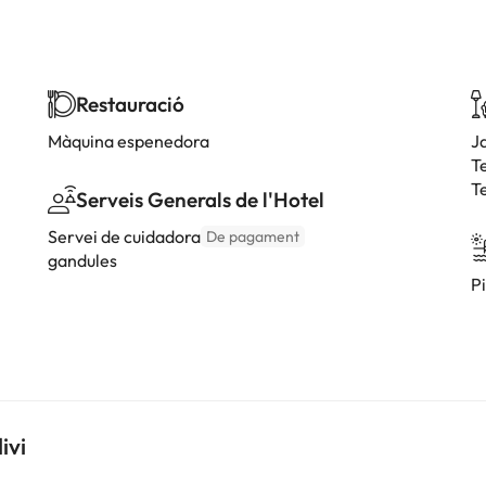
Restauració
Màquina espenedora
J
T
T
Serveis Generals de l'Hotel
Servei de cuidadora
De pagament
gandules
P
ivi