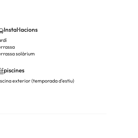
Instal·lacions
ardí
errassa
errassa solàrium
piscines
iscina exterior (temporada d'estiu)