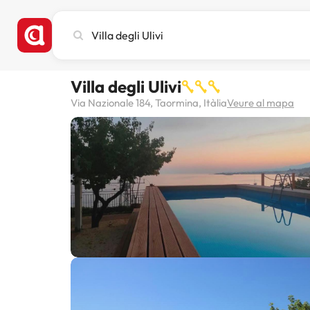
Cerca
ciutat,
hotel
o
Villa degli Ulivi
destinació
Via Nazionale 184, Taormina, Itàlia
Veure al mapa