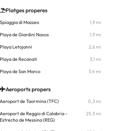
Platges properes
Spiaggia di Mazzeo
1,9 mi
Playa de Giardini Naxos
1,9 mi
Playa Letojanni
2,6 mi
Playa de Recanati
3,1 mi
Playa de San Marco
3,4 mi
Aeroports propers
Aeroport de Taormina (TFC)
0,3 mi
Aeroport de Reggio di Calabria -
25,3 mi
Estrecho de Messina (REG)