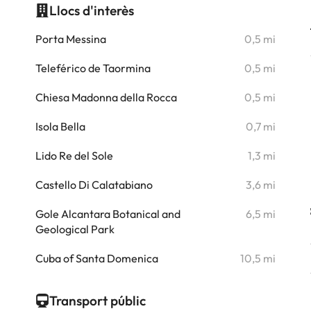
Llocs d'interès
i
Porta Messina
0,5 mi
i
Teleférico de Taormina
0,5 mi
i
Chiesa Madonna della Rocca
0,5 mi
i
Isola Bella
0,7 mi
i
Lido Re del Sole
1,3 mi
i
Castello Di Calatabiano
3,6 mi
i
Gole Alcantara Botanical and
6,5 mi
Geological Park
i
Cuba of Santa Domenica
10,5 mi
Transport públic