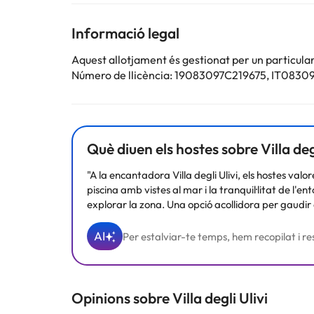
Informació legal
Aquest allotjament és gestionat per un particular
Número de llicència: 19083097C219675, IT0
Què diuen els hostes sobre Villa degl
"A la encantadora Villa degli Ulivi, els hostes va
piscina amb vistes al mar i la tranquil·litat de l'
explorar la zona. Una opció acollidora per gaudir d
AI
Per estalviar-te temps, hem recopilat i res
Opinions sobre Villa degli Ulivi