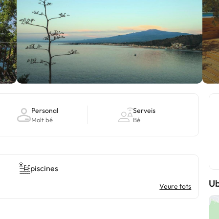
Personal
Serveis
Molt bé
Bé
piscines
Ub
Veure tots