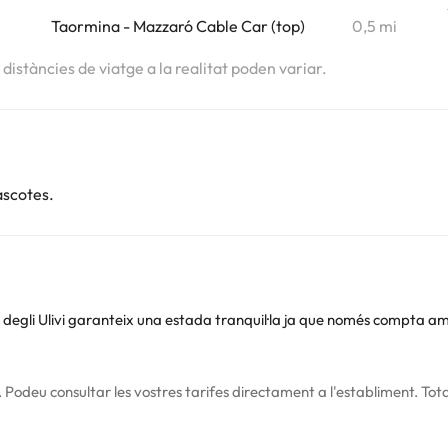
Taormina - Mazzaró Cable Car (top)
0,5 mi
s distàncies de viatge a la realitat poden variar.
ascotes.
 degli Ulivi garanteix una estada tranquil·la ja que només compta a
Podeu consultar les vostres tarifes directament a l'establiment. Tota
.