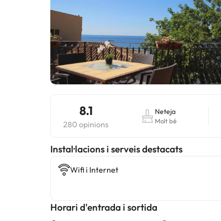
8.1
Neteja
Molt bé
280 opinions
Instal·lacions i serveis destacats
Wifi i Internet
Horari d'entrada i sortida