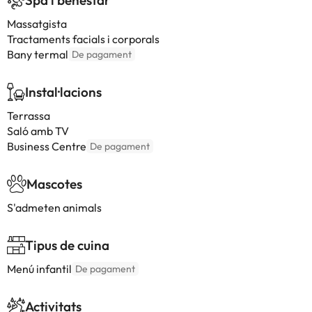
Spa i benestar
Massatgista
Tractaments facials i corporals
Bany termal
De pagament
Instal·lacions
Terrassa
Saló amb TV
Business Centre
De pagament
Mascotes
S'admeten animals
Tipus de cuina
Menú infantil
De pagament
Activitats