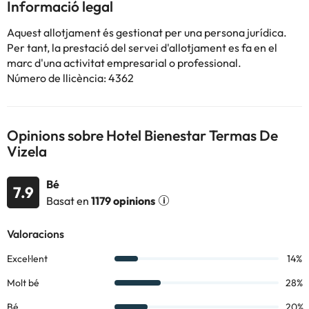
Les habitacions presenten una decoració elegant i inclouen aire
Informació legal
condicionat, TV LCD per satèl·lit, minibar i Wi-Fi gratuïta i
disposen de bany privat amb assecador i dutxa o banyera.
Aquest allotjament és gestionat per una persona jurídica.
Guimarães es troba a menys de 12km amb cotxe del Benestar
Per tant, la prestació del servei d'allotjament es fa en el
Termes de Vizela i l'aeroport internacional de Porto, a 51 km.
marc d'una activitat empresarial o professional.
Número de llicència: 4362
Alguns dels serveis detallats poden ser de pagament. Podeu
consultar les vostres tarifes directament a l'establiment. Tota la
informació d'aquesta fitxa està subjecta a canvis per part de
Opinions sobre Hotel Bienestar Termas De
l'allotjament. Si tens dubtes, contacta'ns.
Vizela
Bé
7.9
Basat en
1179 opinions