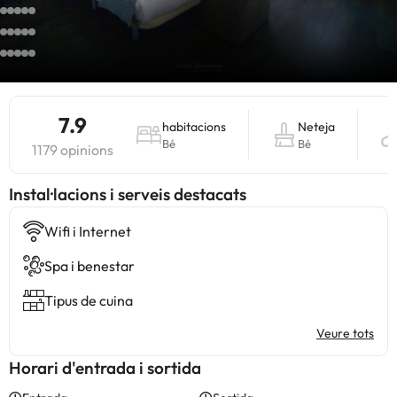
7.9
habitacions
Neteja
Bé
Bé
1179 opinions
Instal·lacions i serveis destacats
Wifi i Internet
Spa i benestar
Tipus de cuina
Veure tots
Horari d'entrada i sortida