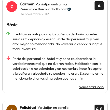
Carmen
Va viatjar amb amics
4
Reserva de Buscounchollo.com
De novembre 2019
Bàsic
El edificio es antiguo asi q las cañerias del baño paredes
suelos etc dejaban q desear. Parte del personal muy bien
otra mejor no mencionarla. No volveria la cerdad aunq fue
toda 1aventura
Parte del personal del hotel muy poco colaboradora la
verdad menos mal que no dueron todos. Habitacion con la
calefaccion q no calentaba y en noviembre hace fresquito
y la bañera y alcachofa se pueden mejorar. El.spa.mejor no
mencionarlo chorros sin presion apenas en fin
Veure traducció
Felicidad
Va viatjar en parella
4.8