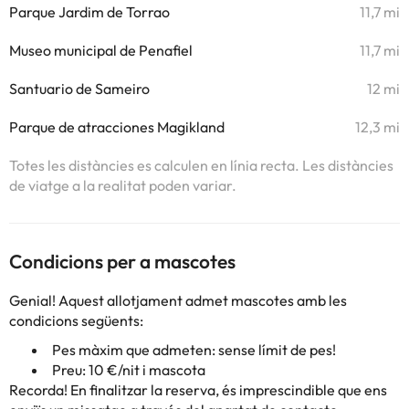
Parque Jardim de Torrao
11,7 mi
Museo municipal de Penafiel
11,7 mi
Santuario de Sameiro
12 mi
Parque de atracciones Magikland
12,3 mi
Totes les distàncies es calculen en línia recta. Les distàncies
de viatge a la realitat poden variar.
Condicions per a mascotes
Genial! Aquest allotjament admet mascotes amb les
condicions següents:
Pes màxim que admeten: sense límit de pes!
Preu: 10 €/nit i mascota
Recorda! En finalitzar la reserva, és imprescindible que ens