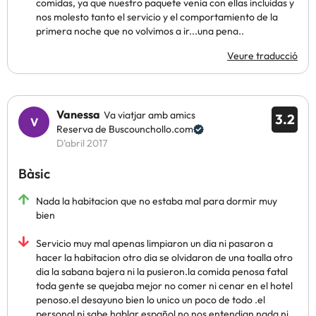
comidas, ya que nuestro paquete venia con ellas incluidas y
nos molesto tanto el servicio y el comportamiento de la
primera noche que no volvimos a ir...una pena..
Veure traducció
Vanessa
Va viatjar amb amics
3.2
Reserva de Buscounchollo.com
D’abril 2017
Bàsic
Nada la habitacion que no estaba mal para dormir muy
bien
Servicio muy mal apenas limpiaron un dia ni pasaron a
hacer la habitacion otro dia se olvidaron de una toalla otro
dia la sabana bajera ni la pusieron.la comida penosa fatal
toda gente se quejaba mejor no comer ni cenar en el hotel
penoso.el desayuno bien lo unico un poco de todo .el
personal ni sabe hablar español no nos entendian nada ni