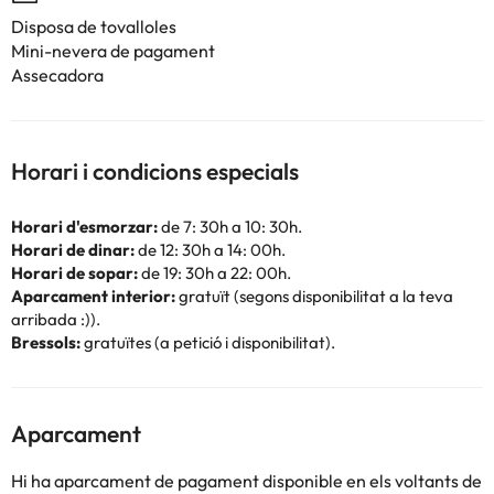
Disposa de tovalloles
Mini-nevera de pagament
Assecadora
Horari i condicions especials
Horari d'esmorzar:
de 7: 30h a 10: 30h.
Horari de dinar:
de 12: 30h a 14: 00h.
Horari de sopar:
de 19: 30h a 22: 00h.
Aparcament interior:
gratuït (segons disponibilitat a la teva
arribada :)).
Bressols:
gratuïtes (a petició i disponibilitat).
Aparcament
Hi ha aparcament de pagament disponible en els voltants de