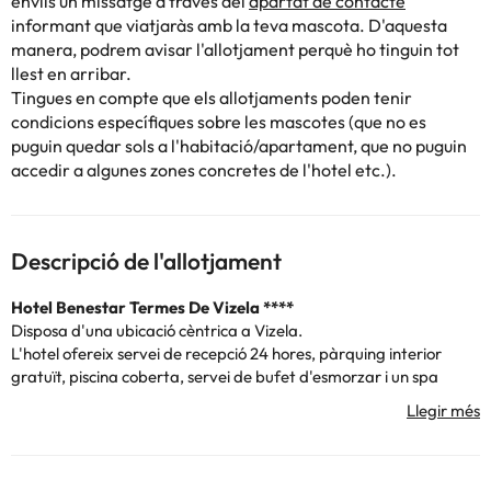
enviïs un missatge a través del
apartat de contacte
informant que viatjaràs amb la teva mascota. D'aquesta
manera, podrem avisar l'allotjament perquè ho tinguin tot
llest en arribar.
Tingues en compte que els allotjaments poden tenir
condicions específiques sobre les mascotes (que no es
puguin quedar sols a l'habitació/apartament, que no puguin
accedir a algunes zones concretes de l'hotel etc.).
Descripció de l'allotjament
Hotel Benestar Termes De Vizela ****
Disposa d'una ubicació cèntrica a Vizela.
L'hotel ofereix servei de recepció 24 hores, pàrquing interior
gratuït, piscina coberta, servei de bufet d'esmorzar i un spa
termal que comprèn sales de tractament i massatge, a més el
restaurant i el bar serveixen begudes a la nit i plats de sabor
regional on podràs degustar els seus àpats a l'aire lliure els dies
de bon temps.