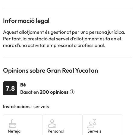
Aquest hotel encantador ocupa un edifici del segle XIX, és d'estil
colonial francès i ha sabut conservar elements del seu antic
disseny. Les habitacions d'aquest hotel, que tenen centre de
Informació legal
negocis, restaurants i zona verda, són una oda a l'elegància i al
bon gust.
Aquest allotjament és gestionat per una persona jurídica.
Per tant, la prestació del servei d'allotjament es fa en el
marc d'una activitat empresarial o professional.
Alguns dels serveis detallats poden ser de pagament. Podeu
consultar les vostres tarifes directament a l'establiment. Tota la
Opinions sobre Gran Real Yucatan
informació d'aquesta fitxa està subjecta a canvis per part de
l'allotjament. Si tens dubtes, contacta'ns.
Bé
7.8
Basat en
200 opinions