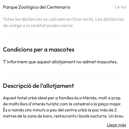
Parque Zoológico del Centenario
1,4 mi
Totes les distàncies es calculen en línia recta. Les distàncies
de viatge a la realitat poden variar.
Condicions per a mascotes
T'informem que aquest allotjament no admet mascotes.
Descripció de l'allotjament
Aquest hotel urbà ideal per a famílies és a Mèrida, molt a prop
de molts llocs d'interès turístic com la catedral o la plaça major.
És a només cinc minuts a peu del centre urbà ia poc més de 2
metres de la zona de bars, restaurants i locals nocturns. Un breu
passeig el separa del Teatre Peón Contreras i del Passeig
Montego. L´estació d´autobusos més propera és a només 2 m.