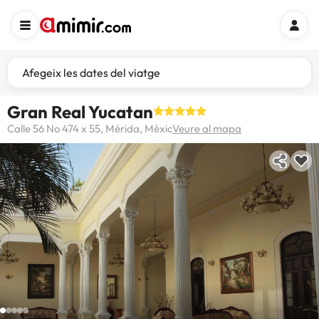
Afegeix les dates del viatge
Gran Real Yucatan
Calle 56 No 474 x 55, Mérida, Mèxic
Veure al mapa