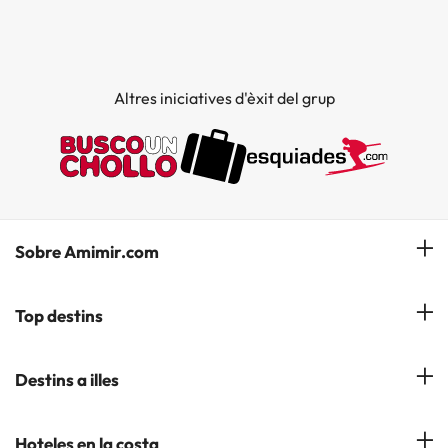
Altres iniciatives d'èxit del grup
Sobre Amimir.com
¿Qui som?
Top destins
La nostra newsletter
Hotels a Salou
Destins a illes
Opinions
Hotels a Lloret de Mar
El nostre blog
Hotels a les Illes Balears
Hoteles en la costa