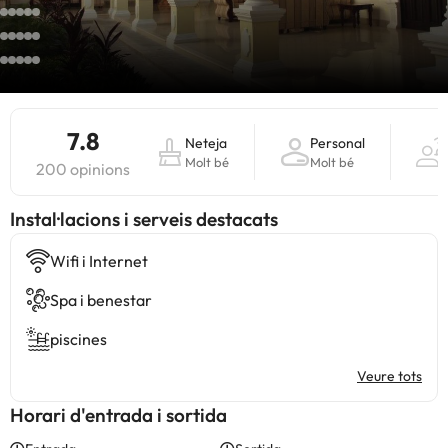
7.8
Neteja
Personal
Molt bé
Molt bé
200 opinions
Instal·lacions i serveis destacats
Wifi i Internet
Spa i benestar
piscines
Veure tots
Horari d'entrada i sortida