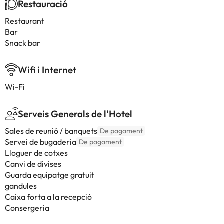
Restauració
Restaurant
Bar
Snack bar
Wifi i Internet
Wi-Fi
Serveis Generals de l'Hotel
Sales de reunió / banquets
De pagament
Servei de bugaderia
De pagament
Lloguer de cotxes
Canvi de divises
Guarda equipatge gratuit
gandules
Caixa forta a la recepció
Consergeria