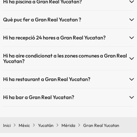
Hi ha piscina a Gran Real Yucatan?
Sí, Gran Real Yucatan té piscina (aquest servei pot ser de pagament)
Què puc fer a Gran Real Yucatan ?
Aquí tens més info sobre la piscina i altres instal·lacions.
L'Gran Real Yucatan disposa de les següents activitats (algunes
Piscina a l'aire lliure (temporada d'estiu)
Hi ha recepció 24 hores a Gran Real Yucatan?
poden ser de pagament).
Piscina a l'aire lliure (tota la temporada)
Sí, Gran Real Yucatan té recepció 24 hores.
Massatgista
Hi ha aire condicionat a les zones comunes a Gran Real
Yucatan?
Sí, Gran Real Yucatan té aire condicionat a les zones comunes.
Hi ha restaurant a Gran Real Yucatan?
Sí, Gran Real Yucatan té restaurant.
Hi ha bar a Gran Real Yucatan?
Sí, Gran Real Yucatan té bar.
Inici
Mèxic
Yucatán
Mérida
Gran Real Yucatan