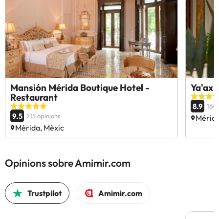
Mansión Mérida Boutique Hotel -
Ya'ax 
Restaurant
8.9
164 
9.5
215 opinions
Mérida
Mérida, Mèxic
Opinions sobre Amimir.com
Trustpilot
Amimir.com