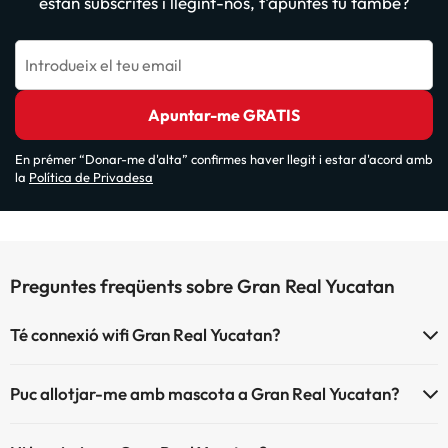
estan subscrites i llegint-nos, t'apuntes tu també?
Introdueix el teu email
Apuntar-me GRATIS
En prémer “Donar-me d'alta” confirmes haver llegit i estar d'acord amb
la
Política de Privadesa
Preguntes freqüents sobre Gran Real Yucatan
Té connexió wifi Gran Real Yucatan?
El Gran Real Yucatan disposa de Wi-Fi.
Puc allotjar-me amb mascota a Gran Real Yucatan?
Gran Real Yucatan no admet mascotes.