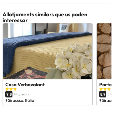
l'allotjament. Si tens dubtes, contacta'ns.
Allotjaments similars que us poden
interessar
Casa Verbavolant
Porta 
9.8
8.9
41 opinions
319 
Siracusa, Itàlia
Siracus