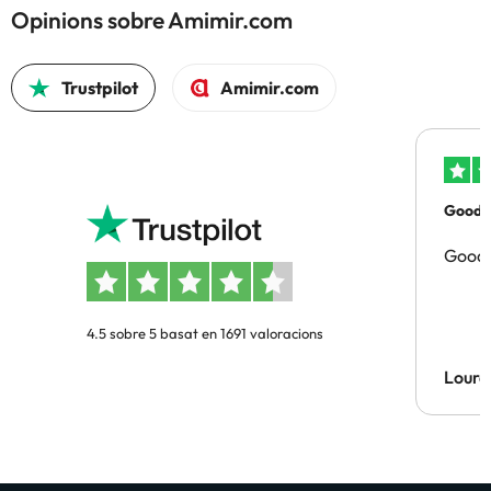
Opinions sobre Amimir.com
Trustpilot
Amimir.com
Good p
Good 
4.5 sobre 5 basat en 1691 valoracions
Lourd