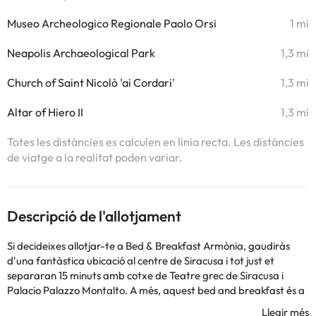
Museo Archeologico Regionale Paolo Orsi
1 mi
Neapolis Archaeological Park
1,3 mi
Church of Saint Nicolò 'ai Cordari'
1,3 mi
Altar of Hiero II
1,3 mi
Totes les distàncies es calculen en línia recta. Les distàncies
de viatge a la realitat poden variar.
Descripció de l'allotjament
Si decideixes allotjar-te a Bed & Breakfast Armònia, gaudiràs
d'una fantàstica ubicació al centre de Siracusa i tot just et
separaran 15 minuts amb cotxe de Teatre grec de Siracusa i
Palacio Palazzo Montalto. A més, aquest bed and breakfast és a
17,9 km de Platja Fontane Bianche ia ,2 km de Font de Diana.