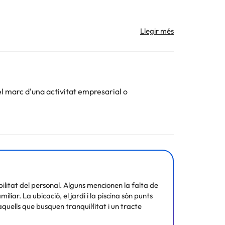
 la informació d'aquesta fitxa està subjecta a canvis
el marc d'una activitat empresarial o
bilitat del personal. Alguns mencionen la falta de
liar. La ubicació, el jardí i la piscina són punts
quells que busquen tranquil·litat i un tracte