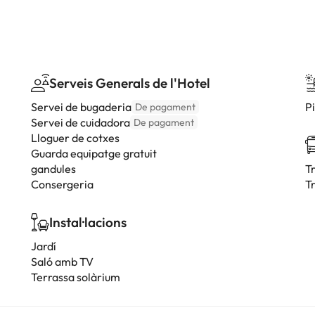
Serveis Generals de l'Hotel
Servei de bugaderia
P
De pagament
Servei de cuidadora
De pagament
Lloguer de cotxes
Guarda equipatge gratuit
gandules
T
Consergeria
Tr
Instal·lacions
Jardí
Saló amb TV
Terrassa solàrium