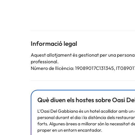
Alguns dels serveis detallats poden ser de pagament. 
per part de l'allotjament. Si tens dubtes, contacta'ns
Informació legal
Aquest allotjament és gestionat per una persona ju
professional.
Número de llicència: 19089017C131345, IT089
Què diuen els hostes sobre Oasi D
L'Oasi Del Gabbiano és un hotel acollidor amb un d
personal durant el dia i la distància dels restauran
forts. Algunes àrees a millorar són la necessitat d
proper en un entorn encantador.