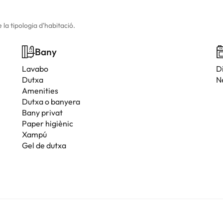
la tipologia d'habitació.
Bany
Lavabo
D
Dutxa
N
Amenities
Dutxa o banyera
Bany privat
Paper higiènic
Xampú
Gel de dutxa