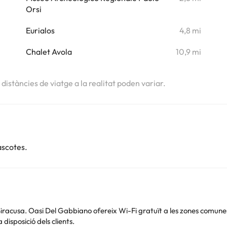
i
Orsi
i
Eurialos
4,8 mi
i
Chalet Avola
10,9 mi
s distàncies de viatge a la realitat poden variar.
ascotes.
acusa. Oasi Del Gabbiano ofereix Wi-Fi gratuït a les zones comunes. 
isposició dels clients.