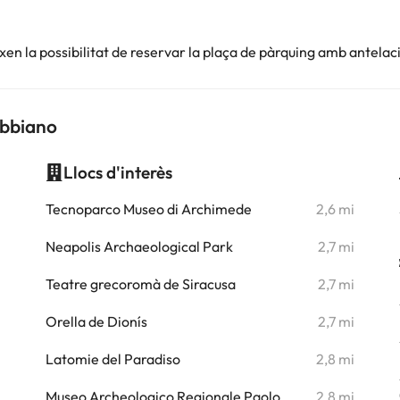
en la possibilitat de reservar la plaça de pàrquing amb antelac
abbiano
Llocs d'interès
i
Tecnoparco Museo di Archimede
2,6 mi
Neapolis Archaeological Park
2,7 mi
i
Teatre grecoromà de Siracusa
2,7 mi
i
Orella de Dionís
2,7 mi
i
Latomie del Paradiso
2,8 mi
i
Museo Archeologico Regionale Paolo
2,8 mi