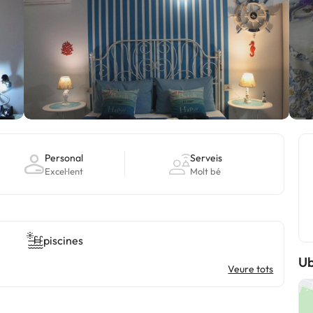
Personal
Serveis
Excel·lent
Molt bé
piscines
Ub
Veure tots