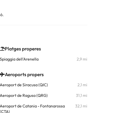
ió.
Platges properes
Spiaggia dell'Arenella
2,9 mi
Aeroports propers
Aeroport de Siracusa (QIC)
2,1 mi
Aeroport de Ragusa (QRG)
31,1 mi
Aeroport de Catania - Fontanarossa
32,1 mi
(CTA)