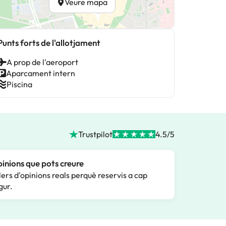
Veure mapa
Punts forts de l'allotjament
A prop de l'aeroport
Aparcament intern
Piscina
Trustpilot
4.5/5
inions que pots creure
lers d'opinions reals perquè reservis a cap
gur.