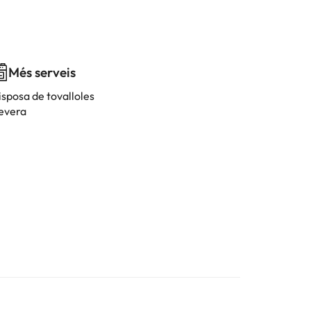
Més serveis
isposa de tovalloles
evera