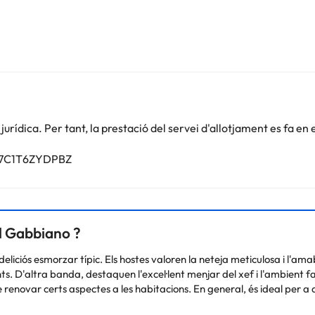
Podeu consultar les vostres tarifes directament a l'establiment. Tota
.
rídica. Per tant, la prestació del servei d'allotjament es fa en 
017C1T6ZYDPBZ
el Gabbiano ?
eliciós esmorzar típic. Els hostes valoren la neteja meticulosa i l'ama
ts. D'altra banda, destaquen l'excel·lent menjar del xef i l'ambient fami
e renovar certs aspectes a les habitacions. En general, és ideal per a a