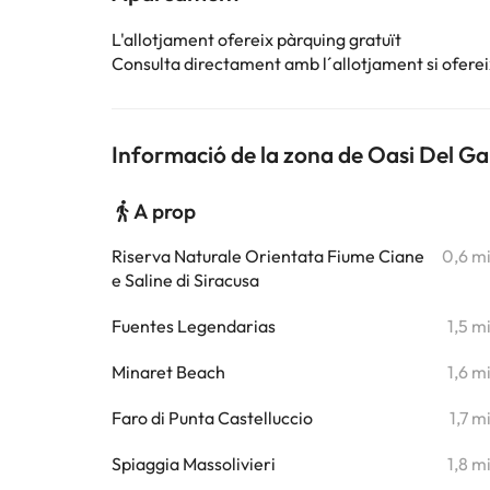
L'allotjament ofereix pàrquing gratuït
Consulta directament amb l´allotjament si ofereix
Informació de la zona de Oasi Del G
A prop
Riserva Naturale Orientata Fiume Ciane
0,6 m
e Saline di Siracusa
Fuentes Legendarias
1,5 m
Minaret Beach
1,6 m
Faro di Punta Castelluccio
1,7 m
Spiaggia Massolivieri
1,8 m