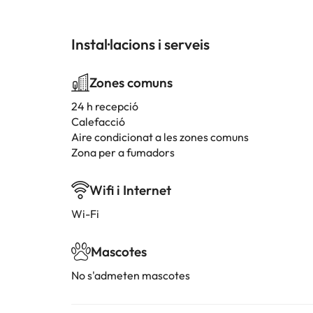
Instal·lacions i serveis
Zones comuns
24 h recepció
Calefacció
Aire condicionat a les zones comuns
Zona per a fumadors
Wifi i Internet
Wi-Fi
Mascotes
No s'admeten mascotes