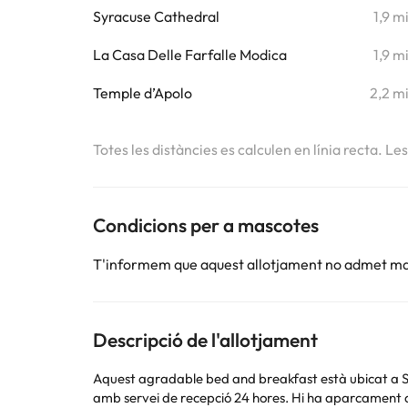
Syracuse Cathedral
1,9 m
La Casa Delle Farfalle Modica
1,9 m
Temple d’Apolo
2,2 m
Totes les distàncies es calculen en línia recta. Le
Condicions per a mascotes
T'informem que aquest allotjament no admet m
Descripció de l'allotjament
Aquest agradable bed and breakfast està ubicat a Sir
amb servei de recepció 24 hores. Hi ha aparcament a d