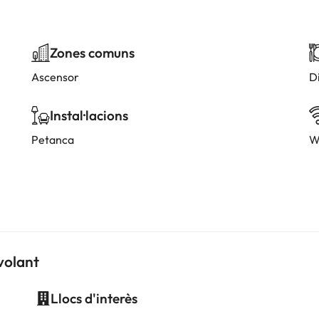
Zones comuns
Ascensor
D
Instal·lacions
Petanca
W
volant
Llocs d'interès