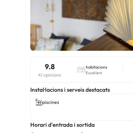
9.8
habitacions
Excel·lent
41 opinions
Instal·lacions i serveis destacats
piscines
Horari d'entrada i sortida