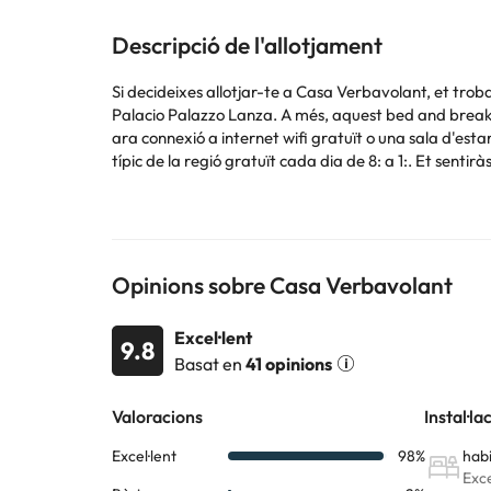
Descripció de l'allotjament
Si decideixes allotjar-te a Casa Verbavolant, et trob
Palacio Palazzo Lanza. A més, aquest bed and breakfas
ara connexió a internet wifi gratuït o una sala d'est
típic de la regió gratuït cada dia de 8: a 1:. Et senti
edredó de plomes i roba de llit d'alta qualitat per d
dutxa disposa de capçal de dutxa tipus pluja i article
Pots consultar les tarifes directament a l'establiment
Opinions sobre Casa Verbavolant
subjecta a canvis de l'allotjament.
Excel·lent
9.8
Alguns dels serveis detallats poden ser de pagament. 
Basat en
41 opinions
per part de l'allotjament. Si tens dubtes, contacta'ns