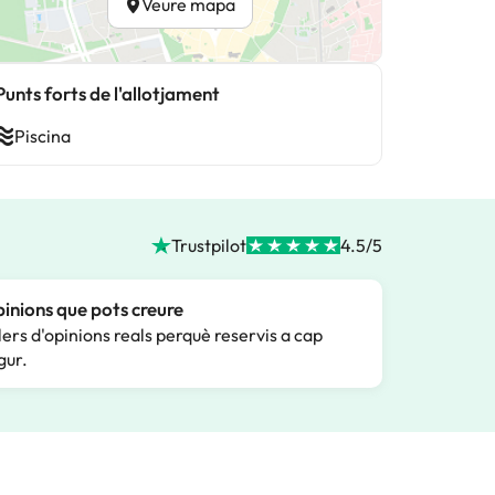
Veure mapa
Punts forts de l'allotjament
Piscina
Trustpilot
4.5/5
inions que pots creure
lers d'opinions reals perquè reservis a cap
gur.