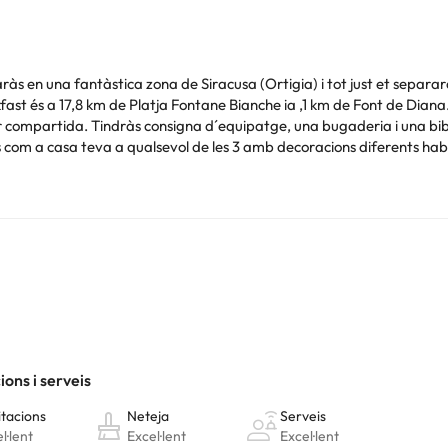
aràs en una fantàstica zona de Siracusa (Ortigia) i tot just et separ
t és a 17,8 km de Platja Fontane Bianche ia ,1 km de Font de Diana. 
ar compartida. Tindràs consigna d´equipatge, una bugaderia i una bibl
ràs com a casa teva a qualsevol de les 3 amb decoracions diferents habit
escansar plàcidament. Mantingues el contacte amb els teus gràcies a l
s d'higiene personal gratuïts.
. L'allotjament pot canviar la manera com ofereix el servei de resta
Podeu consultar les vostres tarifes directament a l'establiment. Tota
.