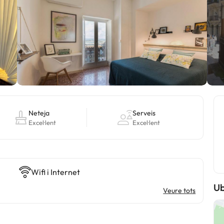
Neteja
Serveis
Excel·lent
Excel·lent
Wifi i Internet
Ub
Veure tots