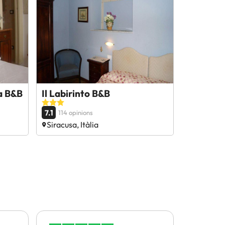
a B&B
Il Labirinto B&B
7.1
114 opinions
Siracusa, Itàlia