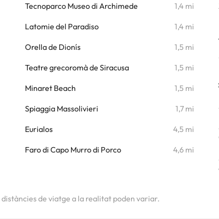
i
Tecnoparco Museo di Archimede
1,4 mi
i
Latomie del Paradiso
1,4 mi
i
Orella de Dionís
1,5 mi
i
Teatre grecoromà de Siracusa
1,5 mi
i
Minaret Beach
1,5 mi
Spiaggia Massolivieri
1,7 mi
i
Eurialos
4,5 mi
i
Faro di Capo Murro di Porco
4,6 mi
i
s distàncies de viatge a la realitat poden variar.