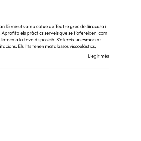
aran 15 minuts amb cotxe de Teatre grec de Siracusa i
Aprofita els pràctics serveis que se t'ofereixen, com
ioteca a la teva disposició. S'ofereix un esmorzar
acions. Els llits tenen matalassos viscoelàstics,
a connexió a Internet wifi gratis. El bany privat amb
uració segons necessitats. Aquesta informació està
 la informació d'aquesta fitxa està subjecta a canvis