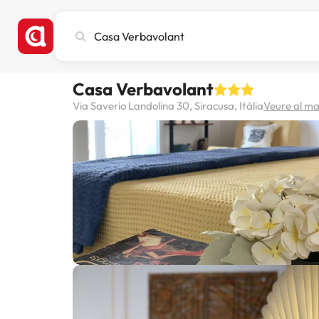
Cerca
ciutat,
hotel
o
Casa Verbavolant
destinació
Via Saverio Landolina 30, Siracusa, Itàlia
Veure al m