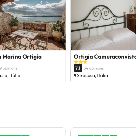
 Marina Ortigia
Ortigia Cameraconvist
7.1
9 opinions
34 opinions
usa, Itàlia
Siracusa, Itàlia