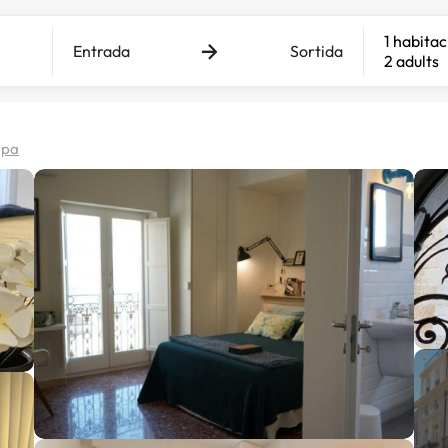
1 habitac
Entrada
Sortida
2 adults
apa