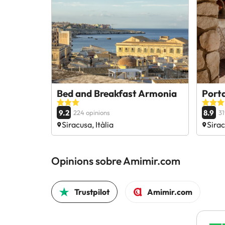
Bed and Breakfast Armonia
Porta
9.2
8.9
224 opinions
31
Siracusa, Itàlia
Sirac
Opinions sobre Amimir.com
Trustpilot
Amimir.com