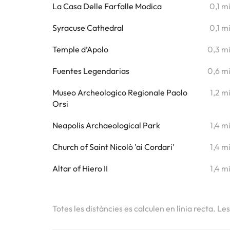
La Casa Delle Farfalle Modica
0,1 m
Syracuse Cathedral
0,1 m
Temple d’Apolo
0,3 m
Fuentes Legendarias
0,6 m
Museo Archeologico Regionale Paolo
1,2 m
Orsi
Neapolis Archaeological Park
1,4 m
Church of Saint Nicolò 'ai Cordari'
1,4 m
Altar of Hiero II
1,4 m
Totes les distàncies es calculen en línia recta. Le