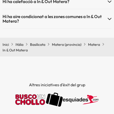
Hi ha calefacció a In & Out Matera?
directe a l'hotel). Consulta les condicions.
Sí, In & Out Matera té calefacció a les zones comunes.
Hi ha aire condicionat a les zones comunes a In & Out
Matera?
Sí, In & Out Matera té aire condicionat a les zones comunes.
Inici
Itàlia
Basilicata
Matera (provincia)
Matera
In & Out Matera
Altres iniciatives d'èxit del grup