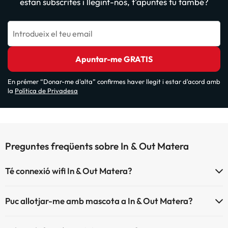
estan subscrites i llegint-nos, t'apuntes tu també?
Introdueix el teu email
Apuntar-me GRATIS
En prémer “Donar-me d'alta” confirmes haver llegit i estar d'acord amb
la
Política de Privadesa
Preguntes freqüents sobre In & Out Matera
Té connexió wifi In & Out Matera?
El In & Out Matera disposa de Wi-Fi.
Puc allotjar-me amb mascota a In & Out Matera?
A In & Out Matera s'admeten mascotes (prèvia petició i de pagament