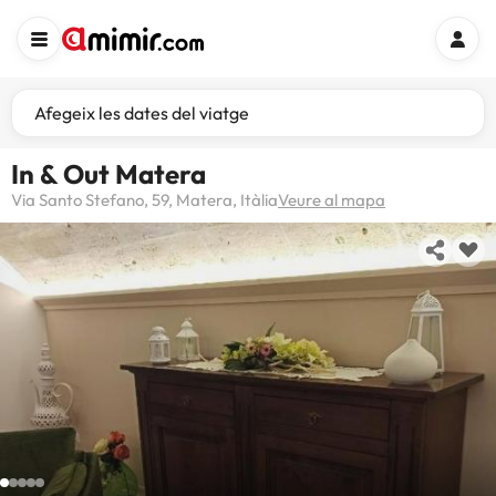
Afegeix les dates del viatge
In & Out Matera
Via Santo Stefano, 59, Matera, Itàlia
Veure al mapa