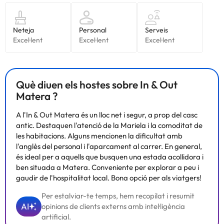
consultar les vostres tarifes directament a l'establiment. Tota la
informació d'aquesta fitxa està subjecta a canvis per part de
l'allotjament. Si tens dubtes, contacta'ns.
Què diuen els hostes sobre In & Out
Matera ?
A l'In & Out Matera és un lloc net i segur, a prop del casc
antic. Destaquen l'atenció de la Mariela i la comoditat de
les habitacions. Alguns mencionen la dificultat amb
l'anglès del personal i l'aparcament al carrer. En general,
és ideal per a aquells que busquen una estada acollidora i
ben situada a Matera. Conveniente per explorar a peu i
gaudir de l'hospitalitat local. Bona opció per als viatgers!
Per estalviar-te temps, hem recopilat i resumit
AI
opinions de clients externs amb intel·ligència
artificial.