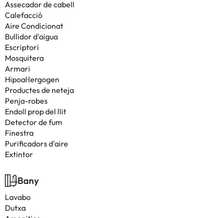
Assecador de cabell
Calefacció
Aire Condicionat
Bullidor d'aigua
Escriptori
Mosquitera
Armari
Hipoal·lergogen
Productes de neteja
Penja-robes
Endoll prop del llit
Detector de fum
Finestra
Purificadors d'aire
Extintor
Bany
Lavabo
Dutxa