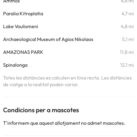
Ammos
4,6 mi
Paralia Kitroplatia
4,7 mi
Lake Voulismeni
4,8 mi
Archaeological Museum of Agios Nikolaos
5,1 mi
AMAZONAS PARK
11,8 mi
Spinalonga
12,1 mi
Totes les distàncies es calculen en línia recta. Les distàncies
de viatge a la realitat poden variar.
Condicions per a mascotes
T'informem que aquest allotjament no admet mascotes.