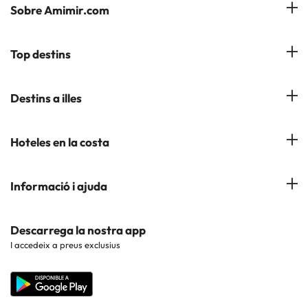
Sobre Amimir.com
¿Qui som?
Top destins
La nostra newsletter
Hotels a Salou
Destins a illes
Opinions
Hotels a Lloret de Mar
El nostre blog
Hotels a les Illes Balears
Hoteles en la costa
Hotels a Andorra la Vella
Hotels a les Illes Canaries
Hotels a Palma de Mallorca
Hotels a la Costa Azahar
Informació i ajuda
Hotels a Cerdeña
Hotels a Roquetas de Mar
Hotels a la Costa Blanca
Hotels a les Illes Azores
Contacte
Descarrega la nostra app
Hotels a Benidorm
Hotels a la Costa Brava
I accedeix a preus exclusius
Web corporativa
Hotels a Barcelona
Hotels a la Costa Dorada
Hotels a Madrid
Hotels a la Costa del Maresme