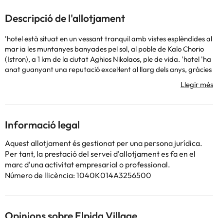
Descripció de l'allotjament
'hotel està situat en un vessant tranquil amb vistes esplèndides al
mar ia les muntanyes banyades pel sol, al poble de Kalo Chorio
(Istron), a 1 km de la ciutat Aghios Nikolaos, ple de vida. 'hotel 'ha
anat guanyant una reputació excel·lent al llarg dels anys, gràcies
a la seva elegant decoració i el seu excepcional servei. Compte
amb un total de 98 habitacions i suites. Els serveis que ofereix
inclouen menjador, entrada a la primera planta, recepció 24
hores, bar amb bon ambient al saló, sala de TV, videojocs i zona
'esbarjo per a nens. A petició, hi ha també servei de perruqueria.
Informació legal
Una atmosfera agradable i allotjament confortable a les
habitacions i suites donen la benvinguda als nostres hostes. Les
Aquest allotjament és gestionat per una persona jurídica.
habitacions disposen de bany, telèfon, música i terrassa. Hi ha
Per tant, la prestació del servei d'allotjament es fa en el
piscina exterior amb gandules, para-sols i guingueta, així com
marc d'una activitat empresarial o professional.
taula de ping-pong i de billar. 'establiment us ofereix el privilegi
Número de llicència: 1040K014A3256500
'un entorn ideal per relaxar-vos i gaudir 'una tranquil·litat
absoluta.. La nostra oferta 'oci inclou, a més, vetllades i festes
cretenques, i una selecció de tavernes locals i cafès a prop de
'hotel. 'ofereix esmorzar de bufet.
Opinions sobre Elpida Village