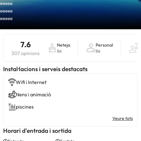
7.6
Neteja
Personal
S
Bé
Bé
B
307 opinions
Instal·lacions i serveis destacats
Wifi i Internet
Nens i animació
piscines
Veure tots
Horari d'entrada i sortida