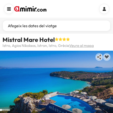
Afegeix les dates del viatge
Mistral Mare Hotel
Istro, Agios Nikolaos, Istron, Istro, Grècia
Veure al mapa