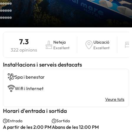
7.3
Neteja
Ubicació
Excel·lent
Excel·lent
322 opinions
Instal·lacions i serveis destacats
Spa i benestar
Wifi i Internet
Veure tots
Horari d'entrada i sortida
Entrada
Sortida
A partir de les 2:00 PM
Abans de les 12:00 PM