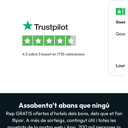
Good p
Good 
4.5 sobre 5 basat en 1735 valoracions
Lourd
Assabenta't abans que ningú
Rep GRATIS ofertes d'hotels dels bons, dels que et fan
flipar. A més de sorteigs, contingut útil i totes les
novetats de la nostra web i App. 200 mil persones ja