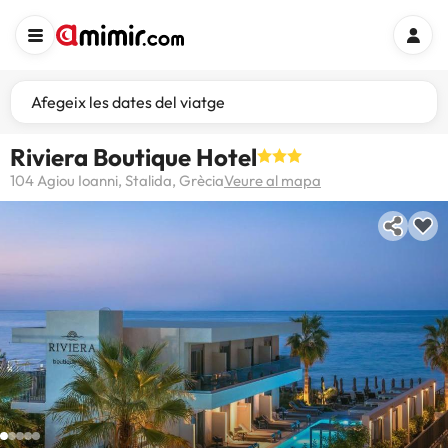
Afegeix les dates del viatge
Riviera Boutique Hotel
104 Agiou Ioanni, Stalida, Grècia
Veure al mapa