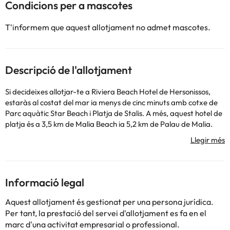
Condicions per a mascotes
T'informem que aquest allotjament no admet mascotes.
Descripció de l'allotjament
Si decideixes allotjar-te a Riviera Beach Hotel de Hersonissos,
estaràs al costat del mar ia menys de cinc minuts amb cotxe de
Parc aquàtic Star Beach i Platja de Stalis. A més, aquest hotel de
platja és a 3,5 km de Malia Beach ia 5,2 km de Palau de Malia.
Relax't a la platja privada o aprofita les altres instal·lacions
recreatives, que inclouen una piscina exterior de temporada.
Trobareu també connexió a internet wifi gratis i assistència
turística (adquisició 'entrades). Tindràs consigna 'equipatge i una
caixa forta a recepció a la teva disposició. Pagant un petit
Informació legal
suplement podràs aprofitar prestacions com a servei de
transport a 'aeroport (anada i tornada) de pagament i
Aquest allotjament és gestionat per una persona jurídica.
aparcament sense assistència gratuït. En aquest hotel tens un
Per tant, la prestació del servei d'allotjament es fa en el
restaurant i una cafeteria a la teva disposició per menjar alguna
marc d'una activitat empresarial o professional.