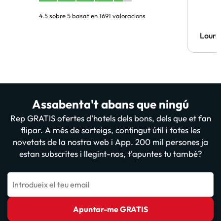
4.5 sobre 5 basat en 1691 valoracions
Lourd
Assabenta't abans que ningú
Rep GRATIS ofertes d'hotels dels bons, dels que et fan
flipar. A més de sorteigs, contingut útil i totes les
novetats de la nostra web i App. 200 mil persones ja
estan subscrites i llegint-nos, t'apuntes tu també?
Introdueix el teu email
Apuntar-me GRATIS