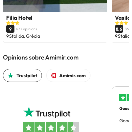
Filia Hotel
Vasila
9
8.6
673 opinions
86 o
Stalida, Grècia
Stalid
Opinions sobre Amimir.com
Trustpilot
Amimir.com
Good p
Good 