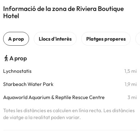
Informació de la zona de Riviera Boutique
Hotel
A prop
Lychnostatis
1,5 mi
Starbeach Water Park
1,9 mi
Aquaworld Aquarium & Reptile Rescue Centre
3 mi
Totes les distàncies es calculen en línia recta. Les distàncies
de viatge a la realitat poden variar.