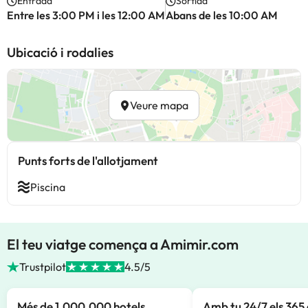
Entrada
Sortida
Entre les 3:00 PM i les 12:00 AM
Abans de les 10:00 AM
Ubicació i rodalies
Veure mapa
Punts forts de l'allotjament
Piscina
El teu viatge comença a Amimir.com
Trustpilot
4.5/5
Més de 1.000.000 hotels
Amb tu 24/7 els 365 