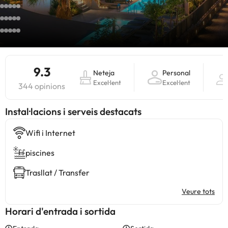
9.3
Neteja
Personal
Excel·lent
Excel·lent
344 opinions
Instal·lacions i serveis destacats
Wifi i Internet
piscines
Trasllat / Transfer
Veure tots
Horari d'entrada i sortida