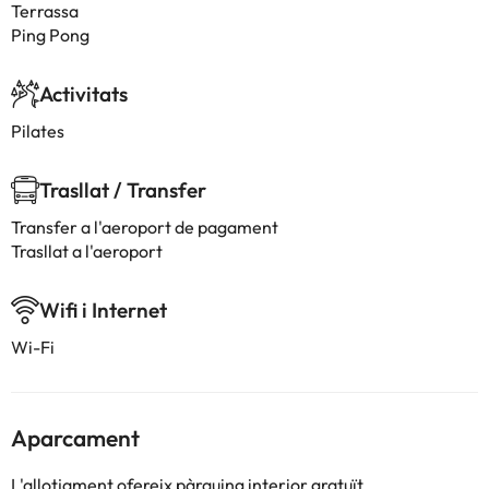
Terrassa
Ping Pong
Activitats
Pilates
Trasllat / Transfer
Transfer a l'aeroport de pagament
Trasllat a l'aeroport
Wifi i Internet
Wi-Fi
Aparcament
L'allotjament ofereix pàrquing interior gratuït