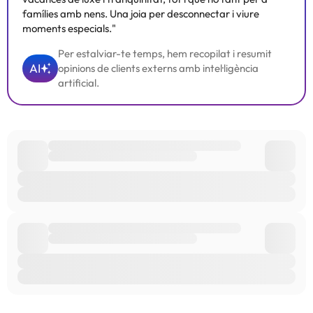
consultar les vostres tarifes directament a l'establiment. Tota la
famílies amb nens. Una joia per desconnectar i viure
informació d'aquesta fitxa està subjecta a canvis per part de
moments especials."
l'allotjament. Si tens dubtes, contacta'ns.
Per estalviar-te temps, hem recopilat i resumit
AI
opinions de clients externs amb intel·ligència
artificial.