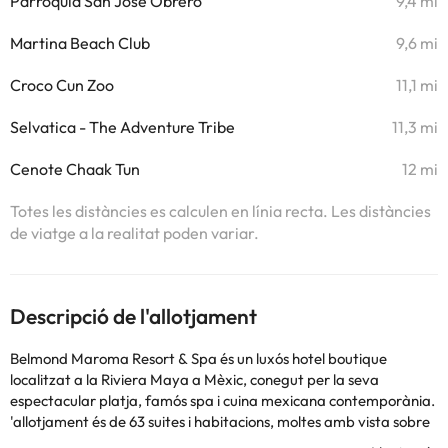
Parroquia San José Obrero
9,4 mi
Martina Beach Club
9,6 mi
Croco Cun Zoo
11,1 mi
Selvatica - The Adventure Tribe
11,3 mi
Cenote Chaak Tun
12 mi
Totes les distàncies es calculen en línia recta. Les distàncies
de viatge a la realitat poden variar.
Descripció de l'allotjament
Belmond Maroma Resort & Spa és un luxós hotel boutique
localitzat a la Riviera Maya a Mèxic, conegut per la seva
espectacular platja, famós spa i cuina mexicana contemporània.
'allotjament és de 63 suites i habitacions, moltes amb vista sobre
el mar. 'hotel ofereix dos restaurants, un bar davant de la platja i