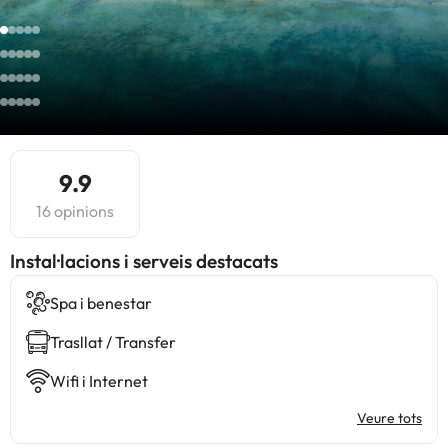
9.9
16 opinions
Instal·lacions i serveis destacats
Spa i benestar
Trasllat / Transfer
Wifi i Internet
Veure tots