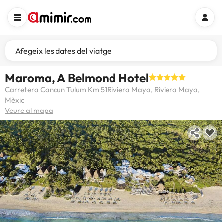
Afegeix les dates del viatge
Maroma, A Belmond Hotel
Carretera Cancun Tulum Km 51Riviera Maya, Riviera Maya,
Mèxic
Veure al mapa