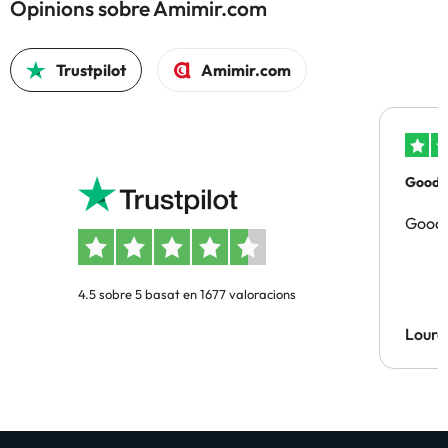
Opinions sobre Amimir.com
Trustpilot
Amimir.com
Good p
Good 
4.5 sobre 5 basat en 1677 valoracions
Lourd