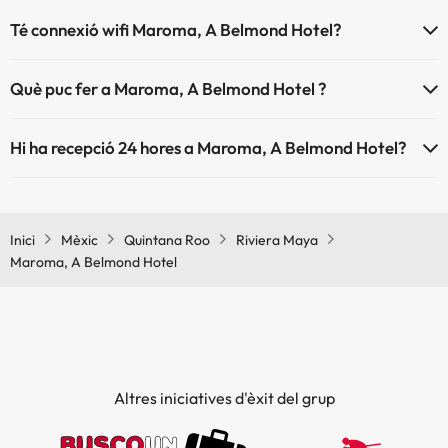
Té connexió wifi Maroma, A Belmond Hotel?
El Maroma, A Belmond Hotel disposa de Wi-Fi.
Què puc fer a Maroma, A Belmond Hotel ?
L'Maroma, A Belmond Hotel disposa de les següents activitats
Hi ha recepció 24 hores a Maroma, A Belmond Hotel?
(algunes poden ser de pagament).
Sí, Maroma, A Belmond Hotel té recepció 24 hores.
Spa de pagament
Inici
Mèxic
Quintana Roo
Riviera Maya
Maroma, A Belmond Hotel
Altres iniciatives d'èxit del grup