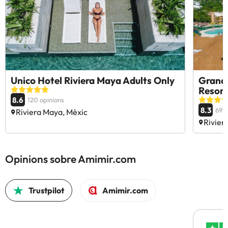
Unico Hotel Riviera Maya Adults Only
Grand 
Resort 
8.6
120 opinions
8.3
69 o
Riviera Maya, Mèxic
Rivier
Opinions sobre Amimir.com
Trustpilot
Amimir.com