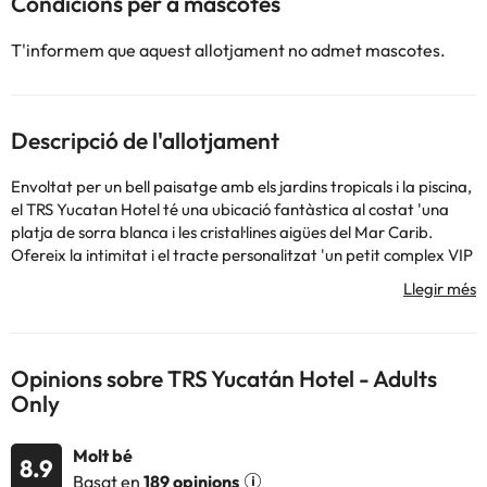
Condicions per a mascotes
T'informem que aquest allotjament no admet mascotes.
Descripció de l'allotjament
Envoltat per un bell paisatge amb els jardins tropicals i la piscina,
el TRS Yucatan Hotel té una ubicació fantàstica al costat 'una
platja de sorra blanca i les cristal·lines aigües del Mar Carib.
Ofereix la intimitat i el tracte personalitzat 'un petit complex VIP
i accés il·limitat a una àmplia gamma 'excel·lents serveis,
comoditats, bars i restaurants.
Podeu consultar les vostres tarifes directament a 'establiment.
Opinions sobre TRS Yucatán Hotel - Adults
'allotjament pot canviar la manera com ofereix el servei de
Only
restauració segons necessitats. Aquesta informació està subjecta
a canvis de 'allotjament.
Molt bé
8.9
Basat en
189 opinions