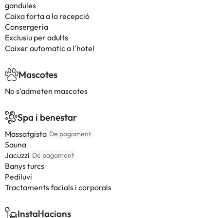
gandules
Caixa forta a la recepció
Consergeria
Exclusiu per adults
Caixer automatic a l'hotel
Mascotes
No s'admeten mascotes
Spa i benestar
Massatgista
De pagament
Sauna
Jacuzzi
De pagament
Banys turcs
Pediluvi
Tractaments facials i corporals
Instal·lacions