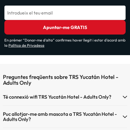
Introdueix el teu email
Apuntar-me GRATIS
En prémer “Donar-me d'alta” confirmes haver llegit i estar d'acord amb
la
Política de Privadesa
Preguntes freqüents sobre TRS Yucatán Hotel -
Adults Only
Té connexió wifi TRS Yucatán Hotel - Adults Only?
El TRS Yucatán Hotel - Adults Only disposa de Wi-Fi.
Puc allotjar-me amb mascota a TRS Yucatán Hotel -
Adults Only?