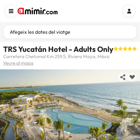
Afegeix les dates del viatge
TRS Yucatán Hotel - Adults Only
Carretera Chetumal Km 259.5, Riviera Maya, Mèxic
Veure al mapa