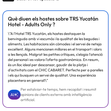
Alguns dels serveis detallats poden ser de pagament. Podeu
consultar les vostres tarifes directament a l'establiment. Tota la
informació d'aquesta fitxa està subjecta a canvis per part de
l'allotjament. Si tens dubtes, contacta'ns.
Què diuen els hostes sobre TRS Yucatán
Hotel - Adults Only ?
\"A l'Hotel TRS Yucatán, els hostes destaquen la
benvinguda amb vi escumós i la qualitat de les begudes i
aliments. Les habitacions són còmodes i el servei de neteja
excel·lent. Alguns mencionen millores en el transport i olors
a les llençols. Malgrat les petites crítiques, s'elogia l'atenció
del personal i es valora l'oferta gastronòmica. En resum,
és un lloc ideal per descansar, gaudir de la platja i
d'activitats com el CHIC CABARET. Perfecte per a parelles
i els qui busquen un servei de qualitat. Una experiència
placentera en general!\"
Per estalviar-te temps, hem recopilat i resumit
AI
opinions de clients externs amb intel·ligència
artificial.