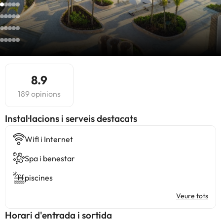
8.9
189 opinions
Instal·lacions i serveis destacats
Wifi i Internet
Spa i benestar
piscines
Veure tots
Horari d'entrada i sortida