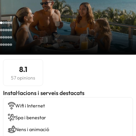
8.1
57 opinions
Instal·lacions i serveis destacats
Wifi i Internet
Spa i benestar
Nens i animació