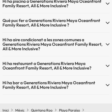
Hi ha piscina a Generations Riviera Maya Oceanfront
Inclusive no admet mascotes.
Family Resort, All & More Inclusive?
Sí, Generations Riviera Maya Oceanfront Family Resort, All & More
Què puc fer a Generations Riviera Maya Oceanfront
Inclusive té piscina (aquest servei pot ser de pagament) Aquí tens
Family Resort, All & More Inclusive ?
més info sobre la piscina i altres instal·lacions.
L'Generations Riviera Maya Oceanfront Family Resort, All & More
Piscina a l'aire lliure (temporada d'estiu)
Hi ha aire condicionat a les zones comunes a
Inclusive disposa de les següents activitats (algunes poden ser de
Generations Riviera Maya Oceanfront Family Resort,
pagament).
All & More Inclusive?
Spa de pagament
Sí, Generations Riviera Maya Oceanfront Family Resort, All & More
Massatgista
Hi ha restaurant a Generations Riviera Maya
Inclusive té aire condicionat a les zones comunes.
Oceanfront Family Resort, All & More Inclusive?
Sí, Generations Riviera Maya Oceanfront Family Resort, All & More
Hi ha bar a Generations Riviera Maya Oceanfront
Inclusive té restaurant.
Family Resort, All & More Inclusive?
Sí, Generations Riviera Maya Oceanfront Family Resort, All & More
Inclusive té bar.
Inici
Mèxic
Quintana Roo
Playa Paraíso