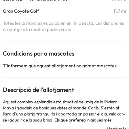
Gran Coyote Golf
11,7 mi
Totes les distàncies es calculen en línia recta. Les distàncies
de viatge a la realitat poden variar.
Condicions per a mascotes
T'informem que aquest allotjament no admet mascotes.
Descripció de l'allotjament
Aquest complex esplèndid està situat al bell mig de la Riviera
Maya i gaudeix de boniques vistes al mar del Carib. S´estén al
llarg d´una platja tranquil·la i apartada on passar el dia, relaxar-
se i gaudir de la suau brisa. Els que prefereixin aigües més
tranquil·les tindran a la vostra disposició la piscina, a més 'un