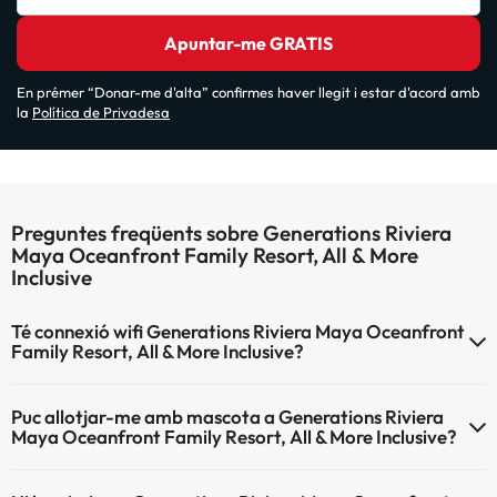
Apuntar-me GRATIS
En prémer “Donar-me d'alta” confirmes haver llegit i estar d'acord amb
la
Política de Privadesa
Preguntes freqüents sobre Generations Riviera
Maya Oceanfront Family Resort, All & More
Inclusive
Té connexió wifi Generations Riviera Maya Oceanfront
Family Resort, All & More Inclusive?
El Generations Riviera Maya Oceanfront Family Resort, All & More
Puc allotjar-me amb mascota a Generations Riviera
Inclusive disposa de Wi-Fi.
Maya Oceanfront Family Resort, All & More Inclusive?
Generations Riviera Maya Oceanfront Family Resort, All & More