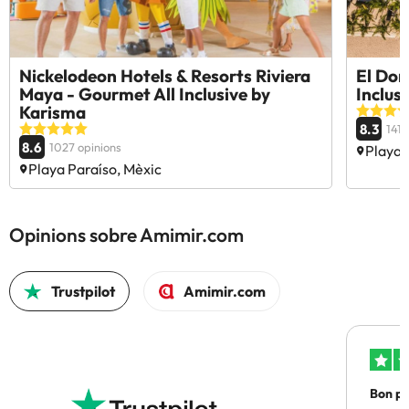
Nickelodeon Hotels & Resorts Riviera
El Dor
Maya - Gourmet All Inclusive by
Inclus
Karisma
8.3
141 
8.6
1027 opinions
Playa 
Playa Paraíso, Mèxic
Opinions sobre Amimir.com
Trustpilot
Amimir.com
Bon pre