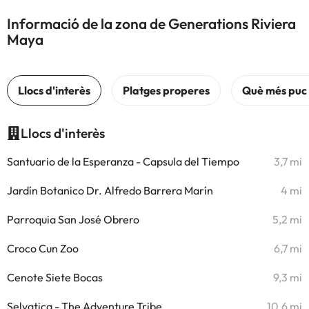
Informació de la zona de Generations Riviera
Maya
Llocs d'interès
Santuario de la Esperanza - Capsula del Tiempo
3,7 mi
Jardín Botanico Dr. Alfredo Barrera Marín
4 mi
Parroquia San José Obrero
5,2 mi
Croco Cun Zoo
6,7 mi
Cenote Siete Bocas
9,3 mi
Selvatica - The Adventure Tribe
10,6 mi