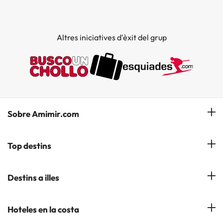
Altres iniciatives d'èxit del grup
Sobre Amimir.com
¿Qui som?
Top destins
La nostra newsletter
Hotels a Salou
Destins a illes
Opinions
Hotels a Lloret de Mar
El nostre blog
Hotels a les Illes Balears
Hoteles en la costa
Hotels a Andorra la Vella