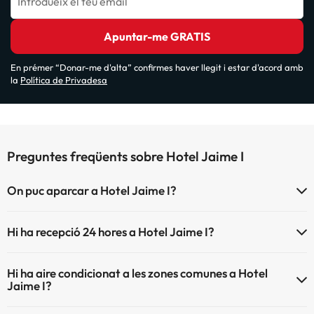
Introdueix el teu email
Apuntar-me GRATIS
En prémer “Donar-me d'alta” confirmes haver llegit i estar d'acord amb
la
Política de Privadesa
Preguntes freqüents sobre Hotel Jaime I
On puc aparcar a Hotel Jaime I?
Si t'allotges a Hotel Jaime I tens aquestes possibilitats d'aparcament
Hi ha recepció 24 hores a Hotel Jaime I?
(sota disponibilitat):
Sí, Hotel Jaime I té recepció 24 hores.
Pàrquing exterior
Hi ha aire condicionat a les zones comunes a Hotel
Jaime I?
Sí, Hotel Jaime I té aire condicionat a les zones comunes.