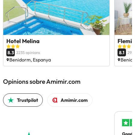
Hotel Melina
Flemin
8.3
8.1
2235 opinions
2924
Benidorm, Espanya
Benid
Opinions sobre Amimir.com
Trustpilot
Amimir.com
Good p