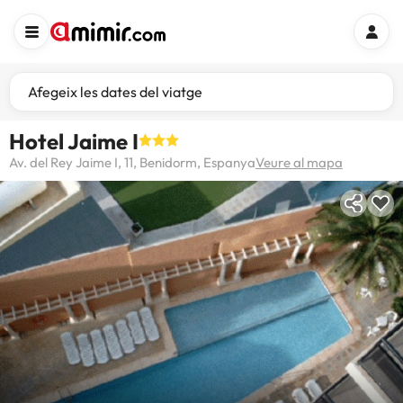
Afegeix les dates del viatge
Hotel Jaime I
Av. del Rey Jaime I, 11, Benidorm, Espanya
Veure al mapa