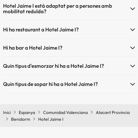
Hotel Jaime I està adaptat per a persones amb
mobilitat reduïda?
Sí, Hotel Jaime I està adaptat per a persones amb mobilitat reduïda.
Hi ha restaurant a Hotel Jaime I?
Sí, Hotel Jaime I té restaurant.
Hi ha bar a Hotel Jaime I?
Sí, Hotel Jaime I té bar.
Quin tipus d'esmorzar hi ha a Hotel Jaime I?
Si t'allotges a Hotel Jaime I podràs gaudir d'un desdejuni tipus bufet.
Quin tipus de sopar hi ha a Hotel Jaime I?
Si t'allotges a Hotel Jaime I podràs gaudir d'un sopar tipus bufet.
Inici
Espanya
Comunidad Valenciana
Alacant Provincia
Benidorm
Hotel Jaime I