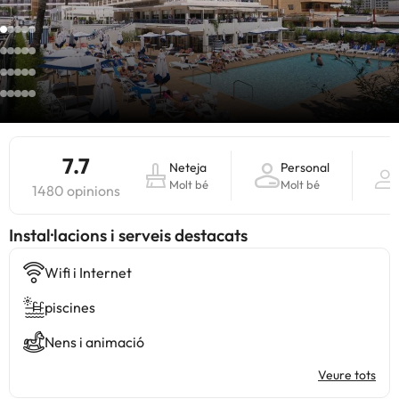
7.7
Neteja
Personal
Molt bé
Molt bé
1480 opinions
Instal·lacions i serveis destacats
Wifi i Internet
piscines
Nens i animació
Veure tots