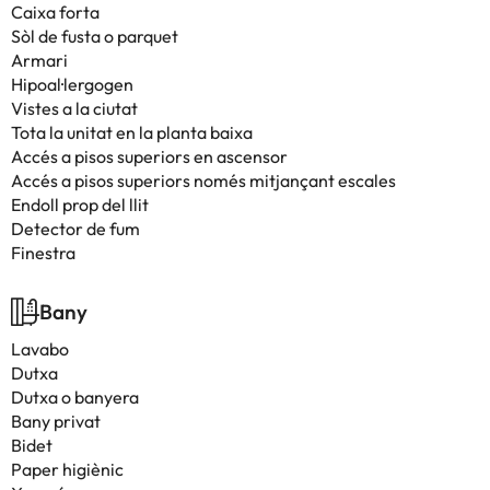
Caixa forta
Sòl de fusta o parquet
Armari
Hipoal·lergogen
Vistes a la ciutat
Tota la unitat en la planta baixa
Accés a pisos superiors en ascensor
Accés a pisos superiors només mitjançant escales
Endoll prop del llit
Detector de fum
Finestra
Bany
Lavabo
Dutxa
Dutxa o banyera
Bany privat
Bidet
Paper higiènic