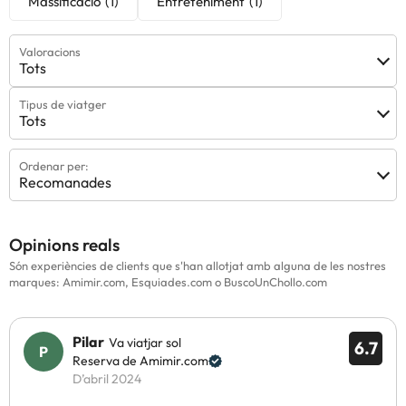
Massificació
(1)
Entreteniment
(1)
Valoracions
Tots
Tipus de viatger
Tots
Ordenar per:
Recomanades
Opinions reals
Són experiències de clients que s'han allotjat amb alguna de les nostres
marques: Amimir.com, Esquiades.com o BuscoUnChollo.com
Pilar
Va viatjar sol
6.7
Reserva de Amimir.com
D’abril 2024