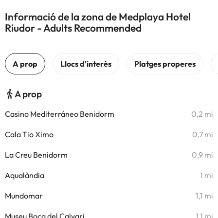
Informació de la zona de Medplaya Hotel
Riudor - Adults Recommended
A prop
Casino Mediterráneo Benidorm
0,2 mi
Cala Tio Ximo
0,7 mi
La Creu Benidorm
0,9 mi
Aqualàndia
1 mi
Mundomar
1,1 mi
Museu Boca del Calvari
1,1 mi