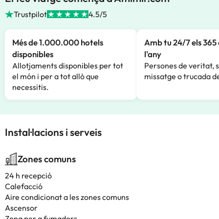
Trustpilot
4.5/5
Més de 1.000.000 hotels
Amb tu 24/7 els 365 
disponibles
l'any
Allotjaments disponibles per tot
Persones de veritat, 
el món i per a tot allò que
missatge o trucada de
necessitis.
Instal·lacions i serveis
Zones comuns
24 h recepció
Calefacció
Aire condicionat a les zones comuns
Ascensor
Zona per a fumadors