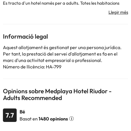
Es tracta d'un hotel només per a adults. Totes les habitacions
disposen de dos llits individuals, no disposen de llits de matrimoni.
Disposen de bany complet, balcó, aire condicionat, amb control
individual d'ell mateix, calefacció, televisió, telèfon, caixa de
seguretat opcional. Té a la seva disposició una piscina. L'hotel no
disposa de pàrquing.
Informació legal
Aquest allotjament és gestionat per una persona jurídica.
Alguns dels serveis detallats poden ser de pagament. Podeu
Per tant, la prestació del servei d'allotjament es fa en el
consultar les vostres tarifes directament a l'establiment. Tota la
marc d'una activitat empresarial o professional.
informació d'aquesta fitxa està subjecta a canvis per part de
Número de llicència: HA-799
l'allotjament. Si tens dubtes, contacta'ns.
Opinions sobre Medplaya Hotel Riudor -
Adults Recommended
Bé
7.7
Basat en
1480 opinions