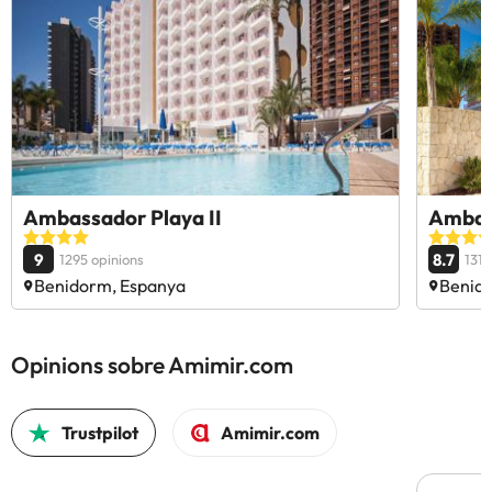
Ambassador Playa II
Ambas
9
8.7
1295 opinions
1313
Benidorm, Espanya
Benid
Opinions sobre Amimir.com
Trustpilot
Amimir.com