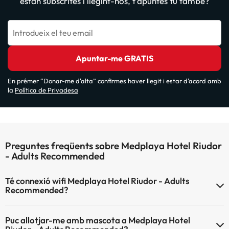
estan subscrites i llegint-nos, t'apuntes tu també?
Introdueix el teu email
Apuntar-me GRATIS
En prémer “Donar-me d'alta” confirmes haver llegit i estar d'acord amb
la
Política de Privadesa
Preguntes freqüents sobre Medplaya Hotel Riudor
- Adults Recommended
Té connexió wifi Medplaya Hotel Riudor - Adults
Recommended?
El Medplaya Hotel Riudor - Adults Recommended disposa de Wi-Fi.
Puc allotjar-me amb mascota a Medplaya Hotel