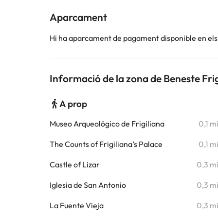
Aparcament
Hi ha aparcament de pagament disponible en els 
Informació de la zona de Beneste Frig
A prop
Museo Arqueológico de Frigiliana
0,1 m
The Counts of Frigiliana’s Palace
0,1 m
Castle of Lizar
0,3 m
Iglesia de San Antonio
0,3 m
La Fuente Vieja
0,3 m