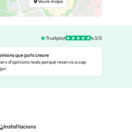
Veure mapa
Trustpilot
4.5/5
inions que pots creure
lers d'opinions reals perquè reservis a cap
gur.
Instal·lacions