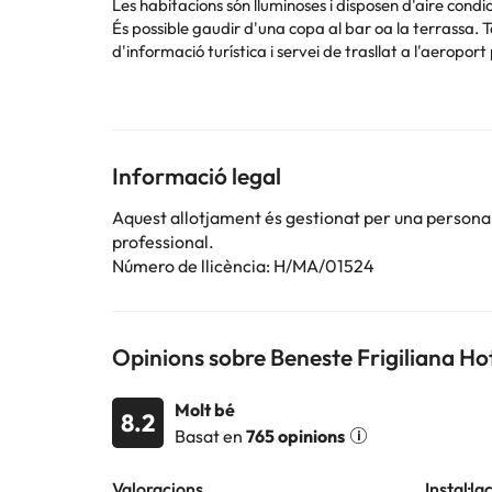
Les habitacions són lluminoses i disposen d'aire condi
És possible gaudir d'una copa al bar oa la terrassa. Ta
d'informació turística i servei de trasllat a l'aeropo
La localitat de Frigiliana està situada al límit del pa
Alguns dels serveis detallats poden ser de pagament. 
per part de l'allotjament. Si tens dubtes, contacta'ns
Informació legal
Aquest allotjament és gestionat per una persona ju
professional.
Número de llicència: H/MA/01524
Opinions sobre Beneste Frigiliana Ho
Molt bé
8.2
Basat en
765 opinions