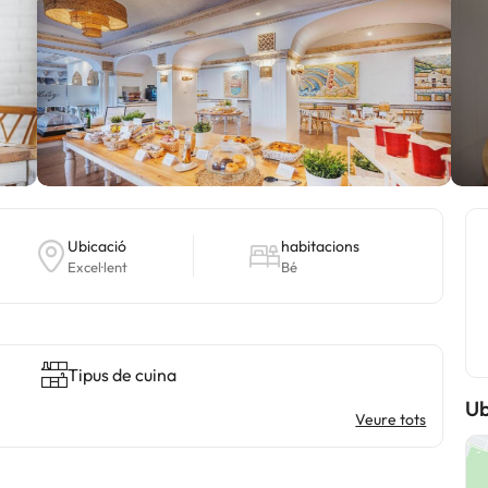
Ubicació
habitacions
Excel·lent
Bé
Tipus de cuina
Ub
Veure tots