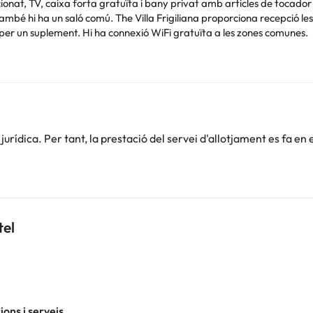
cionat, TV, caixa forta gratuïta i bany privat amb articles de tocador
mbé hi ha un saló comú. The Villa Frigiliana proporciona recepció les 2
rt per un suplement. Hi ha connexió WiFi gratuïta a les zones comunes.
rc natural Serra de Tejeda i és un lloc ideal per practicar senderisme.
Podeu consultar les vostres tarifes directament a l'establiment. Tota
.
rídica. Per tant, la prestació del servei d'allotjament es fa en 
tel