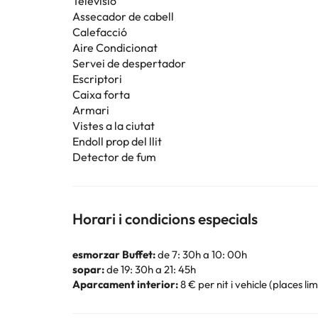
Televisió
Assecador de cabell
Calefacció
Aire Condicionat
Servei de despertador
Escriptori
Caixa forta
Armari
Vistes a la ciutat
Endoll prop del llit
Detector de fum
Horari i condicions especials
esmorzar Buffet:
de 7: 30h a 10: 00h
sopar:
de 19: 30h a 21: 45h
Aparcament interior:
8 € per nit i vehicle (places li