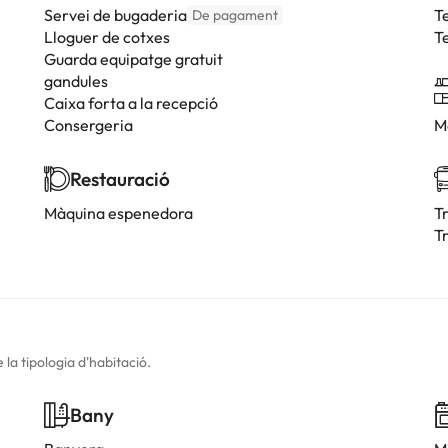
Servei de bugaderia
T
De pagament
Lloguer de cotxes
T
Guarda equipatge gratuit
gandules
Caixa forta a la recepció
Consergeria
M
Restauració
Màquina espenedora
T
Tr
la tipologia d'habitació.
Bany