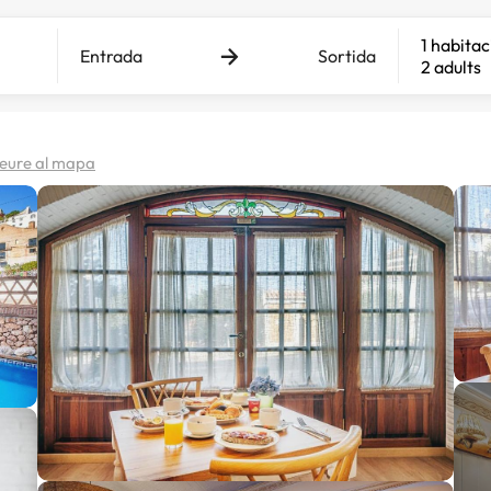
1 habitac
Entrada
Sortida
2 adults
eure al mapa