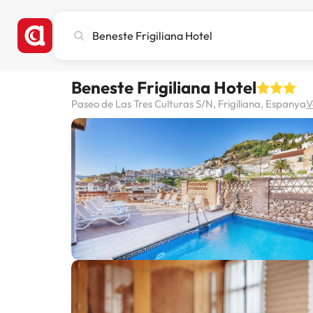
Cerca
ciutat,
hotel
o
Beneste Frigiliana Hotel
destinació
Paseo de Las Tres Culturas S/N, Frigiliana, Espanya
V