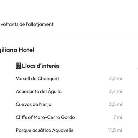
voltants de l'allotjament
iliana Hotel
Llocs d'interès
i
Vaixell de Chanquet
3,2 mi
i
Acueducto del Águila
3,4 mi
i
Cuevas de Nerja
3,5 mi
i
Cliffs of Maro-Cerro Gordo
7 mi
i
Parque acuático Aquavelis
11,5 mi