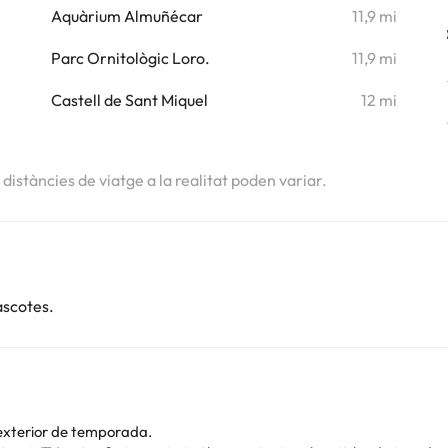
i
Aquàrium Almuñécar
11,9 mi
Parc Ornitològic Loro.
11,9 mi
Castell de Sant Miquel
12 mi
s distàncies de viatge a la realitat poden variar.
ascotes.
 exterior de temporada.