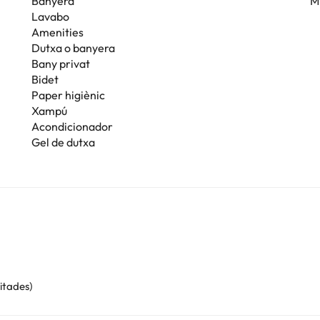
Banyera
M
Lavabo
Amenities
Dutxa o banyera
Bany privat
Bidet
Paper higiènic
Xampú
Acondicionador
Gel de dutxa
mitades)