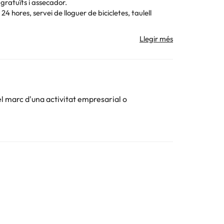
 gratuïts i assecador.
4 hores, servei de lloguer de bicicletes, taulell
 la informació d'aquesta fitxa està subjecta a canvis
el marc d'una activitat empresarial o