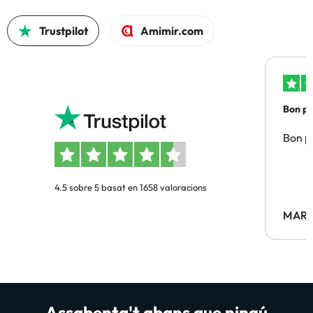
Trustpilot
Amimir.com
Bon pre
Bon pr
4.5 sobre 5 basat en 1658 valoracions
MARC
Assabenta't abans que ningú