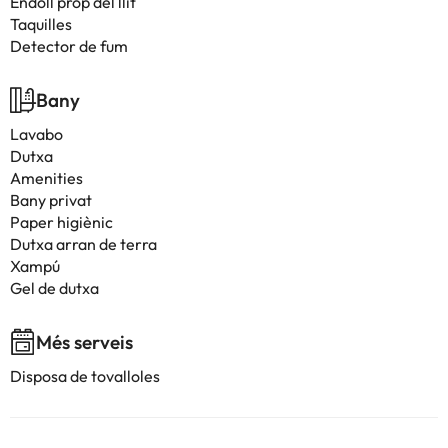
Endoll prop del llit
Taquilles
Detector de fum
Bany
Lavabo
Dutxa
Amenities
Bany privat
Paper higiènic
Dutxa arran de terra
Xampú
Gel de dutxa
Més serveis
Disposa de tovalloles