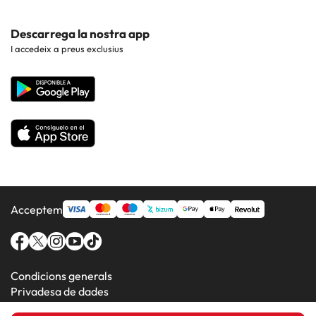
Hotels a Roquetas de Mar
Hotels a la Costa Blanca
Hotels a les Illes Azores
Contacte
Descarrega la nostra app
Hotels a Benidorm
Hotels a la Costa Brava
I accedeix a preus exclusius
Web corporativa
Hotels a Barcelona
Hotels a la Costa Dorada
Hotels a Madrid
Hotels a la Costa del Maresme
Hotels a la Costa del Sol
Hotels a la Costa de Almería
Acceptem
Condicions generals
Privadesa de dades
Política de cookies