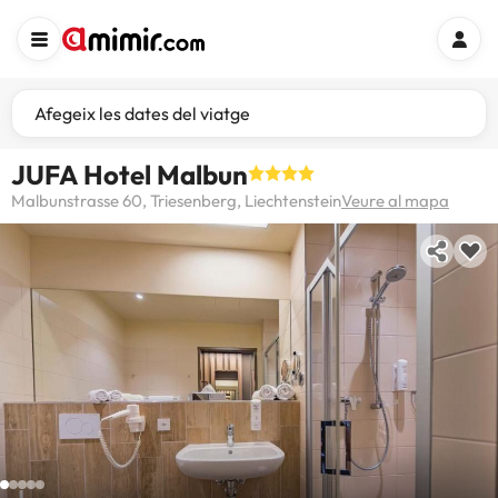
Afegeix les dates del viatge
JUFA Hotel Malbun
Malbunstrasse 60, Triesenberg, Liechtenstein
Veure al mapa