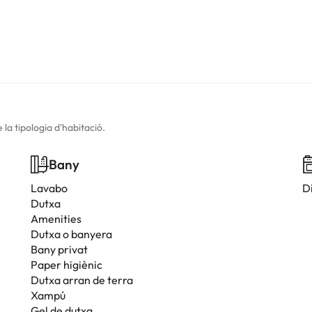
la tipologia d'habitació.
Bany
Lavabo
D
Dutxa
Amenities
Dutxa o banyera
Bany privat
Paper higiènic
Dutxa arran de terra
Xampú
Gel de dutxa