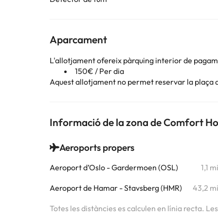
Aparcament
L'allotjament ofereix pàrquing interior de paga
150€ / Per dia
Aquest allotjament no permet reservar la plaça d
Informació de la zona de Comfort H
Aeroports propers
Aeroport d’Oslo - Gardermoen (OSL)
1,1 m
Aeroport de Hamar - Stavsberg (HMR)
43,2 m
Totes les distàncies es calculen en línia recta. Le