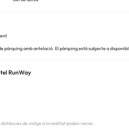
ment
e pàrquing amb antelació. El pàrquing està subjecte a disponibi
otel RunWay
i
i
s distàncies de viatge a la realitat poden variar.