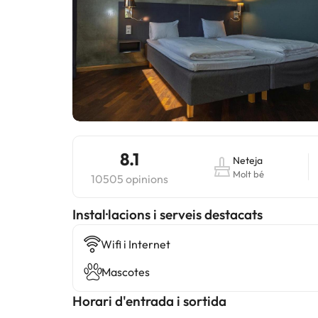
8.1
Neteja
Molt bé
10505 opinions
Instal·lacions i serveis destacats
Wifi i Internet
Mascotes
Horari d'entrada i sortida