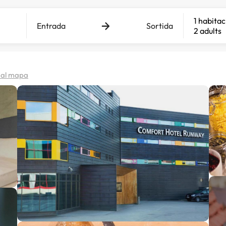
1 habitac
Entrada
Sortida
2 adults
 al mapa