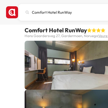
Cerca
ciutat,
hotel
o
Comfort Hotel RunWay
destinació
Hans Gaardersveg 27, Gardermoen, Noruega
Veure