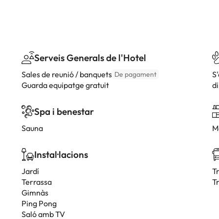
Serveis Generals de l'Hotel
Sales de reunió / banquets
S
De pagament
Guarda equipatge gratuit
di
Spa i benestar
Sauna
M
Instal·lacions
Jardí
T
Terrassa
Tr
Gimnàs
Ping Pong
Saló amb TV