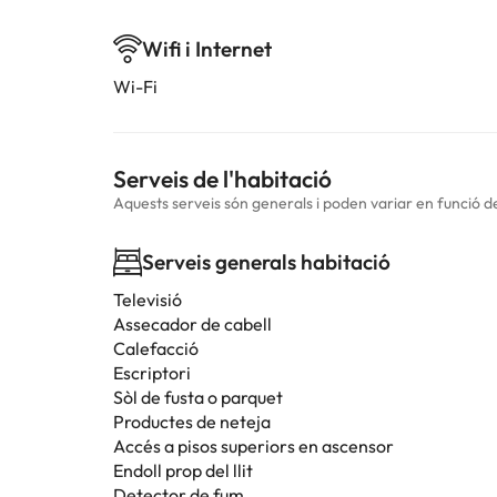
Wifi i Internet
Wi-Fi
Serveis de l'habitació
Aquests serveis són generals i poden variar en funció de 
Serveis generals habitació
Televisió
Assecador de cabell
Calefacció
Escriptori
Sòl de fusta o parquet
Productes de neteja
Accés a pisos superiors en ascensor
Endoll prop del llit
Detector de fum