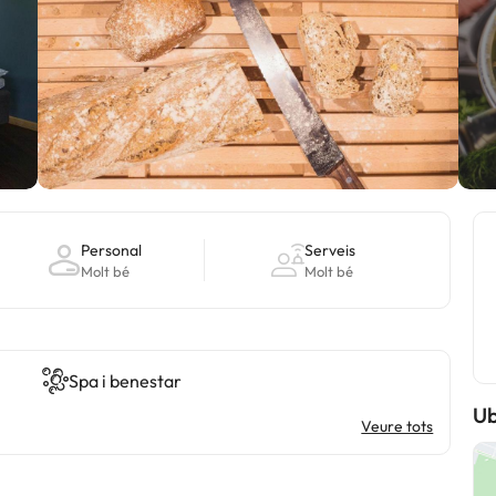
Personal
Serveis
Molt bé
Molt bé
Spa i benestar
Ub
Veure tots