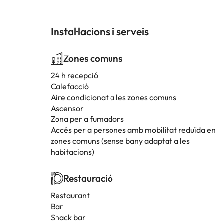
Instal·lacions i serveis
Zones comuns
24 h recepció
Calefacció
Aire condicionat a les zones comuns
Ascensor
Zona per a fumadors
Accés per a persones amb mobilitat reduïda en
zones comuns (sense bany adaptat a les
habitacions)
Restauració
Restaurant
Bar
Snack bar