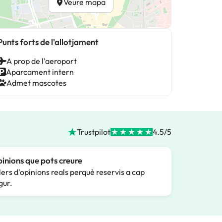
Veure mapa
Punts forts de l'allotjament
A prop de l'aeroport
Aparcament intern
Admet mascotes
Trustpilot
4.5/5
inions que pots creure
lers d'opinions reals perquè reservis a cap
gur.