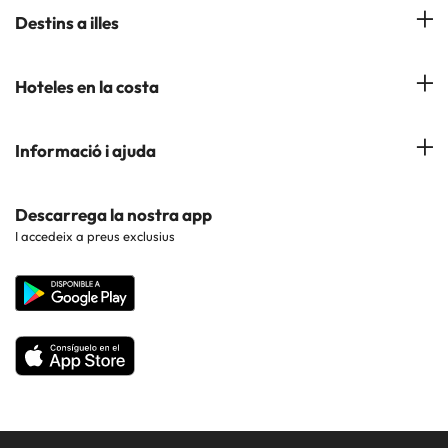
Hotels a Salou
Destins a illes
Opinions
Hotels a Lloret de Mar
El nostre blog
Hotels a les Illes Balears
Hoteles en la costa
Hotels a Andorra la Vella
Hotels a les Illes Canaries
Hotels a Palma de Mallorca
Hotels a la Costa Azahar
Informació i ajuda
Hotels a Cerdeña
Hotels a Roquetas de Mar
Hotels a la Costa Blanca
Hotels a les Illes Azores
Contacte
Descarrega la nostra app
Hotels a Benidorm
Hotels a la Costa Brava
I accedeix a preus exclusius
Web corporativa
Hotels a Barcelona
Hotels a la Costa Dorada
Hotels a Madrid
Hotels a la Costa del Maresme
Hotels a la Costa del Sol
Hotels a la Costa de Almería