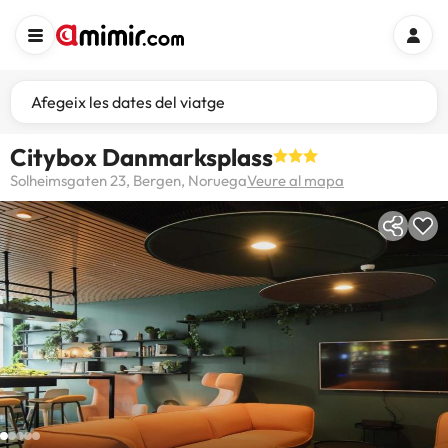
Afegeix les dates del viatge
Citybox Danmarksplass
Solheimsgaten 23, Bergen, Noruega
Veure al mapa