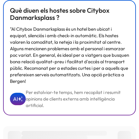
Què diuen els hostes sobre Citybox
Danmarksplass ?
"Al Citybox Danmarksplass és un hotel ben ubicat i
equipat, silenciós i amb check-in automàtic. Els hostes
valoren la comoditat, la neteja i la proximitat al centre.
Alguns mencionen problemes amb el personal i esmorzar
poc variat. En general, és ideal per a viatgers que busquen
bona relació qualitat-preu i facilitat d'accés al transport
públic. Recomanat per a estades curtes i per a aquells que
prefereixen serveis automatitzats. Una opció pràctica a
Bergen!
Per estalviar-te temps, hem recopilat i resumit
AI
opinions de clients externs amb intel·ligència
artificial.