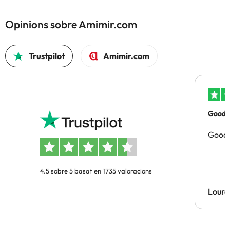
Opinions sobre Amimir.com
Trustpilot
Amimir.com
Good p
Good 
4.5 sobre 5 basat en 1735 valoracions
Lourd