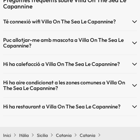
Preguntes freqüents sobre Villa On The Sea Le
Capannine
Té connexió wifi Villa On The Sea Le Capannine?
El Villa On The Sea Le Capannine disposa de Wi-Fi.
Puc allotjar-me amb mascota a Villa On The Sea Le
Capannine?
Villa On The Sea Le Capannine no admet mascotes.
Hi ha calefacció a Villa On The Sea Le Capannine?
Sí, Villa On The Sea Le Capannine té calefacció a les zones
Hi ha aire condicionat a les zones comunes a Villa On
comunes.
The Sea Le Capannine?
Sí, Villa On The Sea Le Capannine té aire condicionat a les zones
Hi ha restaurant a Villa On The Sea Le Capannine?
comunes.
Sí, Villa On The Sea Le Capannine té restaurant.
Inici
Itàlia
Sicilia
Catania
Catania