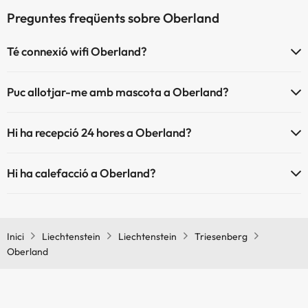
Preguntes freqüents sobre Oberland
Té connexió wifi Oberland?
El Oberland disposa de Wi-Fi.
Puc allotjar-me amb mascota a Oberland?
A Oberland s'admeten mascotes (prèvia petició i de pagament
Hi ha recepció 24 hores a Oberland?
directe a l'hotel). Consulta les condicions.
Sí, Oberland té recepció 24 hores.
Hi ha calefacció a Oberland?
Sí, Oberland té calefacció a les zones comunes.
Inici
Liechtenstein
Liechtenstein
Triesenberg
Oberland