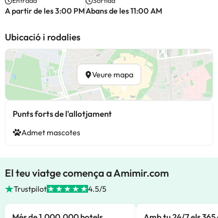
Entrada
Sortida
A partir de les 3:00 PM
Abans de les 11:00 AM
Ubicació i rodalies
Veure mapa
Punts forts de l'allotjament
Admet mascotes
El teu viatge comença a Amimir.com
Trustpilot
4.5/5
Més de 1.000.000 hotels
Amb tu 24/7 els 365 