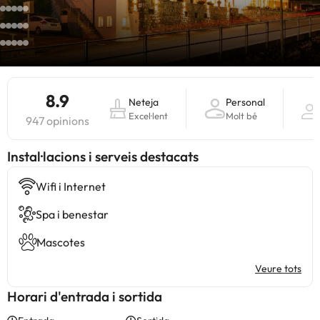
8.9
Neteja
Personal
Excel·lent
Molt bé
947 opinions
Instal·lacions i serveis destacats
Wifi i Internet
Spa i benestar
Mascotes
Veure tots
Horari d'entrada i sortida