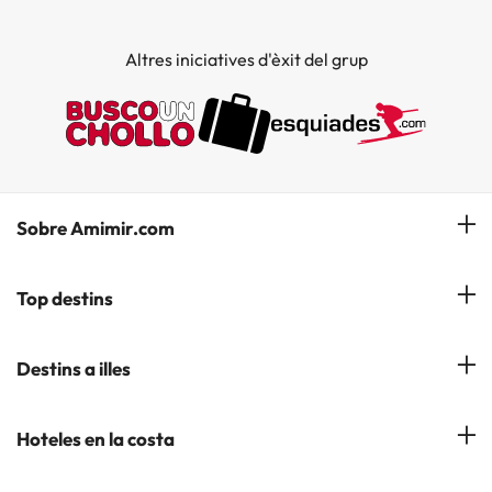
Altres iniciatives d'èxit del grup
Sobre Amimir.com
¿Qui som?
Top destins
La nostra newsletter
Hotels a Salou
Destins a illes
Opinions
Hotels a Lloret de Mar
El nostre blog
Hotels a les Illes Balears
Hoteles en la costa
Hotels a Andorra la Vella
Hotels a les Illes Canaries