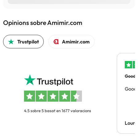
Opinions sobre Amimir.com
Trustpilot
Amimir.com
Good p
Good 
4.5 sobre 5 basat en 1677 valoracions
Lourd