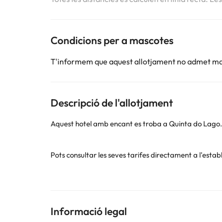
Condicions per a mascotes
T'informem que aquest allotjament no admet m
Descripció de l'allotjament
Aquest hotel amb encant es troba a Quinta do Lago. 
Pots consultar les seves tarifes directament a l'esta
Alguns dels serveis detallats poden ser de pagament. 
per part de l'allotjament. Si tens dubtes, contacta'ns
Informació legal