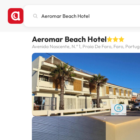
Cerca
ciutat,
hotel
o
Aeromar Beach Hotel
destinació
Avenida Nascente, N.º 1, Praia De Faro, Faro, Portug