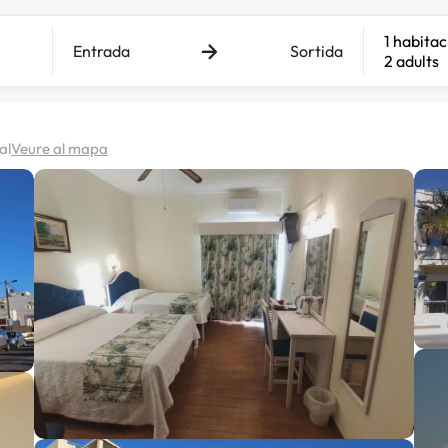
1 habitac
Entrada
Sortida
2 adults
al
Veure al mapa