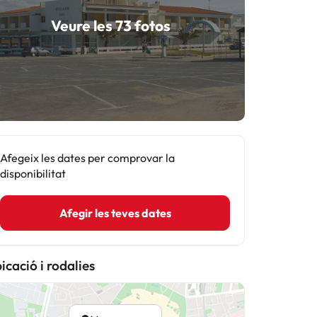
Veure les 73 fotos
Afegeix les dates per comprovar la
disponibilitat
Afegir les teves dates
icació i rodalies