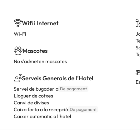
Wifi i Internet
Wi-Fi
J
T
S
Mascotes
T
No s'admeten mascotes
Serveis Generals de l'Hotel
E
Servei de bugaderia
De pagament
Lloguer de cotxes
Canvi de divises
Caixa forta a la recepció
De pagament
Caixer automatic a l'hotel