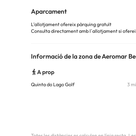
Aparcament
L'allotjament ofereix pàrquing gratuït
Consulta directament amb l´allotjament si ofereix
Informació de la zona de Aeromar Be
A prop
Quinta do Lago Golf
3 m
Totes les distàncies es calculen en línia recta. Le