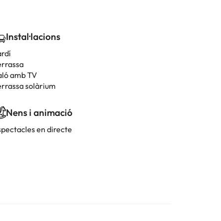
Instal·lacions
ardí
errassa
aló amb TV
errassa solàrium
Nens i animació
spectacles en directe