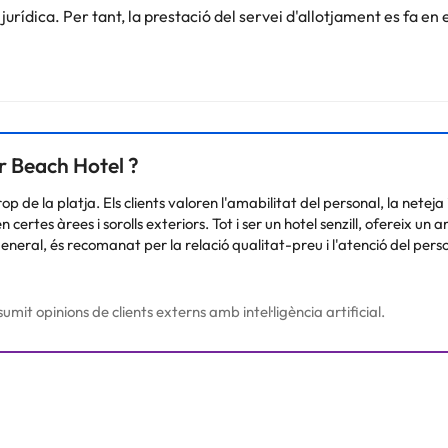
rídica. Per tant, la prestació del servei d'allotjament es fa en 
r Beach Hotel ?
de la platja. Els clients valoren l'amabilitat del personal, la neteja i
rtes àrees i sorolls exteriors. Tot i ser un hotel senzill, ofereix un am
 general, és recomanat per la relació qualitat-preu i l'atenció del per
umit opinions de clients externs amb intel·ligència artificial.