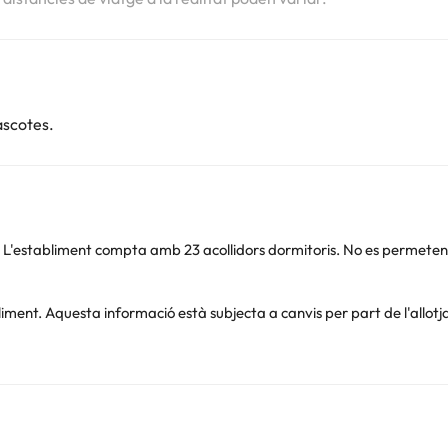
ascotes.
L'establiment compta amb 23 acollidors dormitoris. No es permeten m
bliment. Aquesta informació està subjecta a canvis per part de l'allot
Podeu consultar les vostres tarifes directament a l'establiment. Tota
.