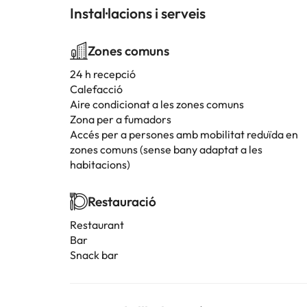
Instal·lacions i serveis
Zones comuns
24 h recepció
Calefacció
Aire condicionat a les zones comuns
Zona per a fumadors
Accés per a persones amb mobilitat reduïda en
zones comuns (sense bany adaptat a les
habitacions)
Restauració
Restaurant
Bar
Snack bar