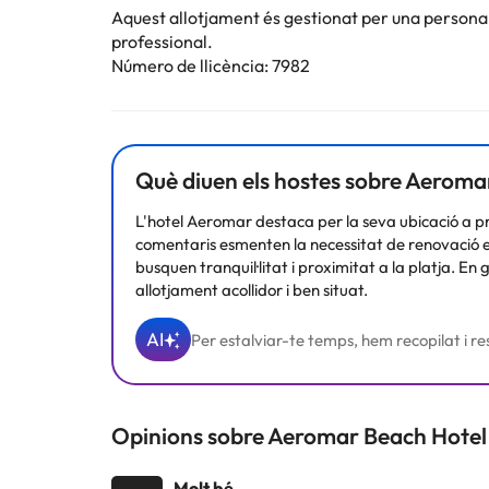
Aquest allotjament és gestionat per una persona ju
professional.
Número de llicència: 7982
Què diuen els hostes sobre Aeroma
L'hotel Aeromar destaca per la seva ubicació a prop 
comentaris esmenten la necessitat de renovació en ce
busquen tranquil·litat i proximitat a la platja. En
allotjament acollidor i ben situat.
AI
Per estalviar-te temps, hem recopilat i res
Opinions sobre Aeromar Beach Hotel
Molt bé