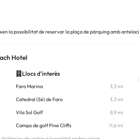
en la possibilitat de reservar la plaça de pàrquing amb antelac
ach Hotel
Llocs d'interès
i
Faro Marina
3,3 mi
Catedral (Sé) de Faro
3,3 mi
Vila Sol Golf
8,9 mi
Campo de golf Pine Cliffs
11,6 mi
s distàncies de viatge a la realitat poden variar.