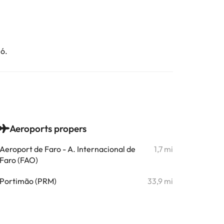
ió.
Aeroports propers
Aeroport de Faro - A. Internacional de
1,7 mi
Faro (FAO)
Portimão (PRM)
33,9 mi