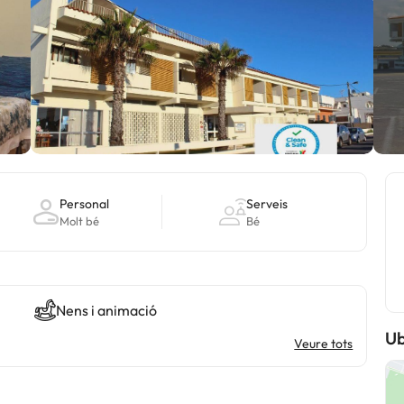
Personal
Serveis
Molt bé
Bé
Nens i animació
Ub
Veure tots