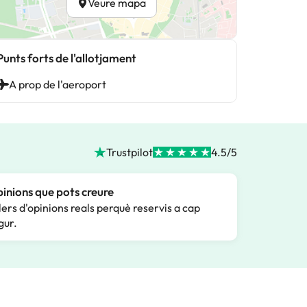
Veure mapa
Punts forts de l'allotjament
A prop de l'aeroport
Trustpilot
4.5/5
inions que pots creure
lers d'opinions reals perquè reservis a cap
gur.