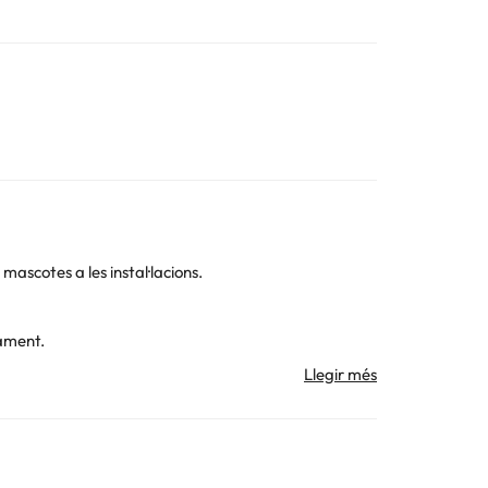
ascotes a les instal·lacions.
jament.
 la informació d'aquesta fitxa està subjecta a canvis