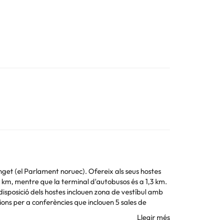
tinget (el Parlament noruec). Ofereix als seus hostes
 1 km, mentre que la terminal d'autobusos és a 1,3 km.
 disposició dels hostes inclouen zona de vestíbul amb
cions per a conferències que inclouen 5 sales de
estan completament equipades amb un llit extra gran o