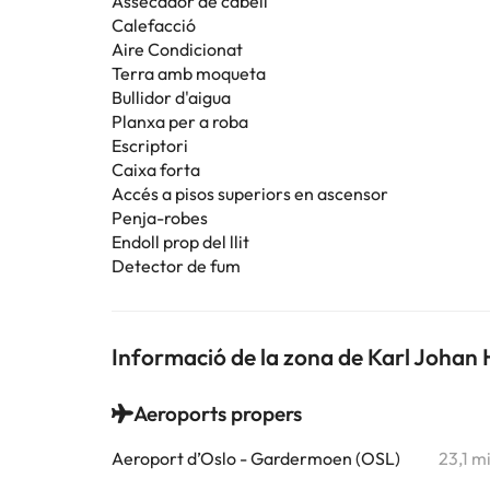
Assecador de cabell
Calefacció
Aire Condicionat
Terra amb moqueta
Bullidor d'aigua
Planxa per a roba
Escriptori
Caixa forta
Accés a pisos superiors en ascensor
Penja-robes
Endoll prop del llit
Detector de fum
Informació de la zona de Karl Johan 
Aeroports propers
Aeroport d’Oslo - Gardermoen (OSL)
23,1 m