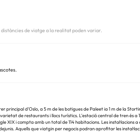
i
i
s distàncies de viatge a la realitat poden variar.
ascotes.
rer principal d'Oslo, a 5 m de les botigues de Paleet ia 1 m de la Stor
ietat de restaurants i llocs turístics. L'estació central de tren és a
egle XIX i compta amb un total de 114 habitacions. Les instal·lacions a
dejunis. Aquells que viatgin per negocis podran aprofitar les instal·la
i servei de bugaderia per un càrrec addicional. Totes les habitacions 