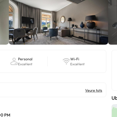
Personal
Wi-Fi
Excel·lent
Excel·lent
Veure tots
Ub
:00 PM