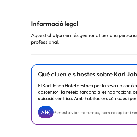
llit doble, TV per satèl·lit / per cable i connexió a inte
Pots consultar les seves tarifes directament en l'est
Informació legal
Aquest allotjament és gestionat per una persona ju
Alguns dels serveis detallats poden ser de pagament. 
professional.
per part de l'allotjament. Si tens dubtes, contacta'ns
Què diuen els hostes sobre Karl Jo
El Karl Johan Hotel destaca per la seva ubicació a
dascensor i la neteja tardana a les habitacions, 
ubicació cèntrica. Amb habitacions còmodes i per
AI
Per estalviar-te temps, hem recopilat i res