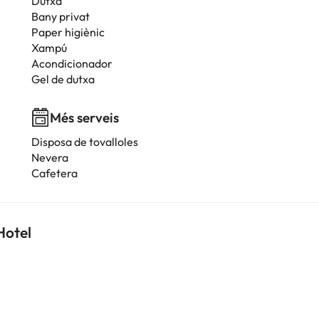
Dutxa
Bany privat
Paper higiènic
Xampú
Acondicionador
Gel de dutxa
Més serveis
Disposa de tovalloles
Nevera
Cafetera
Hotel
i