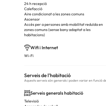
24 h recepció
Calefacció
Aire condicionat a les zones comuns
Ascensor
Accés per a persones amb mobilitat reduïda en
zones comuns (sense bany adaptat a les
habitacions)
Wifi i Internet
Wi-Fi
Serveis de l'habitació
Aquests serveis són generals i poden variar en funció de 
Serveis generals habitació
Televisió