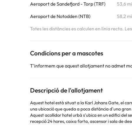
Aeroport de Sandefjord - Torp (TRF)
53,6 m
Aeroport de Notodden (NTB)
58,2 m
Totes les distàncies es calculen en línia recta. Le
Condicions per a mascotes
T'informem que aquest allotjament no admet m
Descripció de l'allotjament
Aquest hotel està situat a la Karl Johans Gate, el car
una ubicació que queda a poca distància d'una gran var
Aquest acollidor hotel urbà s'ubica en un edifici del s
recepció 24 hores, caixa forta, ascensor i sala de des
reunions. Hi ha accés gratuït i sense fil a internet 