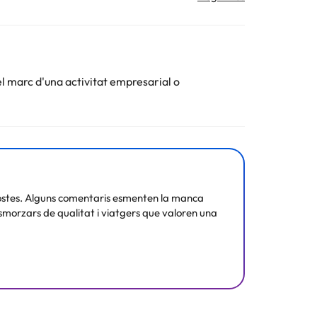
tjament.
el marc d'una activitat empresarial o
 la informació d'aquesta fitxa està subjecta a canvis
s hostes. Alguns comentaris esmenten la manca
smorzars de qualitat i viatgers que valoren una