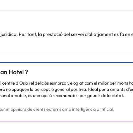
rnet.
abliment
. Aquesta informació està subjecta a canvis per part de l'allo
rídica. Per tant, la prestació del servei d'allotjament es fa en 
Podeu consultar les vostres tarifes directament a l'establiment. Tota
.
han Hotel ?
l centre d'Oslo i el deliciós esmorzar, elogiat com el millor per molt
però no opaquen la percepció general positiva. Ideal per a amants d'e
sonal amable, és una opció recomanable per gaudir de la ciutat.
umit opinions de clients externs amb intel·ligència artificial.