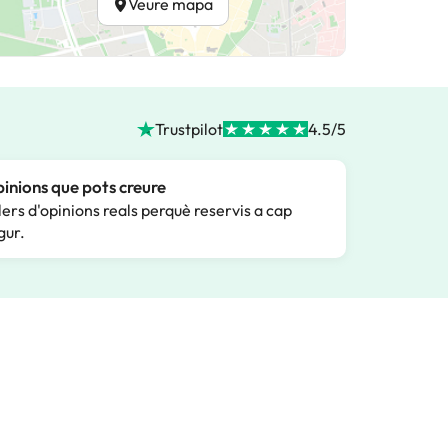
Veure mapa
Trustpilot
4.5/5
inions que pots creure
lers d'opinions reals perquè reservis a cap
gur.