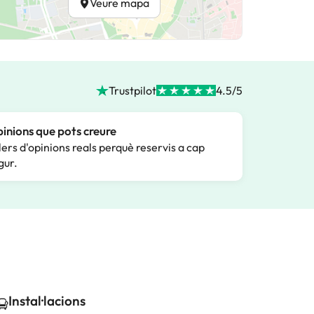
Veure mapa
Trustpilot
4.5/5
inions que pots creure
lers d'opinions reals perquè reservis a cap
gur.
Instal·lacions