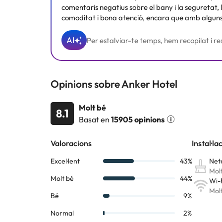
comentaris negatius sobre el bany i la seguretat,
comoditat i bona atenció, encara que amb alguns 
AI
Per estalviar-te temps, hem recopilat i res
Opinions sobre Anker Hotel
Molt bé
8.1
Basat en
15905 opinions