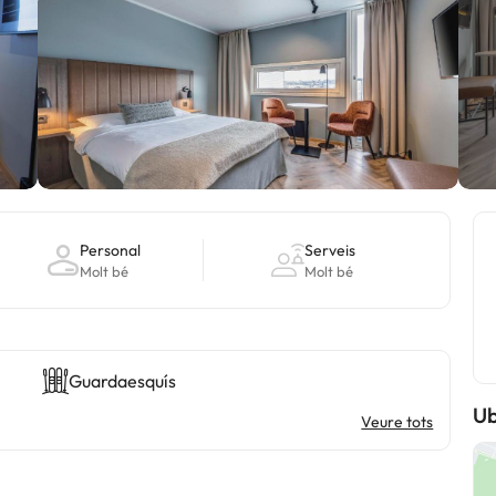
Personal
Serveis
Molt bé
Molt bé
Guardaesquís
Ub
Veure tots