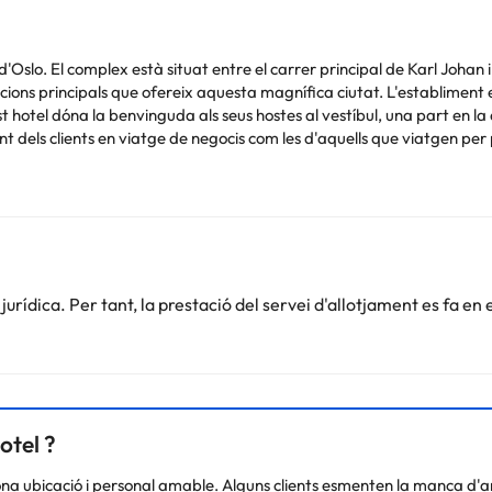
 d'Oslo. El complex està situat entre el carrer principal de Karl Johan
cions principals que ofereix aquesta magnífica ciutat. L'establiment 
otel dóna la benvinguda als seus hostes al vestíbul, una part en la qu
t dels clients en viatge de negocis com les d'aquells que viatgen per pl
'encant comprèn una sèrie d'habitacions elegantment decorades que ofe
Podeu consultar les vostres tarifes directament a l'establiment. Tota
rídica. Per tant, la prestació del servei d'allotjament es fa en 
.
otel ?
na ubicació i personal amable. Alguns clients esmenten la manca d'am