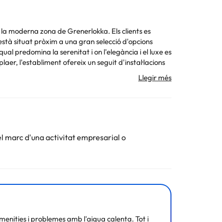
 i la moderna zona de Grenerlokka. Els clients es
està situat pròxim a una gran selecció d'opcions
al predomina la serenitat i on l'elegància i el luxe es
aer, l'establiment ofereix un seguit d'instal·lacions
reixen un ambient refrescant en el qual treballar i
 la informació d'aquesta fitxa està subjecta a canvis
el marc d'una activitat empresarial o
enities i problemes amb l'aigua calenta. Tot i