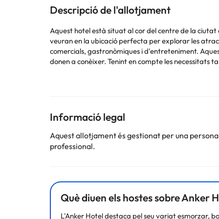
Descripció de l'allotjament
Aquest hotel està situat al cor del centre de la ciutat
veuran en la ubicació perfecta per explorar les atrac
comercials, gastronòmiques i d'entreteniment. Aquest h
donen a conèixer. Tenint en compte les necessitats tan
d'alt nivell i excel·lència. Aquest establiment ple d
descansar.
Informació legal
Alguns dels serveis detallats poden ser de pagament. 
Aquest allotjament és gestionat per una persona ju
per part de l'allotjament. Si tens dubtes, contacta'ns
professional.
Què diuen els hostes sobre Anker H
L'Anker Hotel destaca pel seu variat esmorzar, bo