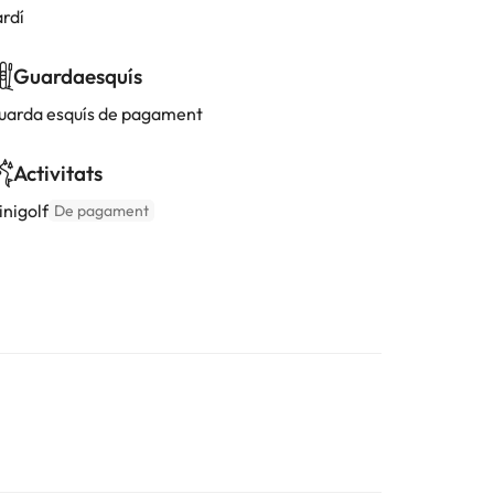
ardí
Guardaesquís
uarda esquís de pagament
Activitats
inigolf
De pagament