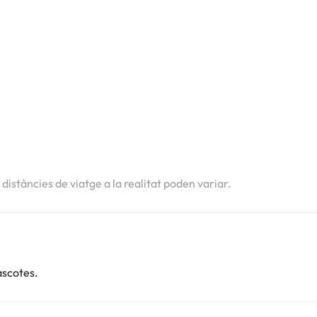
i
i
i
s distàncies de viatge a la realitat poden variar.
ascotes.