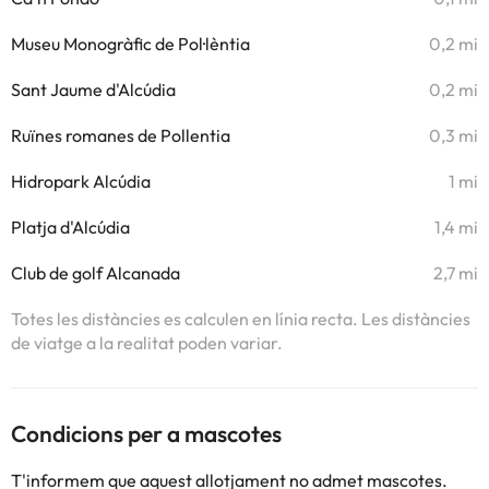
Museu Monogràfic de Pol·lèntia
0,2 mi
Sant Jaume d'Alcúdia
0,2 mi
Ruïnes romanes de Pollentia
0,3 mi
Hidropark Alcúdia
1 mi
Platja d'Alcúdia
1,4 mi
Club de golf Alcanada
2,7 mi
Totes les distàncies es calculen en línia recta. Les distàncies
de viatge a la realitat poden variar.
Condicions per a mascotes
T'informem que aquest allotjament no admet mascotes.