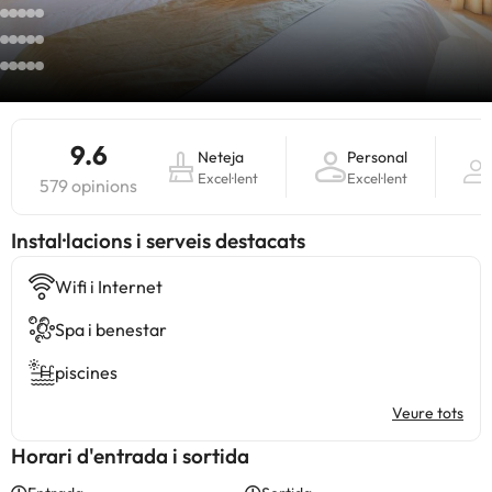
9.6
Neteja
Personal
Excel·lent
Excel·lent
579 opinions
Instal·lacions i serveis destacats
Wifi i Internet
Spa i benestar
piscines
Veure tots
Horari d'entrada i sortida