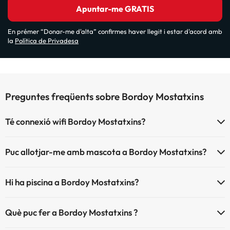
Apuntar-me GRATIS
En prémer “Donar-me d'alta” confirmes haver llegit i estar d'acord amb
la
Política de Privadesa
Preguntes freqüents sobre Bordoy Mostatxins
Té connexió wifi Bordoy Mostatxins?
El Bordoy Mostatxins disposa de Wi-Fi.
Puc allotjar-me amb mascota a Bordoy Mostatxins?
Bordoy Mostatxins no admet mascotes.
Hi ha piscina a Bordoy Mostatxins?
Sí, Bordoy Mostatxins té piscina (aquest servei pot ser de pagament)
Què puc fer a Bordoy Mostatxins ?
Aquí tens més info sobre la piscina i altres instal·lacions.