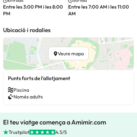
Entrada
Sortida
Entre les 3:00 PM i les 8:00
Entre les 7:00 AM i les 11:00
PM
AM
Ubicació i rodalies
Veure mapa
Punts forts de l'allotjament
Piscina
Només adults
El teu viatge comença a Amimir.com
Trustpilot
4.5/5