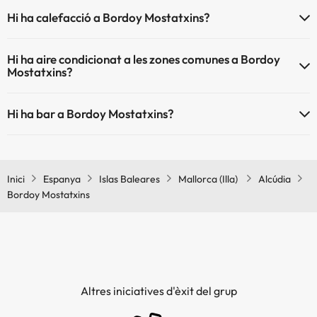
L'Bordoy Mostatxins disposa de les següents activitats (algunes
Piscina a l'aire lliure (temporada d'estiu)
Hi ha calefacció a Bordoy Mostatxins?
poden ser de pagament).
Piscina a l'aire lliure (tota la temporada)
Sí, Bordoy Mostatxins té calefacció a les zones comunes.
Massatgista
Hi ha aire condicionat a les zones comunes a Bordoy
Mostatxins?
Sí, Bordoy Mostatxins té aire condicionat a les zones comunes.
Hi ha bar a Bordoy Mostatxins?
Sí, Bordoy Mostatxins té bar.
Inici
Espanya
Islas Baleares
Mallorca (Illa)
Alcúdia
Bordoy Mostatxins
Altres iniciatives d'èxit del grup