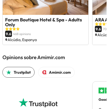
Forum Boutique Hotel & Spa - Adults
ARA Al
Only
9.6
703 
9.6
468 opinions
Alcúdi
Alcúdia, Espanya
Opinions sobre Amimir.com
Trustpilot
Amimir.com
Good p