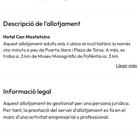
Descripció de l'allotjament
Hotel Can Mostatxins
Aquest allotjament adults only s'ubica al
nucli històric ia només
cinc minuts a peu de Puerta Xara i Plaza de Toros. A més, es
troba a ,3 km de Museu Monogràfic de Pol·lèntia ia ,3 km
d'Església de Sant Jaume.
L'hotel disposa d'una varietat de serveis perquè puguis gaudir de
la teva estada: un SPA perquè puguis relaxar-te amb alguns dels
seus tractaments o massatges o un deliciós servei d'esmorzar en
són només alguns.
Informació legal
Tingueu en compte que l'hotel no disposa de recepció 24 hores,
per la qual cosa és imprescindible que contacteu prèviament
Aquest allotjament és gestionat per una persona jurídica.
amb l'allotjament per indicar la vostra hora d'arribada.
Per tant, la prestació del servei d'allotjament es fa en el
No esperis més per gaudir d'unes vacances úniques a l'
Hotel
marc d'una activitat empresarial o professional.
Can Mostatxins
!