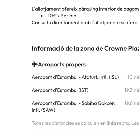
L'allotjament ofereix pàrquing interior de paga
10€ / Per dia
Consulta directament amb l´allotjament si ofereix
Informació de la zona de Crowne Pla
Aeroports propers
Aeroport d’Estambul - Ataturk Intl. (ISL)
10 m
Aeroport d’Estambul (IST)
19,3 m
Aeroport d’Estambul - Sabiha Gokcen
19,8 m
Intl. (SAW)
Totes les distàncies es calculen en línia recta. Le