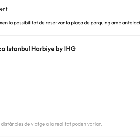
ment
en la possibilitat de reservar la plaça de pàrquing amb antelac
za Istanbul Harbiye by IHG
i
i
i
s distàncies de viatge a la realitat poden variar.