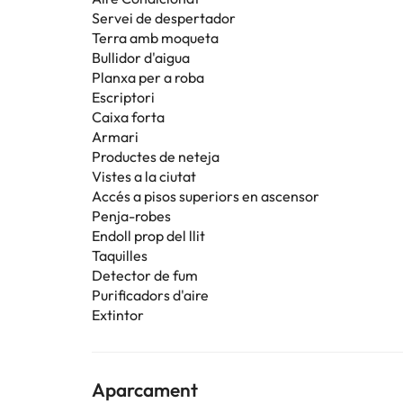
Servei de despertador
Terra amb moqueta
Bullidor d'aigua
Planxa per a roba
Escriptori
Caixa forta
Armari
Productes de neteja
Vistes a la ciutat
Accés a pisos superiors en ascensor
Penja-robes
Endoll prop del llit
Taquilles
Detector de fum
Purificadors d'aire
Extintor
Aparcament