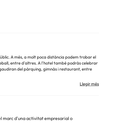
t públic. A més, a molt poca distància podem trobar el
eball, entre d'altres. A l'hotel també podràs celebrar
s gaudiran del pàrquing, gimnàs i restaurant, entre
jament.
 la informació d'aquesta fitxa està subjecta a canvis
el marc d'una activitat empresarial o