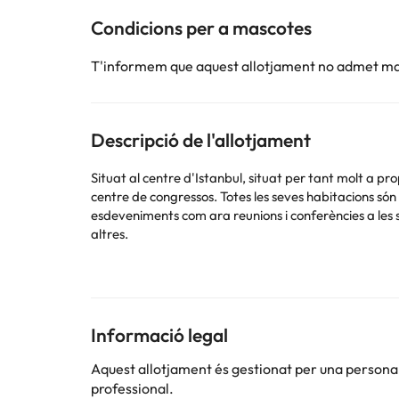
Condicions per a mascotes
T'informem que aquest allotjament no admet m
Descripció de l'allotjament
Situat al centre d'Istanbul, situat per tant molt a pr
centre de congressos. Totes les seves habitacions són 
esdeveniments com ara reunions i conferències a les sa
altres.
Pots consultar les seves tarifes directament a l'esta
Informació legal
Alguns dels serveis detallats poden ser de pagament. 
per part de l'allotjament. Si tens dubtes, contacta'ns
Aquest allotjament és gestionat per una persona ju
professional.