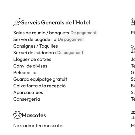
Serveis Generals de l'Hotel
Sales de reunió / banquets
P
De pagament
Servei de bugaderia
De pagament
Consignes / Taquilles
Servei de cuidadora
De pagament
Lloguer de cotxes
J
Canvi de divises
T
Peluqueria.
G
Guarda equipatge gratuit
S
Caixa forta a la recepció
B
Aparcacotxes
S
Consergeria
T
Mascotes
No s'admeten mascotes
M