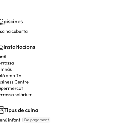
piscines
iscina cuberta
Instal·lacions
ardí
errassa
imnàs
aló amb TV
usiness Centre
upermercat
errassa solàrium
Tipus de cuina
enú infantil
De pagament