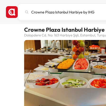
Cerca
ciutat,
hotel
o
Crowne Plaza Istanbul Harbiye
destinació
Dolapdere Cd. No: 163 Harbiye Şişli, Estambul, Turqu