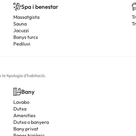
Spa i benestar
Massatgista
T
Sauna
Tr
Jacuzzi
Banys turcs
Pediluvi
la tipologia d'habitació.
Bany
Lavabo
Dutxa
Amenities
Dutxa o banyera
Bany privat
Paper higiènic