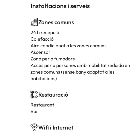
Instal·lacions i serveis
Zones comuns
24 h recepció
Calefacció
Aire condicionat a les zones comuns
Ascensor
Zona per a fumadors
Accés per a persones amb mobilitat reduïda en
zones comuns (sense bany adaptat a les
habitacions)
Restauració
Restaurant
Bar
Wifi i Internet