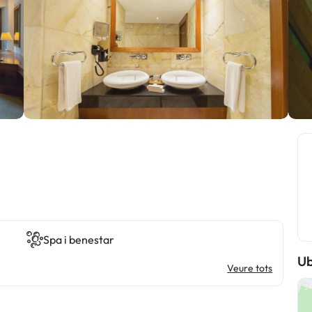
Spa i benestar
Ub
Veure tots