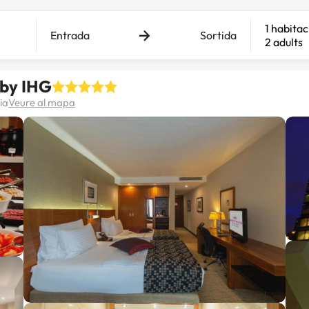
1 habitac
Entrada
Sortida
2 adults
 by IHG
ia
Veure al mapa