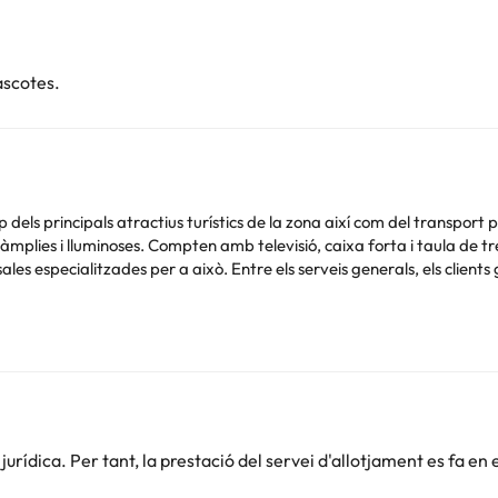
ascotes.
op dels principals atractius turístics de la zona així com del transpor
àmplies i lluminoses. Compten amb televisió, caixa forta i taula de tr
les especialitzades per a això. Entre els serveis generals, els client
bliment. Aquesta informació està subjecta a canvis per part de l'allot
Podeu consultar les vostres tarifes directament a l'establiment. Tota
.
rídica. Per tant, la prestació del servei d'allotjament es fa en 