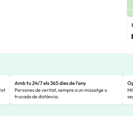
Amb tu 24/7 els 365 dies de l'any
Op
tot
Persones de veritat, sempre a un missatge o
Mi
trucada de distància.
se