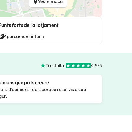
Veure mapa
Punts forts de l'allotjament
Aparcament intern
Trustpilot
4.5/5
inions que pots creure
lers d'opinions reals perquè reservis a cap
gur.