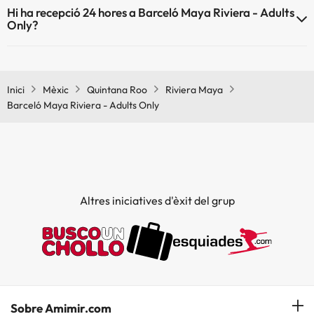
Hi ha recepció 24 hores a Barceló Maya Riviera - Adults
activitats (algunes poden ser de pagament).
Only?
Spa de pagament
Sí, Barceló Maya Riviera - Adults Only té recepció 24 hores.
Inici
Mèxic
Quintana Roo
Riviera Maya
Barceló Maya Riviera - Adults Only
Altres iniciatives d'èxit del grup
Sobre Amimir.com