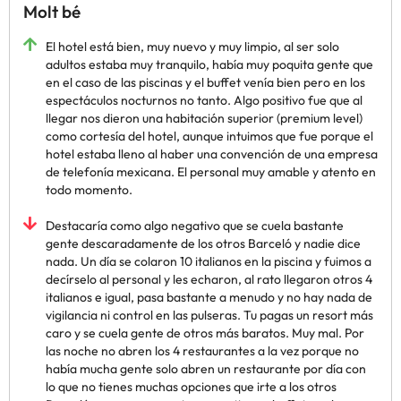
Molt bé
El hotel está bien, muy nuevo y muy limpio, al ser solo
adultos estaba muy tranquilo, había muy poquita gente que
en el caso de las piscinas y el buffet venía bien pero en los
espectáculos nocturnos no tanto. Algo positivo fue que al
llegar nos dieron una habitación superior (premium level)
como cortesía del hotel, aunque intuimos que fue porque el
hotel estaba lleno al haber una convención de una empresa
de telefonía mexicana. El personal muy amable y atento en
todo momento.
Destacaría como algo negativo que se cuela bastante
gente descaradamente de los otros Barceló y nadie dice
nada. Un día se colaron 10 italianos en la piscina y fuimos a
decírselo al personal y les echaron, al rato llegaron otros 4
italianos e igual, pasa bastante a menudo y no hay nada de
vigilancia ni control en las pulseras. Tu pagas un resort más
caro y se cuela gente de otros más baratos. Muy mal. Por
las noche no abren los 4 restaurantes a la vez porque no
había mucha gente solo abren un restaurante por día con
lo que no tienes muchas opciones que irte a los otros