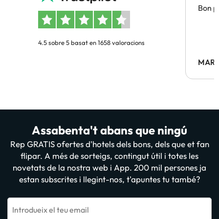
Bon pr
4.5 sobre 5 basat en 1658 valoracions
MARC
Assabenta't abans que ningú
Rep GRATIS ofertes d'hotels dels bons, dels que et fan
flipar. A més de sorteigs, contingut útil i totes les
novetats de la nostra web i App. 200 mil persones ja
estan subscrites i llegint-nos, t'apuntes tu també?
Introdueix el teu email