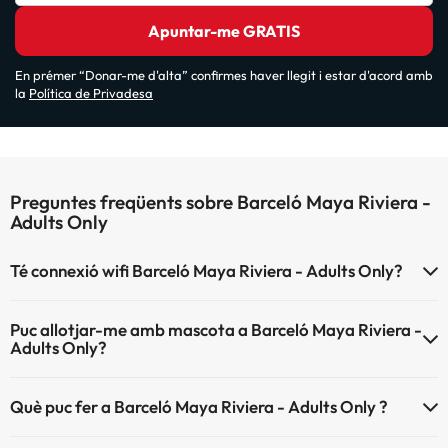
Apuntar-me GRATIS
En prémer “Donar-me d'alta” confirmes haver llegit i estar d'acord amb
la
Política de Privadesa
Preguntes freqüents sobre Barceló Maya Riviera -
Adults Only
Té connexió wifi Barceló Maya Riviera - Adults Only?
El Barceló Maya Riviera - Adults Only disposa de Wi-Fi.
Puc allotjar-me amb mascota a Barceló Maya Riviera -
Adults Only?
Barceló Maya Riviera - Adults Only no admet mascotes.
Què puc fer a Barceló Maya Riviera - Adults Only ?
L'Barceló Maya Riviera - Adults Only disposa de les següents