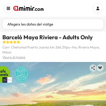
Afegeix les dates del viatge
Barceló Maya Riviera - Adults Only
Carr. Chetumal Puerto Juarez km 266.3Xpu-Ha, Riviera Maya,
Mèxic
Veure al mapa