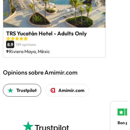
TRS Yucatán Hotel - Adults Only
8.9
189 opinions
Riviera Maya, Mèxic
Opinions sobre Amimir.com
Trustpilot
Amimir.com
Bon pre