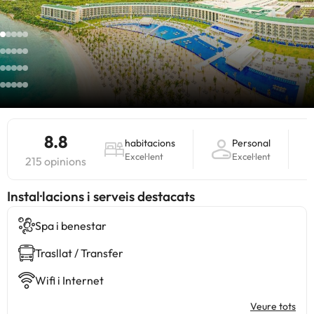
8.8
habitacions
Personal
Excel·lent
Excel·lent
215 opinions
Instal·lacions i serveis destacats
Spa i benestar
Trasllat / Transfer
Wifi i Internet
Veure tots