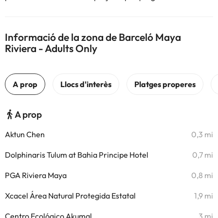
Informació de la zona de Barceló Maya
Riviera - Adults Only
A prop
Aktun Chen
0,3 mi
Dolphinaris Tulum at Bahia Principe Hotel
0,7 mi
PGA Riviera Maya
0,8 mi
Xcacel Área Natural Protegida Estatal
1,9 mi
Centro Ecológico Akumal
3 mi