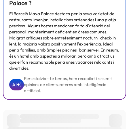
Palace ?
El Barceló Maya Palace destaca per la seva varietat de
Alguns dels serveis detallats poden ser de pagament. Podeu
restaurants i menjar, instal·lacions ordenades i una platja
consultar les vostres tarifes directament a l'establiment. Tota la
preciosa. Alguns hostes mencionen falta d'atenció del
informació d'aquesta fitxa està subjecta a canvis per part de
personal i manteniment deficient en àrees comunes.
l'allotjament. Si tens dubtes, contacta'ns.
Malgrat crítiques sobre entreteniment nocturn i check-in
lent, la majoria valora positivament l'experiència. Ideal
per a famílies, amb àmplies piscines i bon servei. En resum,
és un hotel amb aspectes a millorar, però amb atractius
que el fan recomanable per a unes vacances relaxants i
divertides.
Per estalviar-te temps, hem recopilat i resumit
AI
opinions de clients externs amb intel·ligència
artificial.