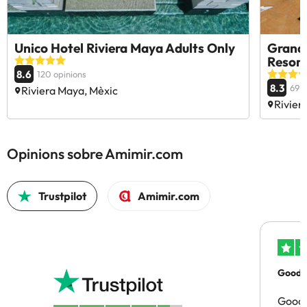
Unico Hotel Riviera Maya Adults Only
Grand 
Resort 
8.6
120 opinions
8.3
69 o
Riviera Maya, Mèxic
Rivier
Opinions sobre Amimir.com
Trustpilot
Amimir.com
Good p
Good 