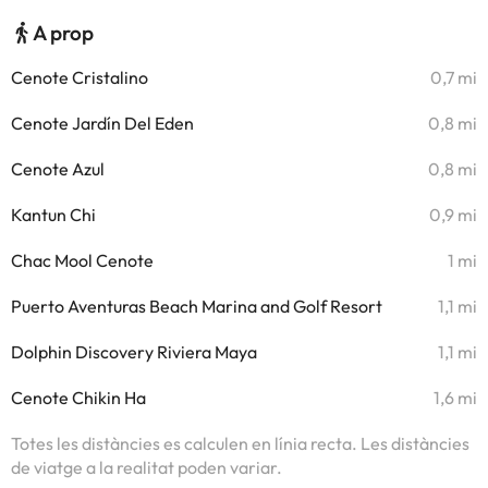
A prop
Cenote Cristalino
0,7 mi
Cenote Jardín Del Eden
0,8 mi
Cenote Azul
0,8 mi
Kantun Chi
0,9 mi
Chac Mool Cenote
1 mi
Puerto Aventuras Beach Marina and Golf Resort
1,1 mi
Dolphin Discovery Riviera Maya
1,1 mi
Cenote Chikin Ha
1,6 mi
Totes les distàncies es calculen en línia recta. Les distàncies
de viatge a la realitat poden variar.