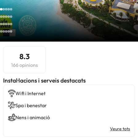
8.3
166 opinions
Instal·lacions i serveis destacats
Wifi i Internet
Spa i benestar
Nens i animació
Veure tots