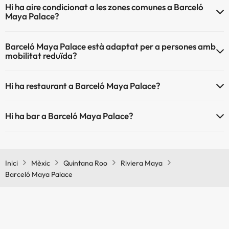
Hi ha aire condicionat a les zones comunes a Barceló
Massatgista
Maya Palace?
Sí, Barceló Maya Palace té aire condicionat a les zones comunes.
Barceló Maya Palace està adaptat per a persones amb
mobilitat reduïda?
Sí, Barceló Maya Palace està adaptat per a persones amb mobilitat
Hi ha restaurant a Barceló Maya Palace?
reduïda.
Sí, Barceló Maya Palace té restaurant.
Hi ha bar a Barceló Maya Palace?
Sí, Barceló Maya Palace té bar.
Inici
Mèxic
Quintana Roo
Riviera Maya
Barceló Maya Palace