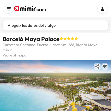
Afegeix les dates del viatge
Barceló Maya Palace
Carretera Chetumal Puerto Juarez Km. 266, Riviera Maya,
Mèxic
Veure al mapa