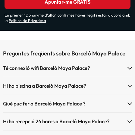
Apuntar-me GRATIS
En prémer “Donar-me d'alta” confirmes haver llegit i estar d'acord amb
la
Política de Privadesa
Preguntes freqüents sobre Barceló Maya Palace
Té connexió wifi Barceló Maya Palace?
El Barceló Maya Palace disposa de Wi-Fi.
Hi ha piscina a Barceló Maya Palace?
Sí, Barceló Maya Palace té piscina (aquest servei pot ser de
Què puc fer a Barceló Maya Palace ?
pagament) Aquí tens més info sobre la piscina i altres instal·lacions.
L'Barceló Maya Palace disposa de les següents activitats (algunes
Piscina a l'aire lliure (temporada d'estiu)
Hi ha recepció 24 hores a Barceló Maya Palace?
poden ser de pagament).
Sí, Barceló Maya Palace té recepció 24 hores.
Centre termolúdic de pagament