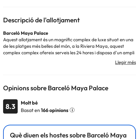
Descripció de l'allotjament
Barceló Maya Palace
Aquest allotjament és un magnífic complex de luxe situat en una
de les platges més belles del món, a la Riviera Maya, aquest
complex complex ofereix serveis les 24 hores i disposa d'un ampli
ventall d'instal·lacions d'oci i entreteniment que permetran que
tinguis unes vacances inoblidables.
L'hotel disposa d'una varietat de serveis perquè la vostra estada
sigui còmoda: compta amb recepció 24 hores perquè puguis
estar atès en tot moment, un deliciós servei d'esmorzar, dinar i
Opinions sobre Barceló Maya Palace
sopar. Miniclub perquè els més petits gaudeixin i animació per a
adults.
Molt bé
També compta amb un pàrquing i piscines perquè puguis
8.3
Basat en
166 opinions
relaxar-te mentre gaudeixes sota el sol.
Les habitacions disposen de TV, aire condicionat, caixa forta i
bany complet amb dutxa o banyera.
No esperis més per gaudir d'unes vacances úniques al Barceló
Què diuen els hostes sobre Barceló Maya
Maya Palace!