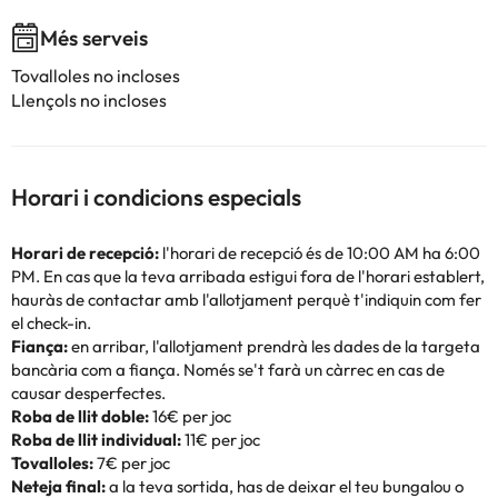
Més serveis
Tovalloles no incloses
Llençols no incloses
Horari i condicions especials
Horari de recepció:
l'horari de recepció és de 10:00 AM ha 6:00
PM. En cas que la teva arribada estigui fora de l'horari establert,
hauràs de contactar amb l'allotjament perquè t'indiquin com fer
el check-in.
Fiança:
en arribar, l'allotjament prendrà les dades de la targeta
bancària com a fiança. Només se't farà un càrrec en cas de
causar desperfectes.
Roba de llit doble:
16€ per joc
Roba de llit individual:
11€ per joc
Tovalloles:
7€ per joc
Neteja final:
a la teva sortida, has de deixar el teu bungalou o