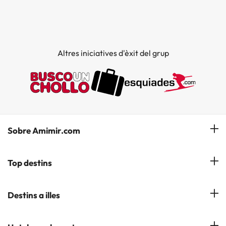
Altres iniciatives d'èxit del grup
Sobre Amimir.com
¿Qui som?
Top destins
La nostra newsletter
Hotels a Salou
Destins a illes
Opinions
Hotels a Lloret de Mar
El nostre blog
Hotels a les Illes Balears