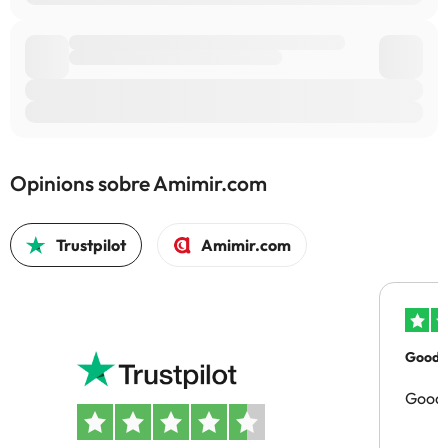
Opinions sobre Amimir.com
Trustpilot
Amimir.com
Good p
Good 