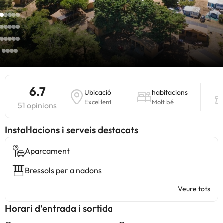
6.7
Ubicació
habitacions
Excel·lent
Molt bé
51 opinions
Instal·lacions i serveis destacats
Aparcament
Bressols per a nadons
Veure tots
Horari d'entrada i sortida