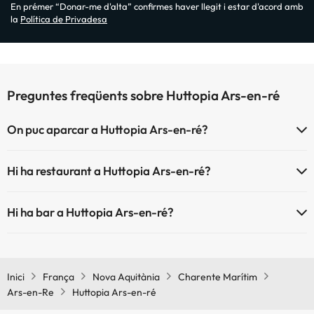
En prémer “Donar-me d'alta” confirmes haver llegit i estar d'acord amb
la
Política de Privadesa
Preguntes freqüents sobre Huttopia Ars-en-ré
On puc aparcar a Huttopia Ars-en-ré?
Si t'allotges a Huttopia Ars-en-ré tens aquestes possibilitats
Hi ha restaurant a Huttopia Ars-en-ré?
d'aparcament (sota disponibilitat):
Sí, Huttopia Ars-en-ré té restaurant.
Pàrquing exterior
Hi ha bar a Huttopia Ars-en-ré?
Sí, Huttopia Ars-en-ré té bar.
Inici
França
Nova Aquitània
Charente Marítim
Ars-en-Re
Huttopia Ars-en-ré