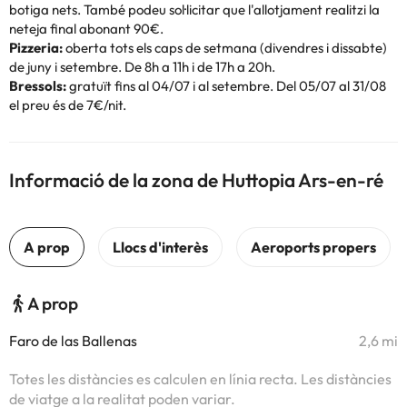
botiga nets. També podeu sol·licitar que l'allotjament realitzi la
neteja final abonant 90€.
Pizzeria:
oberta tots els caps de setmana (divendres i dissabte)
de juny i setembre. De 8h a 11h i de 17h a 20h.
Bressols:
gratuït fins al 04/07 i al setembre. Del 05/07 al 31/08
el preu és de 7€/nit.
Informació de la zona de Huttopia Ars-en-ré
A prop
Faro de las Ballenas
2,6 mi
Totes les distàncies es calculen en línia recta. Les distàncies
de viatge a la realitat poden variar.