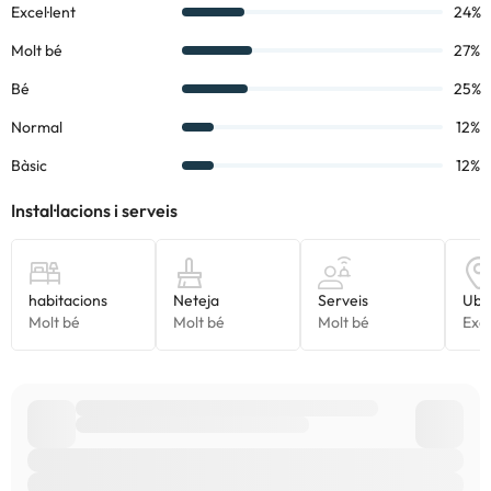
consultar les vostres tarifes directament a l'establiment. Tota la
informació d'aquesta fitxa està subjecta a canvis per part de
l'allotjament. Si tens dubtes, contacta'ns.