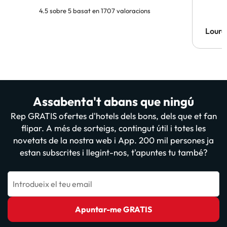
4.5 sobre 5 basat en 1707 valoracions
Lourd
Assabenta't abans que ningú
Rep GRATIS ofertes d'hotels dels bons, dels que et fan
flipar. A més de sorteigs, contingut útil i totes les
novetats de la nostra web i App. 200 mil persones ja
estan subscrites i llegint-nos, t'apuntes tu també?
Introdueix el teu email
Apuntar-me GRATIS