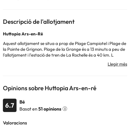
Descripció de l'allotjament
Huttopia Ars-en-Ré
Aquest allotjament se situa
a prop de Plage Campiotel i Plage de
la Pointe de Grignon. Plage de la Grange és a 13 minuts a peu de
l'allotjament i l'estació de tren de La Rochelle és a 40 km. L
´aeroport (aeroport de La Rochelle - Île de Ré) és a 32 km.
El càmping disposa de diversos serveis perquè la teva estada
sigui còmoda, entre els quals destaquen un servei de snack bar
(horari subjecte a temporada) i també zona de jocs perquè els
Opinions sobre Huttopia Ars-en-ré
més petits gaudeixin. Genial!
No esperis més per gaudir d'unes vacances úniques a l'
Huttopia
Bé
Ars-en-Ré
!
6.7
Basat en
51 opinions
Alguns dels serveis detallats poden ser de pagament. Podeu