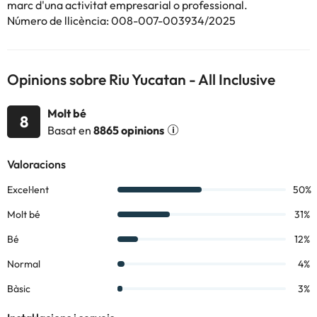
marc d'una activitat empresarial o professional.
informació d'aquesta fitxa està subjecta a canvis per part de
Número de llicència: 008-007-003934/2025
l'allotjament. Si tens dubtes, contacta'ns.
Opinions sobre Riu Yucatan - All Inclusive
Molt bé
8
Basat en
8865 opinions