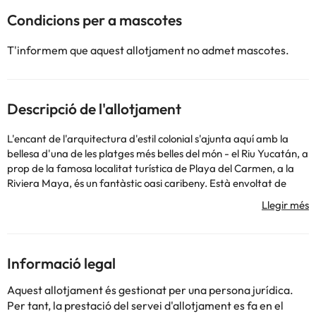
Condicions per a mascotes
T'informem que aquest allotjament no admet mascotes.
Descripció de l'allotjament
L'encant de l'arquitectura d'estil colonial s'ajunta aquí amb la
bellesa d'una de les platges més belles del món - el Riu Yucatán, a
prop de la famosa localitat turística de Playa del Carmen, a la
Riviera Maya, és un fantàstic oasi caribeny. Està envoltat de
jardins tropicals amb meravelloses piscines, a més d'una platja
de sorra blanca amb aigües cristal·lines i uns serveis excel·lents i
il·limitats.
Informació legal
Aquest allotjament és gestionat per una persona jurídica.
Alguns dels serveis detallats poden ser de pagament. Podeu
Per tant, la prestació del servei d'allotjament es fa en el
consultar les vostres tarifes directament a l'establiment. Tota la