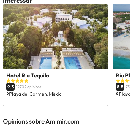
interessar
Hotel Riu Tequila
Riu Pla
9.3
8.8
12702 opinions
734 
Playa del Carmen, Mèxic
Playa 
Opinions sobre Amimir.com