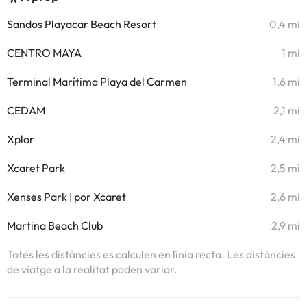
Sandos Playacar Beach Resort
0,4 mi
CENTRO MAYA
1 mi
Terminal Marítima Playa del Carmen
1,6 mi
CEDAM
2,1 mi
Xplor
2,4 mi
Xcaret Park
2,5 mi
Xenses Park | por Xcaret
2,6 mi
Martina Beach Club
2,9 mi
Totes les distàncies es calculen en línia recta. Les distàncies
de viatge a la realitat poden variar.