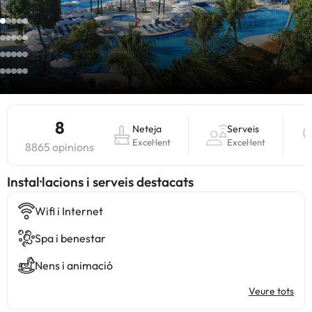
8
Neteja
Serveis
Excel·lent
Excel·lent
8865 opinions
Instal·lacions i serveis destacats
Wifi i Internet
Spa i benestar
Nens i animació
Veure tots