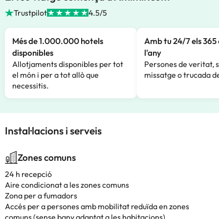
Trustpilot
4.5/5
Més de 1.000.000 hotels
Amb tu 24/7 els 365 
disponibles
l'any
Allotjaments disponibles per tot
Persones de veritat, 
el món i per a tot allò que
missatge o trucada de
necessitis.
Instal·lacions i serveis
Zones comuns
24 h recepció
Aire condicionat a les zones comuns
Zona per a fumadors
Accés per a persones amb mobilitat reduïda en zones
comuns (sense bany adaptat a les habitacions)