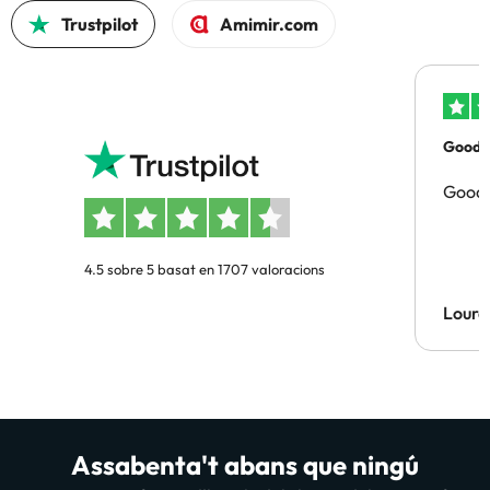
Trustpilot
Amimir.com
Good p
Good 
4.5 sobre 5 basat en 1707 valoracions
Lourd
Assabenta't abans que ningú