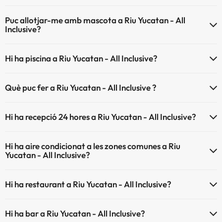
El Riu Yucatan - All Inclusive disposa de Wi-Fi.
Puc allotjar-me amb mascota a Riu Yucatan - All
Inclusive?
Riu Yucatan - All Inclusive no admet mascotes.
Hi ha piscina a Riu Yucatan - All Inclusive?
Sí, Riu Yucatan - All Inclusive té piscina (aquest servei pot ser de
Què puc fer a Riu Yucatan - All Inclusive ?
pagament) Aquí tens més info sobre la piscina i altres instal·lacions.
L'Riu Yucatan - All Inclusive disposa de les següents activitats
Piscina a l'aire lliure (temporada d'estiu)
Hi ha recepció 24 hores a Riu Yucatan - All Inclusive?
(algunes poden ser de pagament).
Piscina a l'aire lliure (tota la temporada)
Sí, Riu Yucatan - All Inclusive té recepció 24 hores.
Massatgista
Hi ha aire condicionat a les zones comunes a Riu
Yucatan - All Inclusive?
Sí, Riu Yucatan - All Inclusive té aire condicionat a les zones comunes.
Hi ha restaurant a Riu Yucatan - All Inclusive?
Sí, Riu Yucatan - All Inclusive té restaurant.
Hi ha bar a Riu Yucatan - All Inclusive?