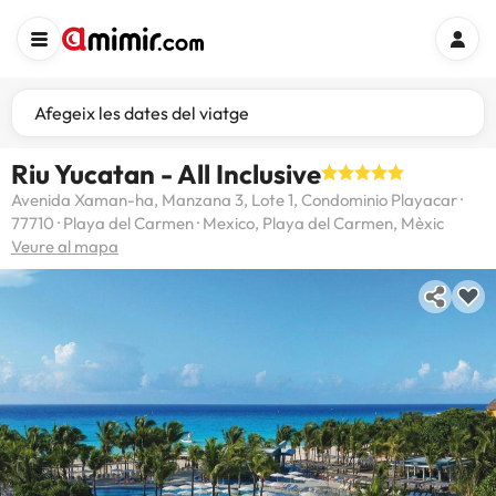
Afegeix les dates del viatge
Riu Yucatan - All Inclusive
Avenida Xaman-ha, Manzana 3, Lote 1, Condominio Playacar ·
77710 · Playa del Carmen · Mexico, Playa del Carmen, Mèxic
Veure al mapa