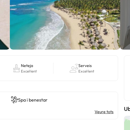
Neteja
Serveis
Excel·lent
Excel·lent
Spa i benestar
Ub
Veure tots