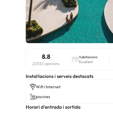
8.8
habitacions
Excel·lent
22532 opinions
Instal·lacions i serveis destacats
Wifi i Internet
piscines
Horari d'entrada i sortida