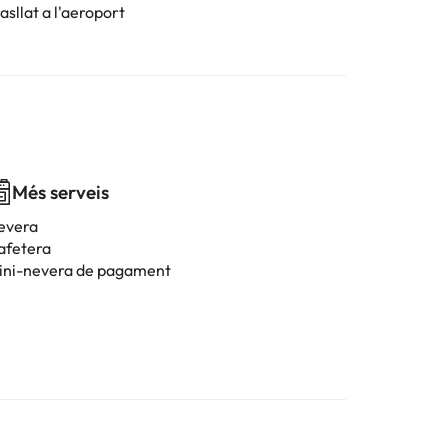
asllat a l'aeroport
Més serveis
evera
afetera
ini-nevera de pagament