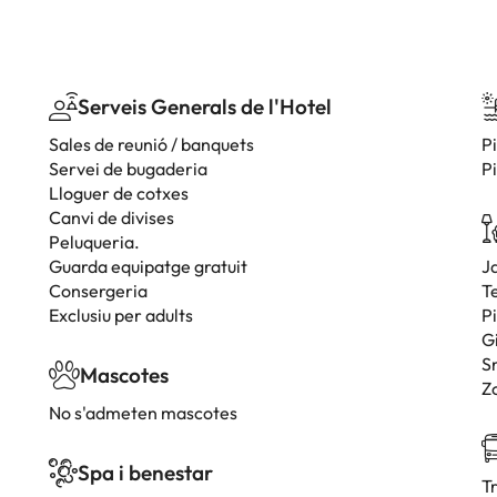
Serveis Generals de l'Hotel
Sales de reunió / banquets
P
Servei de bugaderia
P
Lloguer de cotxes
Canvi de divises
Peluqueria.
Guarda equipatge gratuit
J
Consergeria
T
Exclusiu per adults
Pi
G
S
Mascotes
Z
No s'admeten mascotes
Spa i benestar
T