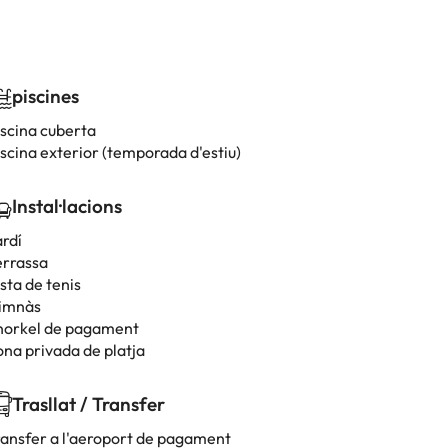
piscines
iscina cuberta
iscina exterior (temporada d'estiu)
Instal·lacions
ardí
errassa
sta de tenis
imnàs
norkel de pagament
ona privada de platja
Trasllat / Transfer
ransfer a l'aeroport de pagament