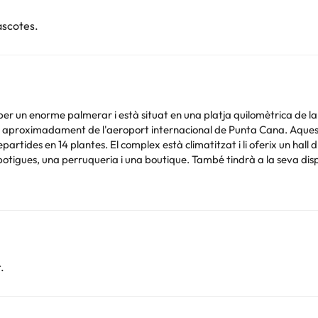
ascotes.
per un enorme palmerar i està situat en una platja quilomètrica de la
 aproximadament de l'aeroport internacional de Punta Cana. Aquest ho
epartides en 14 plantes. El complex està climatitzat i li oferix un hal
otigues, una perruqueria i una boutique. També tindrà a la seva dispo
carta climatitzats. Tres dels restaurants estan especialitzats en menjar 
últim serveix marisc i especialitats del país (en aquest restaurant es
sposició connexió a Internet. Podrà aparcar el seu vehicle en l'aparcam
confortables habitacions disposen de bany amb dutxa, barnús i assecador
 connexió a Internet, minibar-nevera, parament per a preparar té o 
es compten amb jacuzzi, ventilador, planxa, taula de planxar i un des
.
bliment. Aquesta informació està subjecta a canvis per part de l'allot