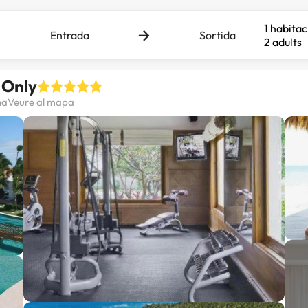
1 habitac
Entrada
Sortida
2 adults
 Only
na
Veure al mapa