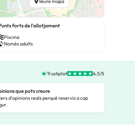
Veure mapa
Punts forts de l'allotjament
Piscina
Només adults
Trustpilot
4.5/5
inions que pots creure
lers d'opinions reals perquè reservis a cap
gur.