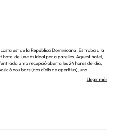
 costa est de la República Dominicana. Es troba a la
tel de luxe és ideal per a parelles. Aquest hotel,
l d'entrada amb recepció oberta les 24 hores del dia,
sició nou bars (dos d'ells de aperitius), una
mexicà, italiana i oriental, un d'ells serveix plats
 requereix roba adequada). Algunes nits també
ent o en el garatge, així com gaudir del servei
 de cabell, telèfon directe, televisió via satèl·lit i
cafè, aire condicionat (regulat de forma individual),
pertador.
jament.