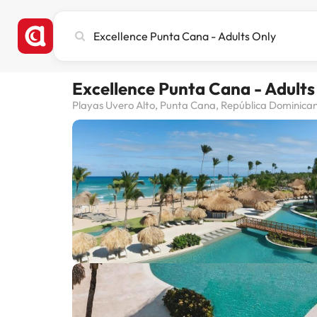
Cerca
ciutat,
hotel
o
Excellence Punta Cana - Adults
destinació
Playas Uvero Alto, Punta Cana, República Dominica