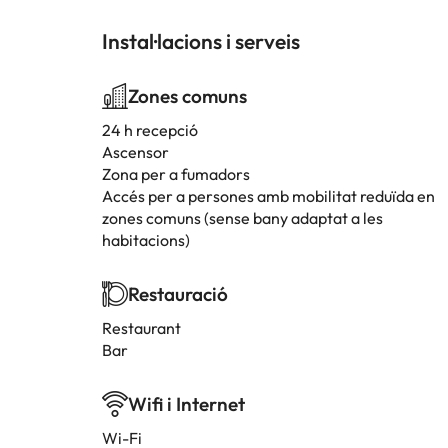
Instal·lacions i serveis
Zones comuns
24 h recepció
Ascensor
Zona per a fumadors
Accés per a persones amb mobilitat reduïda en
zones comuns (sense bany adaptat a les
habitacions)
Restauració
Restaurant
Bar
Wifi i Internet
Wi-Fi