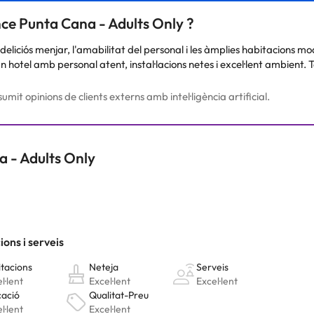
Podeu consultar les vostres tarifes directament a l'establiment. Tota
nce Punta Cana - Adults Only ?
.
deliciós menjar, l'amabilitat del personal i les àmplies habitacions 
un hotel amb personal atent, instal·lacions netes i excel·lent ambient.
umit opinions de clients externs amb intel·ligència artificial.
a - Adults Only