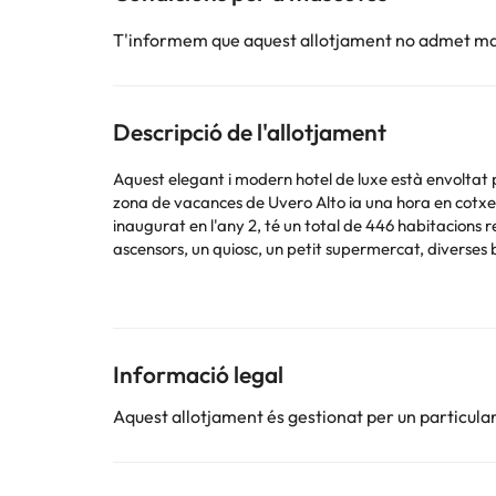
T'informem que aquest allotjament no admet m
Descripció de l'allotjament
Aquest elegant i modern hotel de luxe està envoltat 
zona de vacances de Uvero Alto ia una hora en cotxe
inaugurat en l'any 2, té un total de 446 habitacions r
ascensors, un quiosc, un petit supermercat, diverses b
discoteca un casino i un total de set restaurants a la 
internacionals, un altre restaurant és de rostits i l'
s'ofereixen bufets temàtics. A l'hotel té a la seva di
d'habitacions 24 hores i del servei de bugaderia. Les 
per cable, equip de música, reproductor de CD i DVD,
Informació legal
balcó o terrassa i caixa forta de lloguer. A més, tot
Aquest allotjament és gestionat per un particular
Pots consultar les seves tarifes directament a l'esta