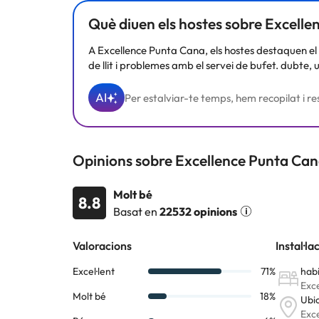
Alguns dels serveis detallats poden ser de pagament. 
Què diuen els hostes sobre Excelle
per part de l'allotjament. Si tens dubtes, contacta'ns
A Excellence Punta Cana, els hostes destaquen el 
de llit i problemes amb el servei de bufet. dubte, 
AI
Per estalviar-te temps, hem recopilat i res
Opinions sobre Excellence Punta Can
Molt bé
8.8
Basat en
22532 opinions