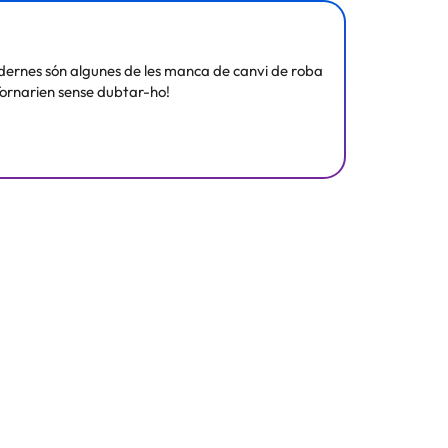
 la informació d'aquesta fitxa està subjecta a canvis
modernes són algunes de les manca de canvi de roba
 Tornarien sense dubtar-ho!