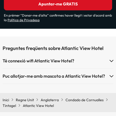
Apuntar-me GRATIS
En prémer “Donar-me d'alta” confirmes haver llegit i estar d'acord amb
la
Política de Privadesa
Preguntes freqüents sobre Atlantic View Hotel
Té connexió wifi Atlantic View Hotel?
El Atlantic View Hotel disposa de Wi-Fi.
Puc allotjar-me amb mascota a Atlantic View Hotel?
Atlantic View Hotel no admet mascotes.
Inici
Regne Unit
Anglaterra
Condado de Cornualles
Tintagel
Atlantic View Hotel