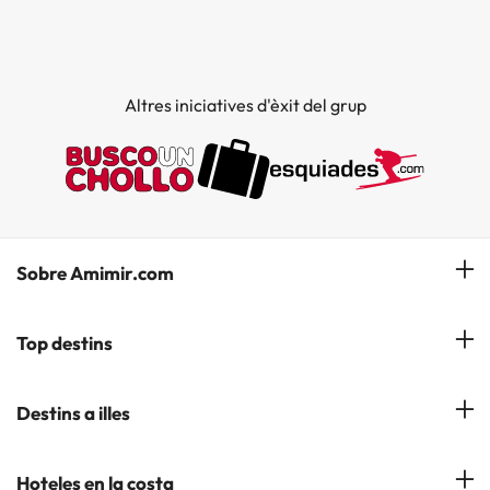
Altres iniciatives d'èxit del grup
Sobre Amimir.com
¿Qui som?
Top destins
La nostra newsletter
Hotels a Salou
Destins a illes
Opinions
Hotels a Lloret de Mar
El nostre blog
Hotels a les Illes Balears
Hoteles en la costa