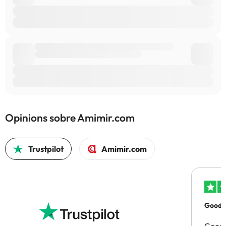
Opinions sobre Amimir.com
Trustpilot
Amimir.com
Good p