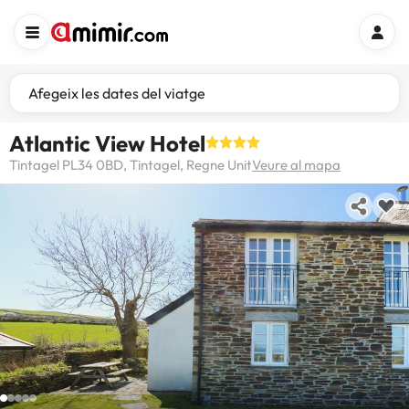
Afegeix les dates del viatge
Atlantic View Hotel
Tintagel PL34 0BD, Tintagel, Regne Unit
Veure al mapa