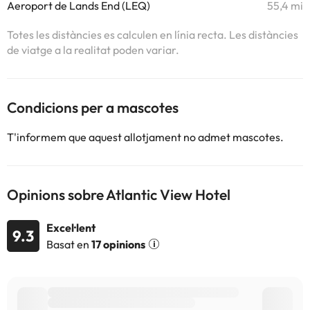
Aeroport de Lands End (LEQ)
55,4 mi
Totes les distàncies es calculen en línia recta. Les distàncies
de viatge a la realitat poden variar.
Condicions per a mascotes
T'informem que aquest allotjament no admet mascotes.
Opinions sobre Atlantic View Hotel
Excel·lent
9.3
Basat en
17 opinions