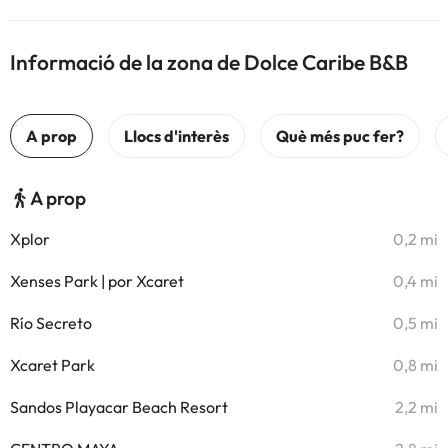
Informació de la zona de Dolce Caribe B&B
A prop
Xplor
0,2 mi
Xenses Park | por Xcaret
0,4 mi
Río Secreto
0,5 mi
Xcaret Park
0,8 mi
Sandos Playacar Beach Resort
2,2 mi