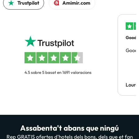
Trustpilot
Amimir.com
Good p
Good 
4.5 sobre 5 basat en 1691 valoracions
Lourd
Assabenta't abans que ningú
Rep GRATIS ofertes d'hotels dels bons, dels que et fan