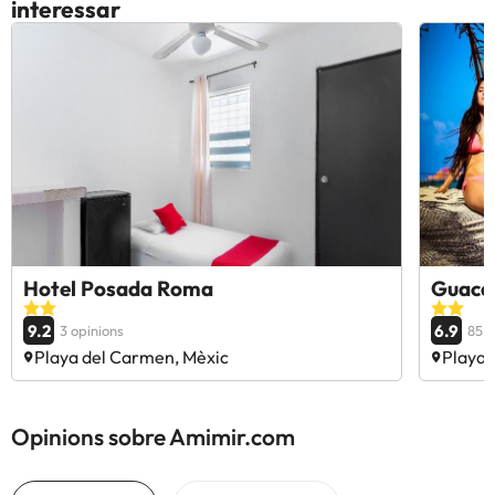
interessar
Hotel Posada Roma
Guaca
9.2
6.9
3 opinions
85 o
Playa del Carmen, Mèxic
Playa 
Opinions sobre Amimir.com