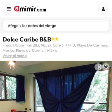
Afegeix les dates del viatge
Dolce Caribe B&B
Fracc 1 Xcaret Km 283, Mz. 22, Lote 3, 77710, Playa Del Carmen,
Mexico, Playa del Carmen, Mèxic
Veure al mapa