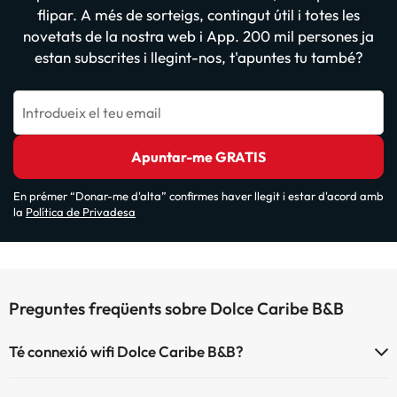
flipar. A més de sorteigs, contingut útil i totes les
novetats de la nostra web i App. 200 mil persones ja
estan subscrites i llegint-nos, t'apuntes tu també?
Introdueix el teu email
Apuntar-me GRATIS
En prémer “Donar-me d'alta” confirmes haver llegit i estar d'acord amb
la
Política de Privadesa
Preguntes freqüents sobre Dolce Caribe B&B
Té connexió wifi Dolce Caribe B&B?
El Dolce Caribe B&B disposa de Wi-Fi.