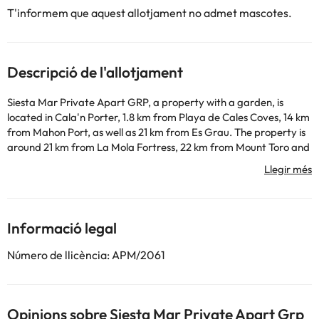
T'informem que aquest allotjament no admet mascotes.
Descripció de l'allotjament
Siesta Mar Private Apart GRP, a property with a garden, is
located in Cala'n Porter, 1.8 km from Playa de Cales Coves, 14 km
from Mahon Port, as well as 21 km from Es Grau. The property is
around 21 km from La Mola Fortress, 22 km from Mount Toro and
24 km from Golf Son Parc Menorca. The property is non-smoking
and is situated 400 metres from Cala en Porter Beach. The
apartment also includes 1 bathroom. Maó Lighthouse is 18 km
from the apartment, while Fornells Port is 28 km from the
property. The nearest airport is Menorca Airport, 11 km from
Informació legal
Siesta Mar Private Apart GRP.
This property will not accommodate hen, stag or similar parties.
Número de llicència: APM/2061
Alguns dels serveis detallats poden ser de pagament. Podeu
consultar les vostres tarifes directament a l'establiment. Tota la
Opinions sobre Siesta Mar Private Apart Grp
informació d'aquesta fitxa està subjecta a canvis per part de