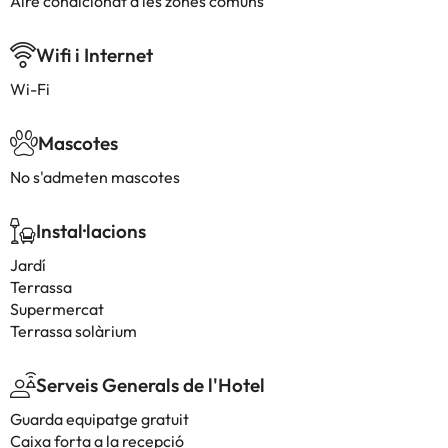
Aire condicionat a les zones comuns
Wifi i Internet
Wi-Fi
Mascotes
No s'admeten mascotes
Instal·lacions
Jardí
Terrassa
Supermercat
Terrassa solàrium
Serveis Generals de l'Hotel
Guarda equipatge gratuit
Caixa forta a la recepció