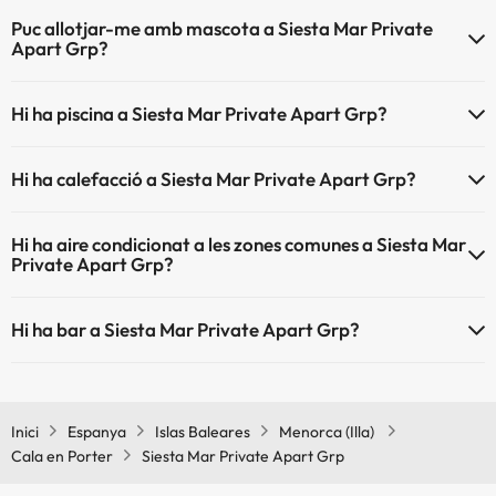
El Siesta Mar Private Apart Grp disposa de Wi-Fi.
Puc allotjar-me amb mascota a Siesta Mar Private
Apart Grp?
Siesta Mar Private Apart Grp no admet mascotes.
Hi ha piscina a Siesta Mar Private Apart Grp?
Sí, Siesta Mar Private Apart Grp té piscina (aquest servei pot ser de
Hi ha calefacció a Siesta Mar Private Apart Grp?
pagament) Aquí tens més info sobre la piscina i altres instal·lacions.
Sí, Siesta Mar Private Apart Grp té calefacció a les zones comunes.
Piscina a l'aire lliure (temporada d'estiu)
Hi ha aire condicionat a les zones comunes a Siesta Mar
Private Apart Grp?
Sí, Siesta Mar Private Apart Grp té aire condicionat a les zones
Hi ha bar a Siesta Mar Private Apart Grp?
comunes.
Sí, Siesta Mar Private Apart Grp té bar.
Inici
Espanya
Islas Baleares
Menorca (Illa)
Cala en Porter
Siesta Mar Private Apart Grp