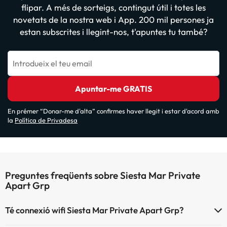
flipar. A més de sorteigs, contingut útil i totes les
novetats de la nostra web i App. 200 mil persones ja
estan subscrites i llegint-nos, t'apuntes tu també?
Introdueix el teu email
Apuntar-me GRATIS
En prémer “Donar-me d'alta” confirmes haver llegit i estar d'acord amb
la
Política de Privadesa
Preguntes freqüents sobre Siesta Mar Private
Apart Grp
Té connexió wifi Siesta Mar Private Apart Grp?