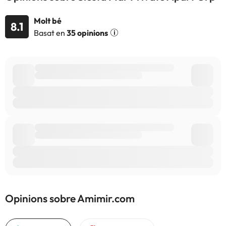
l'allotjament. Si tens dubtes, contacta'ns.
Molt bé
8.1
Basat en
35 opinions
Opinions sobre Amimir.com