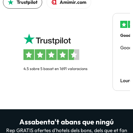
Trustpilot
Amimir.com
Good p
Good 
4.5 sobre 5 basat en 1691 valoracions
Lourd
Assabenta't abans que ningú
Rep GRATIS ofertes d'hotels dels bons, dels que et fan