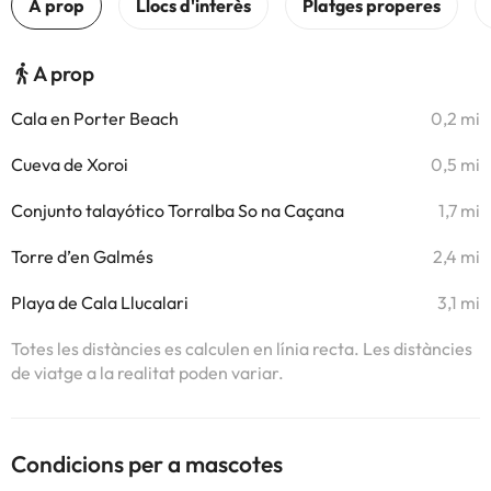
A prop
Cala en Porter Beach
0,2 mi
Cueva de Xoroi
0,5 mi
Conjunto talayótico Torralba So na Caçana
1,7 mi
Torre d’en Galmés
2,4 mi
Playa de Cala Llucalari
3,1 mi
Totes les distàncies es calculen en línia recta. Les distàncies
de viatge a la realitat poden variar.
Condicions per a mascotes