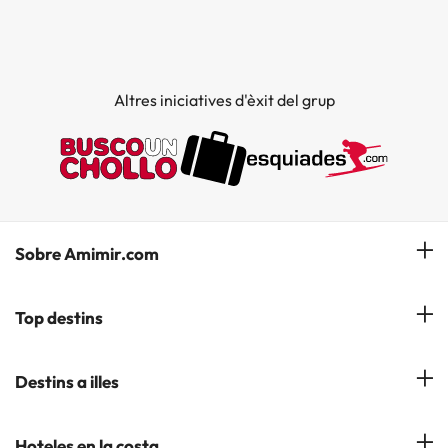
Altres iniciatives d'èxit del grup
Sobre Amimir.com
¿Qui som?
Top destins
La nostra newsletter
Hotels a Salou
Destins a illes
Opinions
Hotels a Lloret de Mar
El nostre blog
Hotels a les Illes Balears
Hoteles en la costa