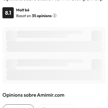
l'allotjament. Si tens dubtes, contacta'ns.
Molt bé
8.1
Basat en
35 opinions
Opinions sobre Amimir.com