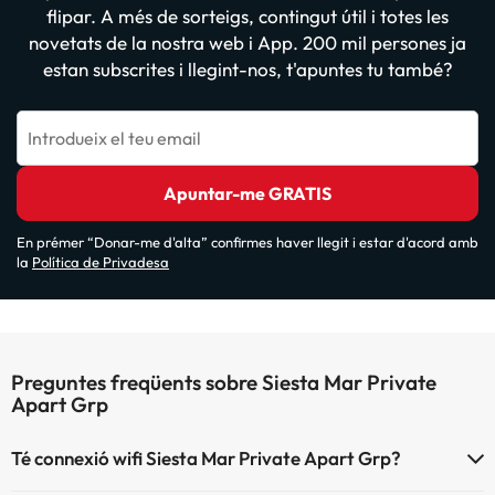
flipar. A més de sorteigs, contingut útil i totes les
novetats de la nostra web i App. 200 mil persones ja
estan subscrites i llegint-nos, t'apuntes tu també?
Introdueix el teu email
Apuntar-me GRATIS
En prémer “Donar-me d'alta” confirmes haver llegit i estar d'acord amb
la
Política de Privadesa
Preguntes freqüents sobre Siesta Mar Private
Apart Grp
Té connexió wifi Siesta Mar Private Apart Grp?