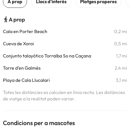
A prop
Cala en Porter Beach
0,2 mi
Cueva de Xoroi
0,5 mi
Conjunto talayótico Torralba So na Caçana
1,7 mi
Torre d’en Galmés
2,4 mi
Playa de Cala Llucalari
3,1 mi
Totes les distàncies es calculen en línia recta. Les distàncies
de viatge a la realitat poden variar.
Condicions per a mascotes