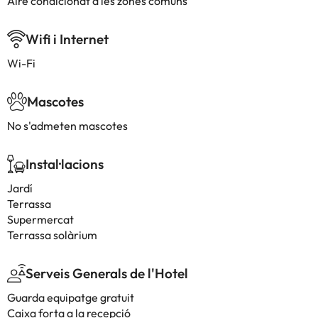
Aire condicionat a les zones comuns
Wifi i Internet
Wi-Fi
Mascotes
No s'admeten mascotes
Instal·lacions
Jardí
Terrassa
Supermercat
Terrassa solàrium
Serveis Generals de l'Hotel
Guarda equipatge gratuit
Caixa forta a la recepció