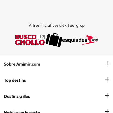
Altres iniciatives d'èxit del grup
Sobre Amimir.com
¿Qui som?
Top destins
La nostra newsletter
Hotels a Salou
Destins a illes
Opinions
Hotels a Lloret de Mar
El nostre blog
Hotels a les Illes Balears
Hoteles en la costa