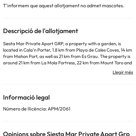
T'informem que aquest allotjament no admet mascotes.
Descripció de l'allotjament
Siesta Mar Private Apart GRP, a property with a garden, is
located in Cala'n Porter, 1.8 km from Playa de Cales Coves, 14 km
from Mahon Port, as well as 21 km from Es Grau. The property is
around 21 km from La Mola Fortress, 22 km from Mount Toro and
24 km from Golf Son Parc Menorca. The property is non-smoking
and is situated 400 metres from Cala en Porter Beach. The
apartment also includes 1 bathroom. Maó Lighthouse is 18 km
from the apartment, while Fornells Port is 28 km from the
property. The nearest airport is Menorca Airport, 11 km from
Informació legal
Siesta Mar Private Apart GRP.
This property will not accommodate hen, stag or similar parties.
Número de llicència: APM/2061
Alguns dels serveis detallats poden ser de pagament. Podeu
consultar les vostres tarifes directament a l'establiment. Tota la
Opinions sobre Siesta Mar Private Apart Grp
informació d'aquesta fitxa està subjecta a canvis per part de