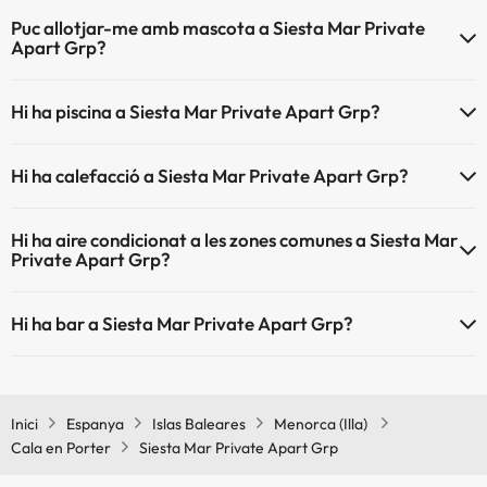
El Siesta Mar Private Apart Grp disposa de Wi-Fi.
Puc allotjar-me amb mascota a Siesta Mar Private
Apart Grp?
Siesta Mar Private Apart Grp no admet mascotes.
Hi ha piscina a Siesta Mar Private Apart Grp?
Sí, Siesta Mar Private Apart Grp té piscina (aquest servei pot ser de
Hi ha calefacció a Siesta Mar Private Apart Grp?
pagament) Aquí tens més info sobre la piscina i altres instal·lacions.
Sí, Siesta Mar Private Apart Grp té calefacció a les zones comunes.
Piscina a l'aire lliure (temporada d'estiu)
Hi ha aire condicionat a les zones comunes a Siesta Mar
Private Apart Grp?
Sí, Siesta Mar Private Apart Grp té aire condicionat a les zones
Hi ha bar a Siesta Mar Private Apart Grp?
comunes.
Sí, Siesta Mar Private Apart Grp té bar.
Inici
Espanya
Islas Baleares
Menorca (Illa)
Cala en Porter
Siesta Mar Private Apart Grp