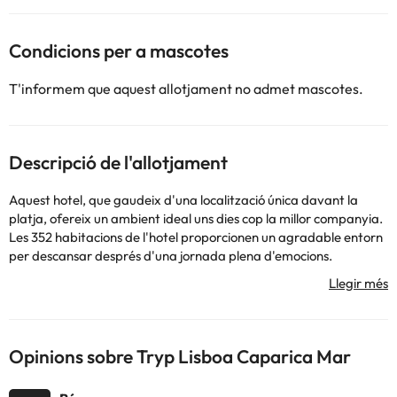
Condicions per a mascotes
T'informem que aquest allotjament no admet mascotes.
Descripció de l'allotjament
Aquest hotel, que gaudeix d'una localització única davant la
platja, ofereix un ambient ideal uns dies cop la millor companyia.
Les 352 habitacions de l'hotel proporcionen un agradable entorn
per descansar després d'una jornada plena d'emocions.
Completen les instal·lacions una piscina en la qual gaudir d'un
refrescant bany. El personal de recepció aconsellarà als clients
amb informació turística sobre la zona.
Opinions sobre Tryp Lisboa Caparica Mar
Alguns dels serveis detallats poden ser de pagament. Podeu
consultar les vostres tarifes directament a l'establiment. Tota la
informació d'aquesta fitxa està subjecta a canvis per part de