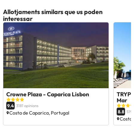
Allotjaments similars que us poden
interessar
Crowne Plaza - Caparica Lisbon
TRYP 
Mar
9.4
3181 opinions
8.8
5192
Costa de Caparica, Portugal
Costa 