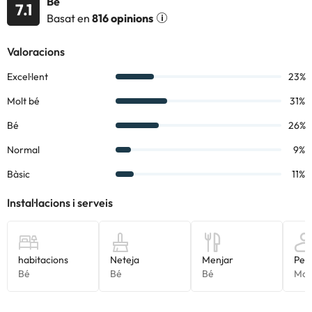
Bé
7.1
l'allotjament. Si tens dubtes, contacta'ns.
Basat en
816 opinions