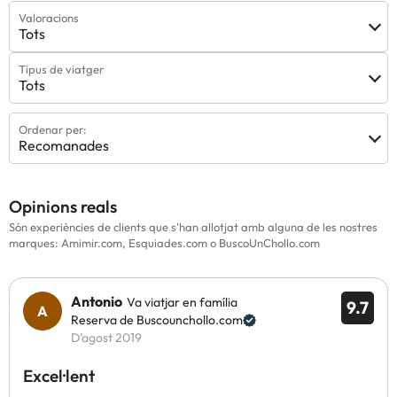
Valoracions
Tots
Tipus de viatger
Tots
Ordenar per:
Recomanades
Opinions reals
Són experiències de clients que s'han allotjat amb alguna de les nostres
marques: Amimir.com, Esquiades.com o BuscoUnChollo.com
Antonio
Va viatjar en família
9.7
Reserva de Buscounchollo.com
D’agost 2019
Excel·lent