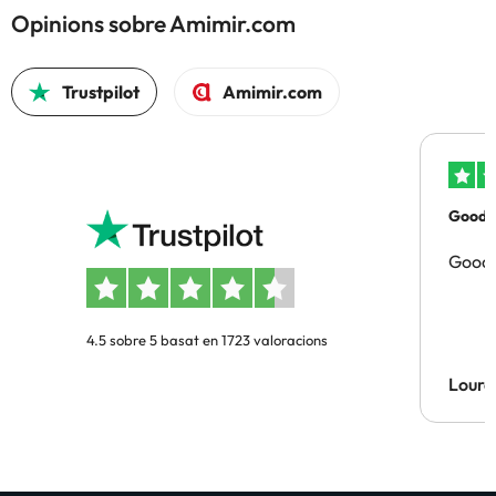
Opinions sobre Amimir.com
Trustpilot
Amimir.com
Good p
Good 
4.5 sobre 5 basat en 1723 valoracions
Lourd