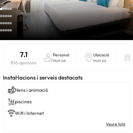
7.1
Personal
Ubicació
Molt bé
Molt bé
816 opinions
Instal·lacions i serveis destacats
Nens i animació
piscines
Wifi i Internet
Veure tots