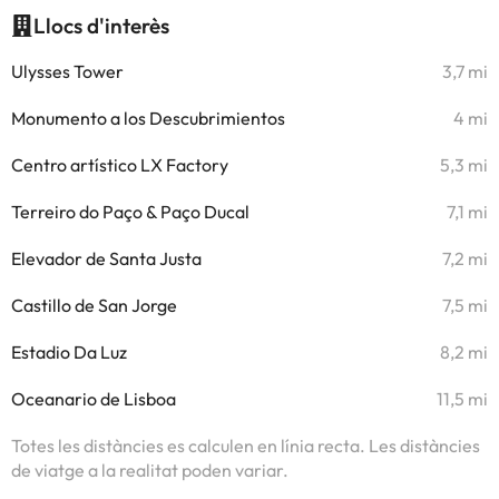
Llocs d'interès
Ulysses Tower
3,7 mi
Monumento a los Descubrimientos
4 mi
Centro artístico LX Factory
5,3 mi
Terreiro do Paço & Paço Ducal
7,1 mi
Elevador de Santa Justa
7,2 mi
Castillo de San Jorge
7,5 mi
Estadio Da Luz
8,2 mi
Oceanario de Lisboa
11,5 mi
Totes les distàncies es calculen en línia recta. Les distàncies
de viatge a la realitat poden variar.