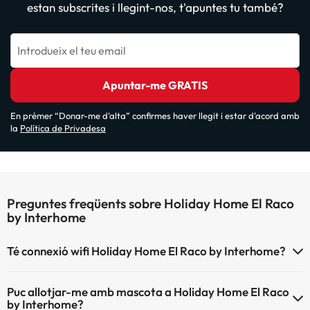
estan subscrites i llegint-nos, t'apuntes tu també?
Introdueix el teu email
Apuntar-me GRATIS
En prémer “Donar-me d'alta” confirmes haver llegit i estar d'acord amb
la
Política de Privadesa
Preguntes freqüents sobre Holiday Home El Raco
by Interhome
Té connexió wifi Holiday Home El Raco by Interhome?
El Holiday Home El Raco by Interhome disposa de Wi-Fi.
Puc allotjar-me amb mascota a Holiday Home El Raco
by Interhome?