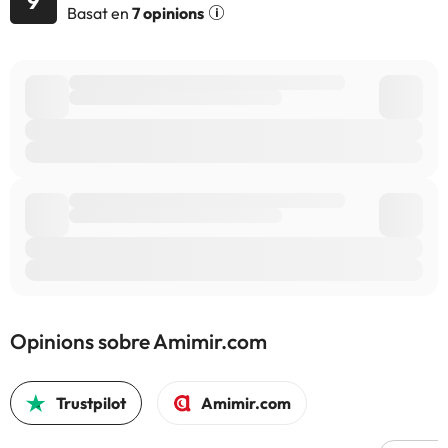
9
informació d'aquesta fitxa està subjecta a canvis per part de
Basat en
7 opinions
l'allotjament. Si tens dubtes, contacta'ns.
Opinions sobre Amimir.com
Trustpilot
Amimir.com