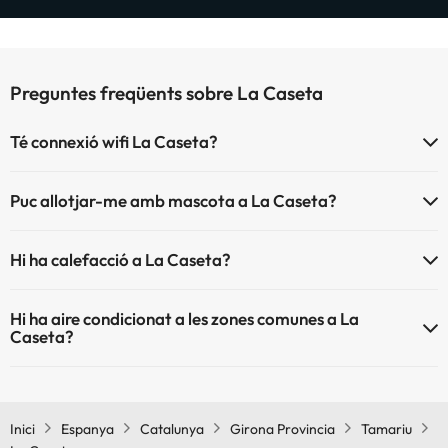
Preguntes freqüents sobre La Caseta
Té connexió wifi La Caseta?
El La Caseta disposa de Wi-Fi.
Puc allotjar-me amb mascota a La Caseta?
La Caseta no admet mascotes.
Hi ha calefacció a La Caseta?
Sí, La Caseta té calefacció a les zones comunes.
Hi ha aire condicionat a les zones comunes a La
Caseta?
Sí, La Caseta té aire condicionat a les zones comunes.
Inici
Espanya
Catalunya
Girona Provincia
Tamariu