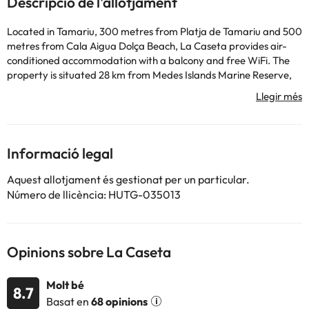
Descripció de l'allotjament
Located in Tamariu, 300 metres from Platja de Tamariu and 500
metres from Cala Aigua Dolça Beach, La Caseta provides air-
conditioned accommodation with a balcony and free WiFi. The
property is situated 28 km from Medes Islands Marine Reserve,
18 km from Golf Playa de Pals and 19 km from Emporda Golf
Course. The property is non-smoking and is set 1.6 km from Platja
d'Aigua Xelida. This apartment comes with 2 bedrooms, a kitchen
with a dishwasher and a microwave, a flat-screen TV, a seating
area and 1 bathroom equipped with a shower. Towels and bed
Informació legal
linen are featured in the apartment. The accommodation offers
a fireplace. The nearest airport is Girona-Costa Brava Airport,
Aquest allotjament és gestionat per un particular.
55 km from the apartment.
Número de llicència: HUTG-035013
This property will not accommodate hen, stag or similar parties.
Managed by a private host
Opinions sobre La Caseta
Alguns dels serveis detallats poden ser de pagament. Podeu
consultar les vostres tarifes directament a l'establiment. Tota la
informació d'aquesta fitxa està subjecta a canvis per part de
Molt bé
8.7
l'allotjament. Si tens dubtes, contacta'ns.
Basat en
68 opinions