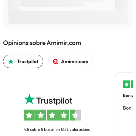
Opinions sobre Amimir.com
Trustpilot
Amimir.com
Bon pre
Bon pr
4.5 sobre 5 basat en 1658 valoracions