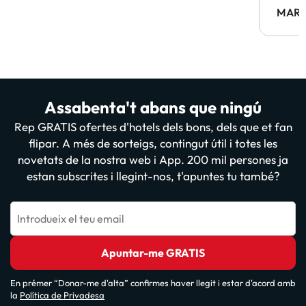
MARC
Assabenta't abans que ningú
Rep GRATIS ofertes d'hotels dels bons, dels que et fan
flipar. A més de sorteigs, contingut útil i totes les
novetats de la nostra web i App. 200 mil persones ja
estan subscrites i llegint-nos, t'apuntes tu també?
Introdueix el teu email
Apuntar-me GRATIS
En prémer “Donar-me d'alta” confirmes haver llegit i estar d'acord amb
la
Política de Privadesa