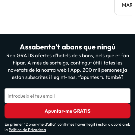
MARC
Assabenta't abans que ningú
Rep GRATIS ofertes d'hotels dels bons, dels que et fan
flipar. A més de sorteigs, contingut útil i totes les
novetats de la nostra web i App. 200 mil persones ja
estan subscrites i llegint-nos, t'apuntes tu també?
Introdueix el teu email
Apuntar-me GRATIS
En prémer “Donar-me d'alta” confirmes haver llegit i estar d'acord amb
la
Política de Privadesa