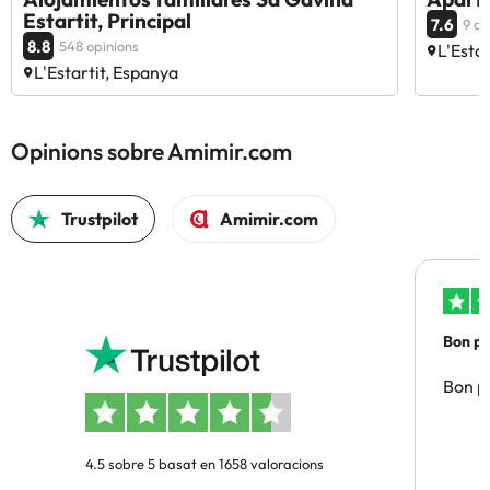
Estartit, Principal
7.6
9 op
8.8
548 opinions
L'Esta
L'Estartit, Espanya
Opinions sobre Amimir.com
Trustpilot
Amimir.com
Bon pre
Bon pr
4.5 sobre 5 basat en 1658 valoracions