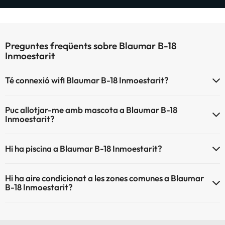
Preguntes freqüents sobre Blaumar B-18
Inmoestarit
Té connexió wifi Blaumar B-18 Inmoestarit?
El Blaumar B-18 Inmoestarit disposa de Wi-Fi.
Puc allotjar-me amb mascota a Blaumar B-18
Inmoestarit?
A Blaumar B-18 Inmoestarit s'admeten mascotes (prèvia petició i de
Hi ha piscina a Blaumar B-18 Inmoestarit?
pagament directe a l'hotel). Consulta les condicions.
Sí, Blaumar B-18 Inmoestarit té piscina (aquest servei pot ser de
Hi ha aire condicionat a les zones comunes a Blaumar
pagament) Aquí tens més info sobre la piscina i altres instal·lacions.
B-18 Inmoestarit?
Piscina a l'aire lliure (temporada d'estiu)
Sí, Blaumar B-18 Inmoestarit té aire condicionat a les zones
comunes.