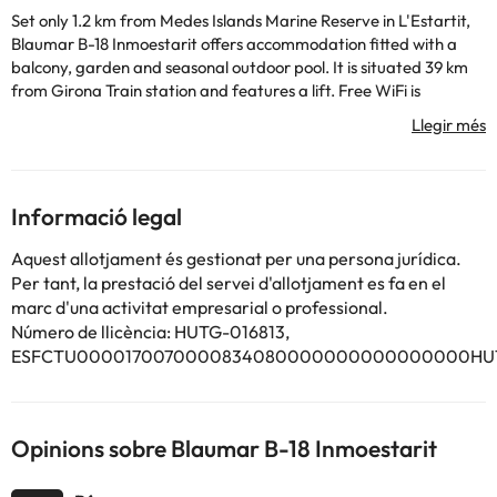
Set only 1.2 km from Medes Islands Marine Reserve in L'Estartit,
Blaumar B-18 Inmoestarit offers accommodation fitted with a
balcony, garden and seasonal outdoor pool. It is situated 39 km
from Girona Train station and features a lift. Free WiFi is
available throughout the property and L'estartit is 500 metres
away. The air-conditioned apartment is composed of 2 separate
bedrooms, a living room, a fully equipped kitchen with a
dishwasher and oven, and 1 bathroom. A TV is offered. Guests at
the apartment will be able to enjoy activities in and around
Informació legal
L'Estartit, like hiking. Dalí Museum is 42 km from Blaumar B-18
Inmoestarit, while Peralada Golf is 50 km from the property. The
Aquest allotjament és gestionat per una persona jurídica.
nearest airport is Girona-Costa Brava Airport, 56 km from the
Per tant, la prestació del servei d'allotjament es fa en el
accommodation.
marc d'una activitat empresarial o professional.
This property will not accommodate hen, stag or similar parties.
Número de llicència: HUTG-016813,
ESFCTU0000170070000834080000000000000000HUT
Alguns dels serveis detallats poden ser de pagament. Podeu
consultar les vostres tarifes directament a l'establiment. Tota la
informació d'aquesta fitxa està subjecta a canvis per part de
Opinions sobre Blaumar B-18 Inmoestarit
l'allotjament. Si tens dubtes, contacta'ns.