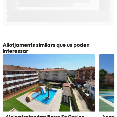
Allotjaments similars que us poden
interessar
Alojamientos familiares Sa Gavina
Apart