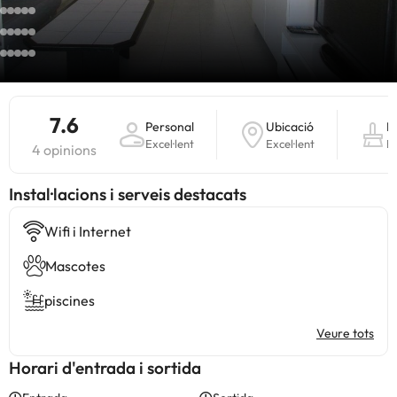
7.6
Personal
Ubicació
N
Excel·lent
Excel·lent
B
4 opinions
Instal·lacions i serveis destacats
Wifi i Internet
Mascotes
piscines
Veure tots
Horari d'entrada i sortida