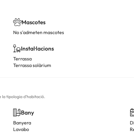
Mascotes
No s'admeten mascotes
Instal·lacions
Terrassa
Terrassa solàrium
la tipologia d'habitació.
Bany
Banyera
D
Lavabo
R