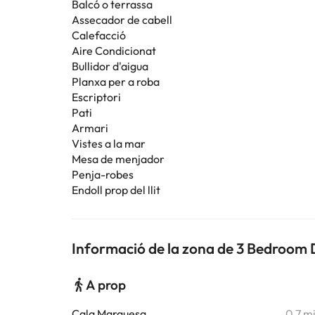
Balcó o terrassa
Assecador de cabell
Calefacció
Aire Condicionat
Bullidor d'aigua
Planxa per a roba
Escriptori
Pati
Armari
Vistes a la mar
Mesa de menjador
Penja-robes
Endoll prop del llit
Informació de la zona de 3 Bedroom 
A prop
Cala Marquesa
0,7 m