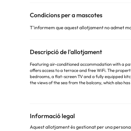
Condicions per a mascotes
T'informem que aquest allotjament no admet m
Descripció de l'allotjament
Featuring air-conditioned accommodation with a pat
offers access to a terrace and free WiFi. The property is non-smoking 
bedrooms, a flat-screen TV and a fully equipped kit
the views of the sea from the balcony, which also has outdoor f
able to enjoy activities in and around Tamariu, like fishing. Popular points of interest near 2 Bedroom Apartment, 30m to the beach, Tamariu, Costa Brava inc
Dolça Beach, Platja d'Aigua Xelida and Tamariu Cal
This property will not accommodate hen, stag or similar parties. Please inform in advance of your expected arrival 
or contact the property directly with the contact det
Informació legal
Alguns dels serveis detallats poden ser de pagament. 
Aquest allotjament és gestionat per una persona ju
per part de l'allotjament. Si tens dubtes, contacta'ns