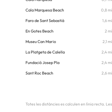
Cala Marquesa Beach
0,8 m
Faro de Sant Sebastià
1,6 m
En Gotes Beach
2 m
Museu Can Mario
2,1 m
La Platgeta de Calella
2,4 m
Fundació Josep Pla
2,4 m
Sant Roc Beach
2,6 m
Totes les distàncies es calculen en línia recta. Le