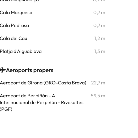
Cala Marquesa
0,7 mi
Cala Pedrosa
0,7 mi
Cala del Cau
1,2 mi
Platja d'Aiguablava
1,3 mi
Aeroports propers
Aeroport de Girona (GRO-Costa Brava)
22,7 mi
Aeroport de Perpiñán - A.
59,5 mi
Internacional de Perpiñán - Rivesaltes
(PGF)