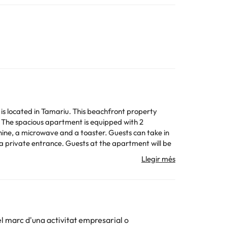
s located in Tamariu. This beachfront property
2
hine, a microwave and a toaster. Guests can take in
at the apartment will be
t, 56 km from the accommodation.
 la informació d'aquesta fitxa està subjecta a canvis
el marc d'una activitat empresarial o