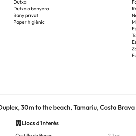
Dutxa
F
Dutxa o banyera
R
Bany privat
N
Paper higiènic
M
E
T
Es
Z
F
Duplex, 30m to the beach, Tamariu, Costa Brava
Llocs d'interès
i
Castillo de Begur
2,7 mi