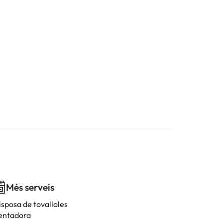
Més serveis
isposa de tovalloles
entadora