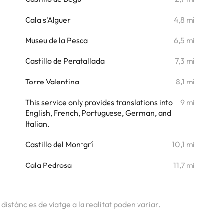
i
Cala s'Alguer
4,8 mi
i
Museu de la Pesca
6,5 mi
i
Castillo de Peratallada
7,3 mi
i
Torre Valentina
8,1 mi
i
This service only provides translations into
9 mi
English, French, Portuguese, German, and
i
Italian.
i
Castillo del Montgrí
10,1 mi
Cala Pedrosa
11,7 mi
s distàncies de viatge a la realitat poden variar.