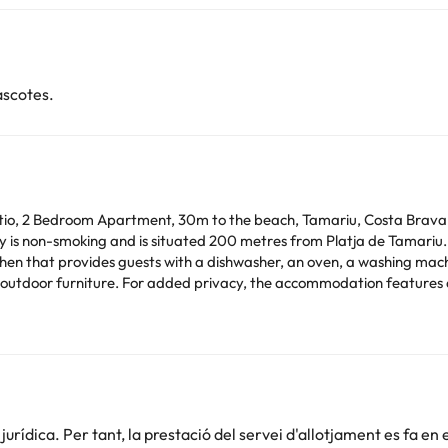
ascotes.
io, 2 Bedroom Apartment, 30m to the beach, Tamariu, Costa Brava i
and is situated 200 metres from Platja de Tamariu. The spacious apartment is equipped with 
chen that provides guests with a dishwasher, an oven, a washing mac
urniture. For added privacy, the accommodation features a private entrance. Guests 
lude Cala Aigua
a Pedrosa Beach. The nearest airport is Girona-Costa Brava Airpor
time. You can use the Special Requests box when booking,
ails provided in your confirmation.
Podeu consultar les vostres tarifes directament a l'establiment. Tota
rídica. Per tant, la prestació del servei d'allotjament es fa en 
.