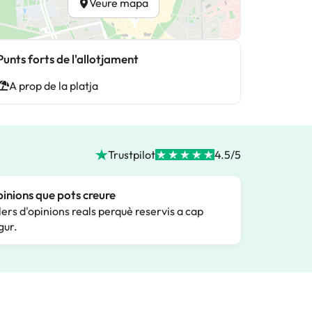
Veure mapa
Punts forts de l'allotjament
A prop de la platja
Trustpilot
4.5/5
inions que pots creure
lers d'opinions reals perquè reservis a cap
gur.