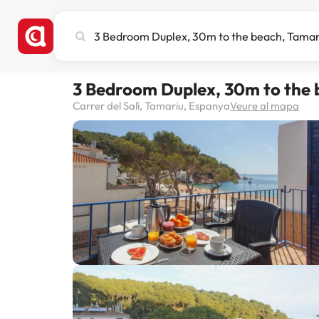
Cerca
ciutat,
hotel
o
3 Bedroom Duplex, 30m to the 
destinació
Carrer del Salí, Tamariu, Espanya
Veure al mapa