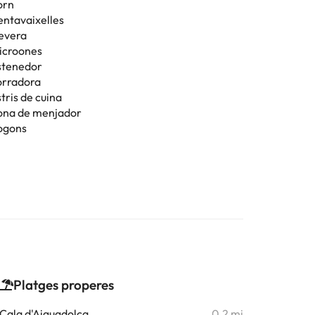
orn
entavaixelles
evera
icroones
stenedor
orradora
tris de cuina
ona de menjador
ogons
Platges properes
Cala d'Aiguadolça
0,2 mi